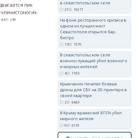
в севастопольском селе
Там появится туристический
М
двигается пик
21
10271
квартал с отелями и
н
 членистоногих.
парковками.
:43
239
На фоне ресторанного кризиса в
одном из лучших мест
05/08/2026 08:01
5418
erid: 2SDnjdvhGXG
Севастополя открылся бар-
бистро
13
7270
В севастопольском селе
военнослужащий убил военного
и мирных жителей
4
7193
Крымчанин печатал боевые
дроны для СБУ на 3D-принтере в
своей квартире
2
6463
В Крыму вражеский БПЛА убил
мирного жителя
0
6110