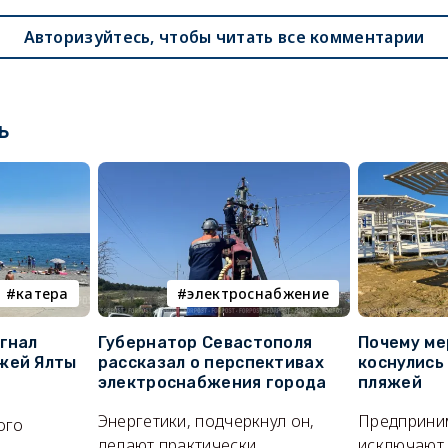
Авторизуйтесь, чтобы читать все комментарии
ь
катера
электроснабжение
гнал
Губернатор Севастополя
Почему ме
жей Ялты
рассказал о перспективах
коснулись
электроснабжения города
пляжей
Энергетики, подчеркнул он,
Предприни
ого
делают практически
исключают