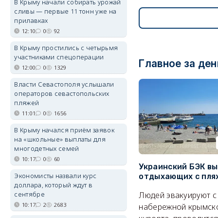
В Крыму начали собирать урожай
сливы — первые 11 тонн уже на
прилавках
12:10
0
92
В Крыму простились с четырьмя
участниками спецоперации
Главное за ден
12:00
0
1329
Власти Севастополя услышали
операторов севастопольских
пляжей
11:01
0
1656
В Крыму начался приём заявок
на «школьные» выплаты для
многодетных семей
10:17
0
60
Украинский БЭК вы
Экономисты назвали курс
отдыхающих с пля
доллара, который ждут в
сентябре
Людей эвакуируют с
10:17
2
2683
набережной крымск