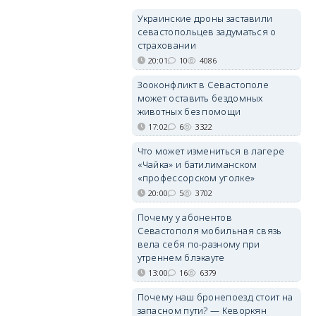
Украинские дроны заставили
севастопольцев задуматься о
страховании
20:01
10
4086
Зооконфликт в Севастополе
может оставить бездомных
животных без помощи
17:02
6
3322
Что может измениться в лагере
«Чайка» и батилиманском
«профессорском уголке»
20:00
5
3702
Почему у абонентов
Севастополя мобильная связь
вела себя по-разному при
утреннем блэкауте
13:00
16
6379
Почему наш бронепоезд стоит на
запасном пути? — Кеворкян