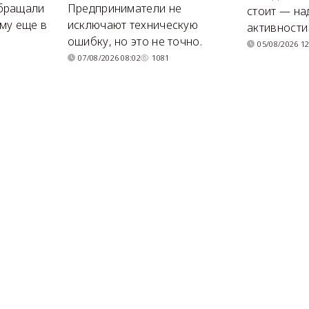
бращали
Предприниматели не
стоит — на
му еще в
исключают техническую
активности
ошибку, но это не точно.
05/08/2026 12
07/08/2026 08:02
1081