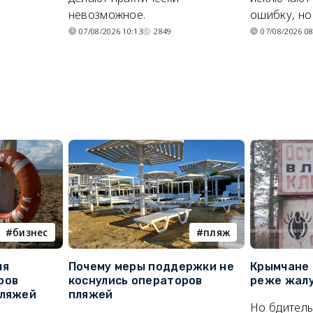
я
невозможное.
ошибку, но 
07/08/2026 10:13
2849
07/08/2026 08
бизнес
пляж
ля
Почему меры поддержки не
Крымчане 
ров
коснулись операторов
реже жалу
пляжей
пляжей
Но бдитель