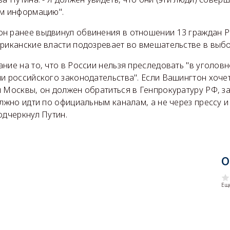
ам информацию".
н ранее выдвинул обвинения в отношении 13 граждан Р
ериканские власти подозревает во вмешательстве в выбо
ние на то, что в России нельзя преследовать "в уголовн
и российского законодательства". Если Вашингтон хоче
 Москвы, он должен обратиться в Генпрокуратуру РФ, з
олжно идти по официальным каналам, а не через прессу и
одчеркнул Путин.
О
Еще