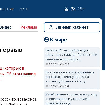
18+
нологии
Авто
Видео
Личный кабинет
Реклама
В мире
нтервью
Facebook* снёс публикацию
премьера Индии и объяснил всё
технической ошибкой
22:16
0
329
ц, которых в
Виноваты соцсети: марокканец
ы. Об этом заявил
рассказал, почему решился
.
вплавь добраться в Сеуту
16:59
0
657
Китай пытается остановить утечку
специалистов и ужесточает
 российских законов,
правила выезда
шили. Дайте нам