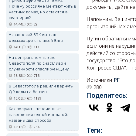
Прямой эфир «ЕСТЬ ТЕМА».
Почему россияне мечтают жить в
документы, дайте н
частных домах, но остаются в
квартирах?
Напомним, Вашингто
14:44
0
72
организаций. Их ам
Украинский БЭК выгнал
Путин обратил внима
отдыхающих с пляжей Ялты
если они не нарушил
14:15
0
1113
действий со стороны
На центральном пляже
государства. "Это д
Севастополя по счастливой
Конгрессе США", - п
случайности спасли женщину
13:38
0
715
Источники
РГ
В Севастополе решили вернуть
280
QR-коды на бензин
Поделитесь:
13:03
6
1189
Как получить пенсионные
накопления одной выплатой:
названы два способа
12:16
1
234
Теги: