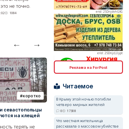
это не точно.
способ более дорогой, но и
тр
более надежный.
:02
1084
06/08/2026 20:01
4091
erid: 2SDnjcLUypt
Реклама на ForPost
erid: 2SDnjcrDNw6
Читаемое
коротко
Балаклава
В Крыму этой ночью погибли
четверо мирных жителей
и севастопольцы
В Севастополе утвердили
Н
0
17308
ются на клещей
проект застройки центра
С
erid: 2SDnjdPjgYS
Что местная жительница
Балаклавы
и
ность терять не
рассказала о массовом убийстве