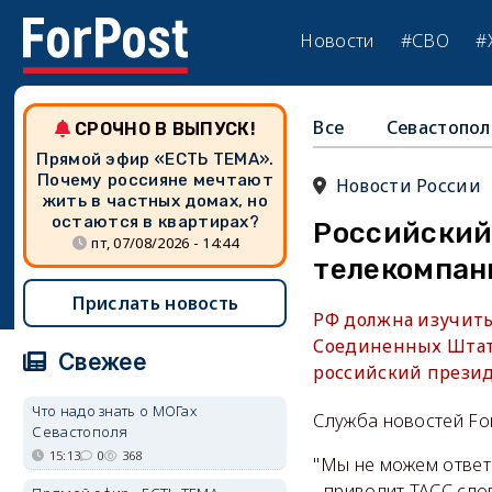
Новости
#СВО
#
Все
Севастопол
СРОЧНО В ВЫПУСК!
Прямой эфир «ЕСТЬ ТЕМА».
Почему россияне мечтают
Новости России
жить в частных домах, но
остаются в квартирах?
Российский
пт, 07/08/2026 - 14:44
телекомпан
Прислать новость
РФ должна изучить
Соединенных Штата
Свежее
российский прези
Что надо знать о МОГах
Служба новостей Fo
Севастополя
15:13
0
368
"Мы не можем ответи
- приводит ТАСС сло