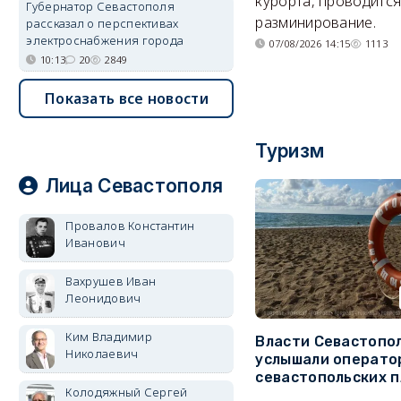
курорта, проводитс
Губернатор Севастополя
разминирование.
рассказал о перспективах
электроснабжения города
07/08/2026 14:15
1113
10:13
20
2849
Показать все новости
Туризм
Лица Севастополя
Провалов Константин
Иванович
Вахрушев Иван
Леонидович
Ким Владимир
Власти Севастопо
Николаевич
услышали операто
севастопольских 
Колодяжный Сергей