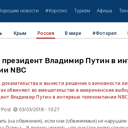
Хорошие новости
#Коротко
Туризм
Афиша
Тех
ь
Крым
В мире
#Фотореп
Россия
 президент Владимир Путин в и
ии NBC
 доказательства и вынести решение о виновности ли
х обвиняют во вмешательстве в американские выбор
дент Владимир Путин в интервью телекомпании NBC
rPost
03/03/2018 - 10:27
ть (на обвинения), если они (обвиняемые) не нарушали
ва Путина. - Я должен увидеть, что они (эти люди) совер