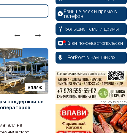
Раньше всех и прямо в
телефон
Большие темы и драмы
erid: 2SDnjcrDNw6
Живи по-севастопольски
ForPost в наушниках
erid: 2SDnjdPjgYS
пляж
БПЛА
ры поддержки не
Украинские дроны заставили
З
 операторов
севастопольцев задуматься
с
о страховании
о
erid: 2SDnjdvhGXG
матели не
По сравнению с ожиданием
Эк
 техническую
компенсации от государства
н