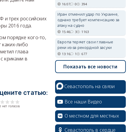
16:07
0
394
Иран отменил удар по Украине,
Ф и трех российских
однако требует компенсацию за
ры 2016 года.
атаку на судно
15:46
3
1163
ом порядке кого-то,
Европа теряет свои главные
т каких-либо
реки из-за рекордной засухи
аметил глава
13:16
1
677
 с криками в
Показать все новости
Севастополь на связи
цените статью:
Все наши Видео
 нет голосов
О местном для местных
Севастополь в сердце