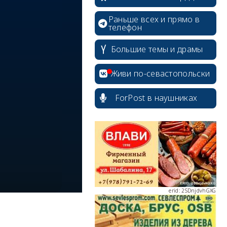
Раньше всех и прямо в
телефон
erid: 2SDnjcrDNw6
Большие темы и драмы
Живи по-севастопольски
ForPost в наушниках
erid: 2SDnjdPjgYS
erid: 2SDnjdvhGXG