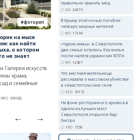
правильно хранить мёд
2
24273
erid: 2SDnjdvhGXG
В Крыму этой ночью погибли
фотореп
работа
четверо мирных жителей
0
17234
орик на мысе
Где в Севастополе можно
М
ом: как найти
заработать 100 тысяч в
и
«Чудом живы»: в Севастополе
две семьи остались без жилья
ыха, о котором
месяц
ф
после налёта украинских БПЛА
то не знает
Б
А где — несоизмеримо меньше.
9
12307
и Галереи искусств
«
06/08/2026 10:02
3640
Что местная жительница
уины храма,
«
рассказала о массовом убийстве
сад и семейные
пр
в севастопольском селе
21
10172
:00
2005
На фоне ресторанного кризиса в
одном из лучших мест
Севастополя открылся бар-
бистро
13
7230