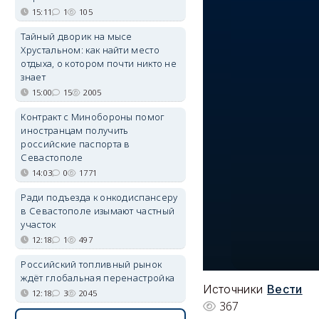
15:11
1
105
Тайный дворик на мысе
Хрустальном: как найти место
отдыха, о котором почти никто не
знает
15:00
15
2005
Контракт с Минобороны помог
иностранцам получить
российские паспорта в
Севастополе
14:03
0
1771
Ради подъезда к онкодиспансеру
в Севастополе изымают частный
участок
12:18
1
497
Российский топливный рынок
ждёт глобальная перенастройка
Источники
Вести
12:18
3
2045
367