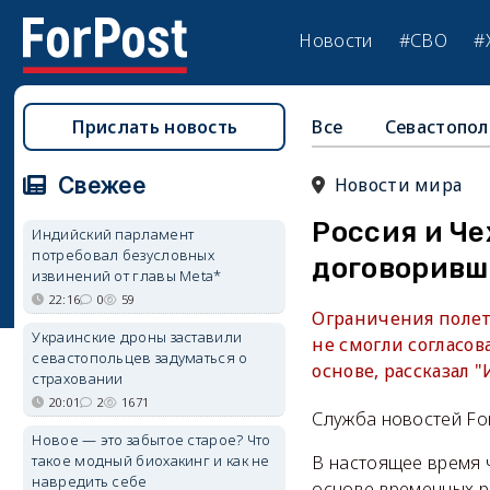
Новости
#СВО
#
Прислать новость
Все
Севастопол
Свежее
Новости мира
Россия и Че
Индийский парламент
потребовал безусловных
договоривш
извинений от главы Meta*
22:16
0
59
Ограничения полет
Украинские дроны заставили
не смогли согласов
севастопольцев задуматься о
основе, рассказал
страховании
20:01
2
1671
Служба новостей Fo
Новое — это забытое старое? Что
такое модный биохакинг и как не
В настоящее время 
навредить себе
основе временных р