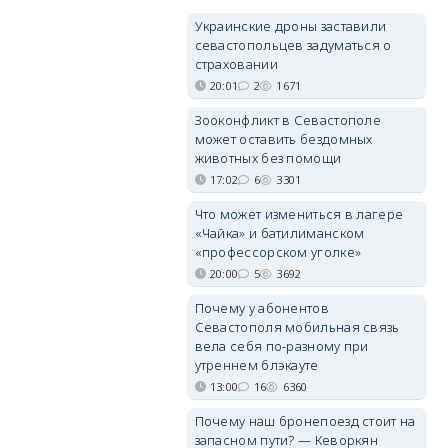
Украинские дроны заставили
севастопольцев задуматься о
страховании
20:01
2
1671
Зооконфликт в Севастополе
может оставить бездомных
животных без помощи
17:02
6
3301
Что может измениться в лагере
«Чайка» и батилиманском
«профессорском уголке»
20:00
5
3692
Почему у абонентов
Севастополя мобильная связь
вела себя по-разному при
утреннем блэкауте
13:00
16
6360
Почему наш бронепоезд стоит на
запасном пути? — Кеворкян