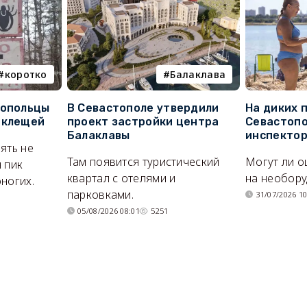
коротко
Балаклава
топольцы
В Севастополе утвердили
На диких 
 клещей
проект застройки центра
Севастопо
Балаклавы
инспекто
ять не
Там появится туристический
Могут ли о
 пик
квартал с отелями и
на необор
ногих.
парковками.
31/07/2026 10
05/08/2026 08:01
5251