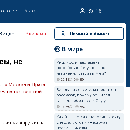
18+
нологии
Авто
Видео
Личный кабинет
Реклама
В мире
сы, не
Индийский парламент
потребовал безусловных
извинений от главы Meta*
22:16
0
59
то Москва и Прага
Виноваты соцсети: марокканец
nes на постоянной
рассказал, почему решился
вплавь добраться в Сеуту
16:59
0
587
Китай пытается остановить утечку
специалистов и ужесточает
рским маршрутам на
правила выезда