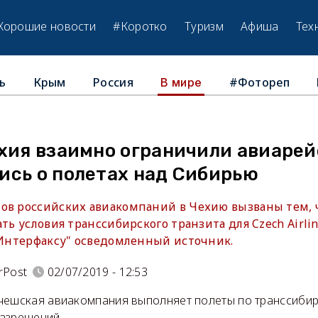
Хорошие новости
#Коротко
Туризм
Афиша
Тех
ь
Крым
Россия
#Фотореп
В мире
хия взаимно ограничили авиарей
ись о полетах над Сибирью
ов российских авиакомпаний в Чехию вызваны тем, ч
ать условия транссибирского транзита для Czech Airli
 "Интерфаксу" осведомленный источник.
rPost
02/07/2019 - 12:53
чешская авиакомпания выполняет полеты по транссиби
азрешений.