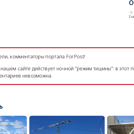
О
Еще
ли, комментаторы портала ForPost!
на нашем сайте действует ночной "режим тишины": в этот 
ентариев невозможна.
ь