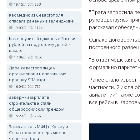
19:15
0
253
"Прага запросила пе
Как медик из Севастополя
руководствуясь при
спасала раненых в Геленджике
рассказал собеседни
19:00
1
1124
Как получить бюджетные 5 тысяч
Однако договориться
рублей на подготовку детей к
постоянного разреше
школе
17:06
2
1050
"В ответ чешская ст
формально паритетно
Двое севастопольцев
организовали нелегальную
Ранее стало известн
продажу SIM-карт
частности, 2 июля о
16:04
0
760
авиалинии" также с
Задержки зарплат в
все рейсы в Карлов
строительстве стали
общероссийским трендом
15:20
1
266
Записаться в МФЦ в Крыму и
Севастополе теперь можно
через чат-бота