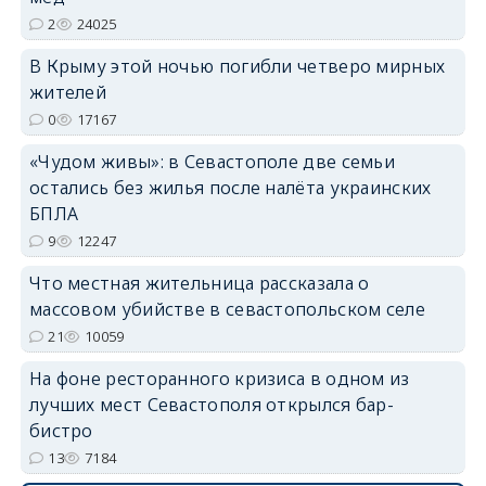
2
24025
В Крыму этой ночью погибли четверо мирных
жителей
erid: 2SDnjdvhGXG
0
17167
«Чудом живы»: в Севастополе две семьи
остались без жилья после налёта украинских
БПЛА
9
12247
Что местная жительница рассказала о
массовом убийстве в севастопольском селе
21
10059
На фоне ресторанного кризиса в одном из
лучших мест Севастополя открылся бар-
бистро
13
7184