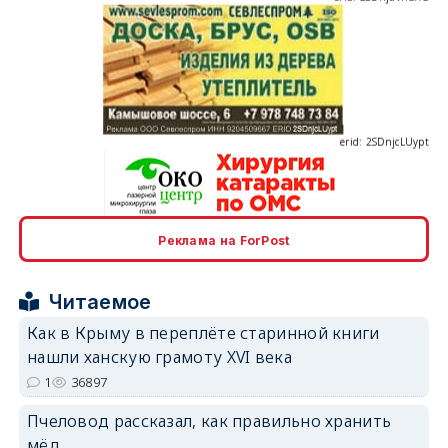
erid: 2SDnjcLUypt
Реклама на ForPost
erid: 2SDnjcrDNw6
Читаемое
Как в Крыму в переплёте старинной книги
нашли ханскую грамоту XVI века
1
36897
erid: 2SDnjdPjgYS
Пчеловод рассказал, как правильно хранить
мёд