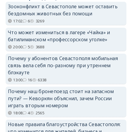
Зооконфликт в Севастополе может оставить
бездомных животных без помощи
17:02
6
3269
Что может измениться в лагере «Чайка» и
батилиманском «профессорском уголке»
20:00
5
3688
Почему у абонентов Севастополя мобильная
связь вела себя по-разному при утреннем
блэкауте
13:00
16
6338
Почему наш бронепоезд стоит на запасном
пути? — Кеворкян объяснил, зачем России
играть вторым номером
18:08
4
2565
Новые правила благоустройства Севастополя:
что изменится для жителей, бизнеса и