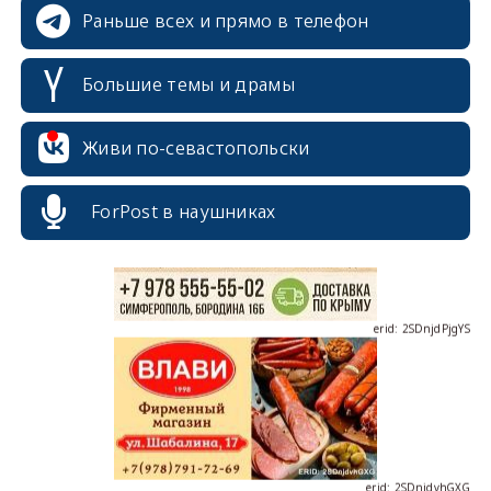
Раньше всех и прямо в телефон
Большие темы и драмы
erid: 2SDnjcrDNw6
Живи по-севастопольски
ForPost в наушниках
erid: 2SDnjdPjgYS
erid: 2SDnjdvhGXG