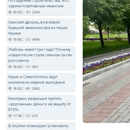
по падению строительства, но с
одним позитивным нюансом
20:02
3
2343
Ханский дворец возглавил
бывший замминистра юстиции
Крыма
19:00
2
5904
Любовь живёт три года? Почему
новая песня стала гимном тысяч
россиянок
18:20
1
663
Крым и Севастополь ждут
аномально жаркие выходные
18:02
4
2685
Минтранс разрешил тратить
«дорожные» деньги на защиту от
БПЛА
17:18
1
219
В Алупке планируют установить