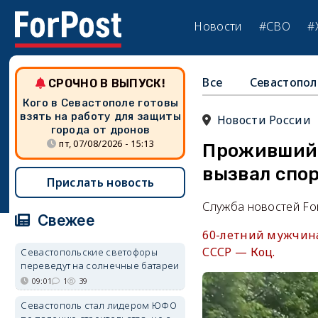
Новости
#СВО
#
Все
Севастопол
СРОЧНО В ВЫПУСК!
Кого в Севастополе готовы
взять на работу для защиты
Новости России
города от дронов
пт, 07/08/2026 - 15:13
Проживший 
вызвал спор
Прислать новость
Служба новостей Fo
Свежее
60-летний мужчина
СССР — Коц.
Севастопольские светофоры
переведут на солнечные батареи
09:01
1
39
Севастополь стал лидером ЮФО