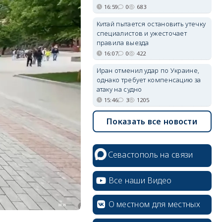
16:59
0
683
Китай пытается остановить утечку
специалистов и ужесточает
правила выезда
16:07
0
422
Иран отменил удар по Украине,
однако требует компенсацию за
атаку на судно
15:46
3
1205
Показать все новости
Севастополь на связи
Все наши Видео
О местном для местных