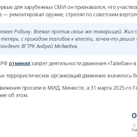
ервью для зарубежных СМИ он признавался, что участво
 — ремонтировал оружие, стрелял по советским вертол
ловек Родину. Воевал против своих же товарищей. Жил 
 теперь, с приходом талибов к власти, зачем-то решил 
пондент ВГТРК Андрей Медведев.
д РФ
отменил
запрет деятельности движения «Талибан» в
ых террористических организаций движение значилось бо
движения просили в МИД, Минюсте, а 31 марта 2025-го Г
ие об этом.
О
Еще