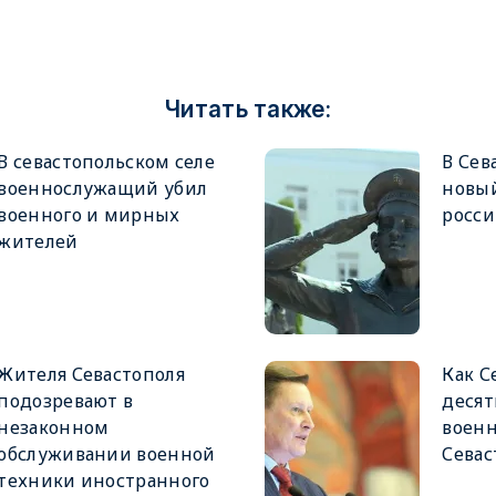
Читать также:
В севастопольском селе
В Сев
военнослужащий убил
новы
военного и мирных
росси
жителей
Жителя Севастополя
Как С
подозревают в
десят
незаконном
воен
обслуживании военной
Севас
техники иностранного