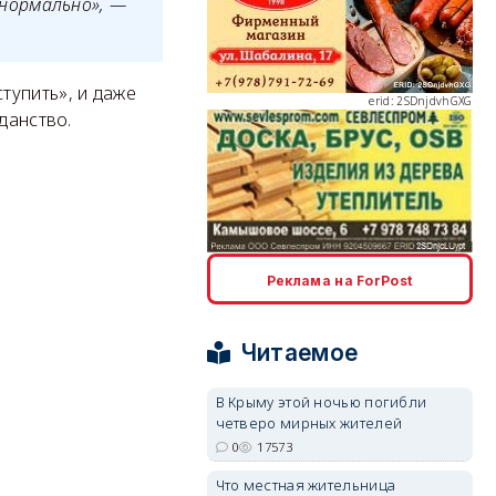
ы нормально», —
тупить», и даже
erid: 2SDnjdvhGXG
данство.
erid: 2SDnjcLUypt
Реклама на ForPost
Читаемое
В Крыму этой ночью погибли
четверо мирных жителей
erid: 2SDnjcrDNw6
0
17573
Что местная жительница