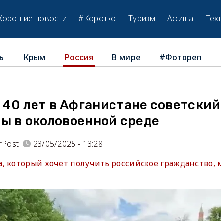
Хорошие новости
#Коротко
Туризм
Афиша
Тех
ь
Крым
В мире
#Фотореп
Россия
40 лет в Афганистане советский
ы в околовоенной среде
rPost
23/05/2025 - 13:28
, который хочет получить российское гражданство, 