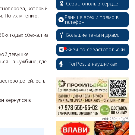
Севастополь в сердце
асноперова, который
и. По их мнению,
Раньше всех и прямо в
телефон
Большие темы и драмы
0-х годах сбежал из
Живи по-севастопольски
ной девушке.
ься на чужбине, где
ForPost в наушниках
erid: 2SDnjcrDNw6
естеро детей, есть
он вернулся в
erid: 2SDnjdPjgYS