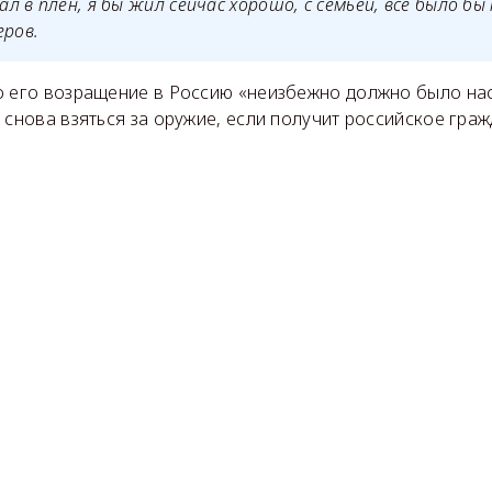
пал в плен, я бы жил сейчас хорошо, с семьёй, всё было б
еров.
о его возращение в Россию «неизбежно должно было нас
 снова взяться за оружие, если получит российское граж