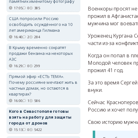
памятник именитому фотографу
Военкоры просят не
17:05
0
385
прожил в Афганистан
США попросили Россию
мужчина мог воеват
освободить осуждённого на 10
лет американца Гилмана
Уроженец Кургана С
16:40
2
284
части из-за конфлик
В Крыму временно сократят
продажи бензина на некоторых
Когда он попал в пл
АЗС
Молодой человек пр
16:29
0
299
прожил 41 год.
Прямой эфир «ЕСТЬ ТЕМА».
За это время Серге
Почему россияне мечтают жить в
частных домах, но остаются в
внуки.
квартирах?
16:00
1
586
Сейчас Красноперову
Россию и хочет полу
Кого в Севастополе готовы
взять на работу для защиты
Свою историю мужчи
города от дронов
15:13
0
5422