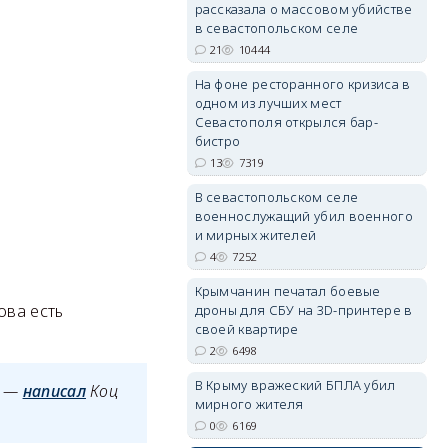
рассказала о массовом убийстве
в севастопольском селе
21
10444
erid: 2SDnjdPjgYS
На фоне ресторанного кризиса в
одном из лучших мест
Севастополя открылся бар-
бистро
13
7319
В севастопольском селе
военнослужащий убил военного
erid: 2SDnjdvhGXG
и мирных жителей
4
7252
Крымчанин печатал боевые
ова есть
дроны для СБУ на 3D-принтере в
своей квартире
2
6498
В Крыму вражеский БПЛА убил
, —
написал
Коц
мирного жителя
0
6169