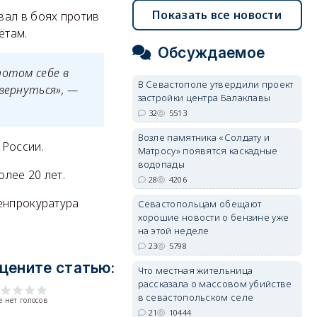
Показать все новости
вал в боях против
ётам.
Обсуждаемое
потом себе в
В Севастополе утвердили проект
вернуться», —
застройки центра Балаклавы
32
5513
Возле памятника «Солдату и
 России.
Матросу» появятся каскадные
водопады
лее 20 лет.
28
4206
енпрокуратура
Севастопольцам обещают
хорошие новости о бензине уже
на этой неделе
23
5798
цените статью:
Что местная жительница
рассказала о массовом убийстве
в севастопольском селе
 нет голосов
21
10444