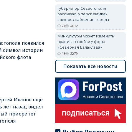
Губернатор Севастополя
рассказал о перспективах
электроснабжения города
21
4692
Минкультуры может изменить
правила стройки у форта
астополе появился
«Северная Балаклава»
й символ истории
18
2279
йского флота
Показать все новости
ергей Иванов ещё
ь лет назад видел
ный приоритет
тополя