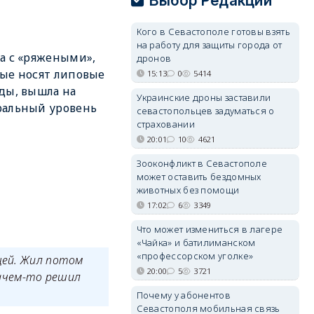
Выбор Редакции
Кого в Севастополе готовы взять
на работу для защиты города от
а с «ряжеными»,
дронов
ые носят липовые
15:13
0
5414
ды, вышла на
Украинские дроны заставили
ральный уровень
севастопольцев задуматься о
страховании
20:01
10
4621
Зооконфликт в Севастополе
может оставить бездомных
животных без помощи
17:02
6
3349
Что может измениться в лагере
«Чайка» и батилиманском
«профессорском уголке»
щей. Жил потом
20:00
5
3721
зачем-то решил
.
Почему у абонентов
Севастополя мобильная связь