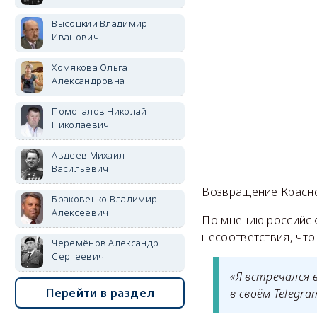
Высоцкий Владимир
Иванович
Хомякова Ольга
Александровна
Помогалов Николай
Николаевич
Авдеев Михаил
Васильевич
Возвращение Красно
Браковенко Владимир
Алексеевич
По мнению российск
несоответствия, что
Черемёнов Александр
Сергеевич
«Я встречался 
Перейти в раздел
в своём Telegra