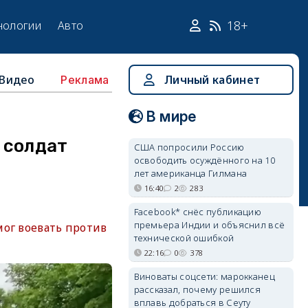
18+
нологии
Авто
Видео
Личный кабинет
Реклама
В мире
 солдат
США попросили Россию
освободить осуждённого на 10
лет американца Гилмана
16:40
2
283
Facebook* снёс публикацию
премьера Индии и объяснил всё
мог воевать против
технической ошибкой
22:16
0
378
Виноваты соцсети: марокканец
рассказал, почему решился
вплавь добраться в Сеуту