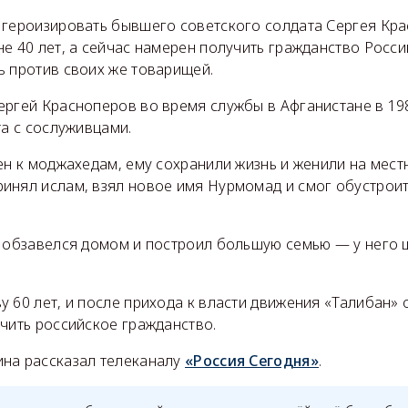
 героизировать бывшего советского солдата Сергея Кр
е 40 лет, а сейчас намерен получить гражданство Росси
ь против своих же товарищей.
ергей Красноперов во время службы в Афганистане в 198
та с сослуживцами.
ен к моджахедам, ему сохранили жизнь и женили на мест
инял ислам, взял новое имя Нурмомад и смог обустроит
й обзавелся домом и построил большую семью — у него ш
 60 лет, и после прихода к власти движения «Талибан» 
чить российское гражданство.
на рассказал телеканалу
«Россия Сегодня»
.