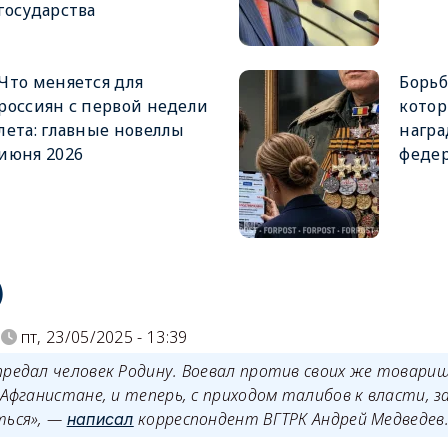
государства
Что меняется для
Борьб
россиян с первой недели
котор
лета: главные новеллы
награ
июня 2026
феде
)
пт, 23/05/2025 - 13:39
предал человек Родину. Воевал против своих же товари
 Афганистане, и теперь, с приходом талибов к власти, 
ться», —
корреспондент ВГТРК Андрей Медведев
написал