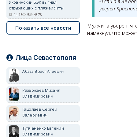
«Если б я не по
Украинский БЭК выгнал
отдыхающих с пляжей Ялты
уверен Красноп
14:15
5
4875
Мужчина уверен, чт
Показать все новости
намекнул, что может
Лица Севастополя
Абаза Эраст Агеевич
Развожаев Михаил
Владимирович
Гацолаев Сергей
Валериевич
Тупчаненко Евгений
Владимирович