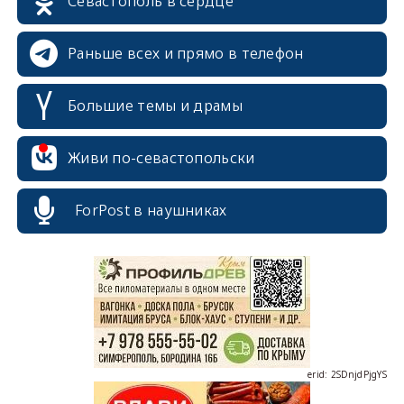
Севастополь в сердце
Раньше всех и прямо в телефон
Большие темы и драмы
Живи по-севастопольски
erid: 2SDnjcrDNw6
ForPost в наушниках
erid: 2SDnjdPjgYS