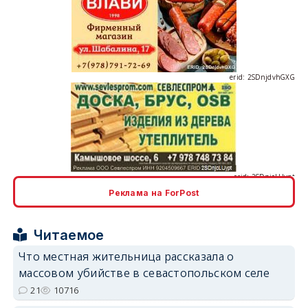
erid: 2SDnjdvhGXG
erid: 2SDnjcLUypt
Реклама на ForPost
erid: 2SDnjcrDNw6
Читаемое
Что местная жительница рассказала о
массовом убийстве в севастопольском селе
21
10716