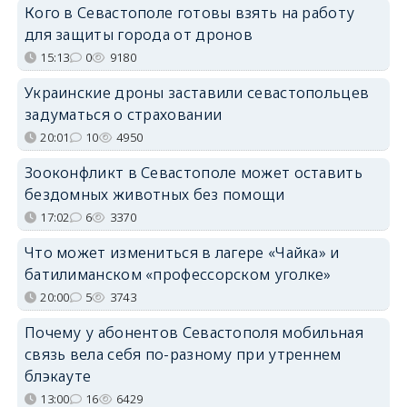
Кого в Севастополе готовы взять на работу
для защиты города от дронов
15:13
0
9180
Украинские дроны заставили севастопольцев
задуматься о страховании
20:01
10
4950
Зооконфликт в Севастополе может оставить
бездомных животных без помощи
17:02
6
3370
Что может измениться в лагере «Чайка» и
батилиманском «профессорском уголке»
20:00
5
3743
Почему у абонентов Севастополя мобильная
связь вела себя по-разному при утреннем
блэкауте
13:00
16
6429