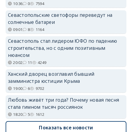
10:36
0
7594
Севастопольские светофоры переведут на
солнечные батареи
09:01
8
1164
Севастополь стал лидером ЮФО по падению
строительства, но с одним позитивным
нюансом
20:02
11
4249
Ханский дворец возглавил бывший
замминистра юстиции Крыма
19:00
6
9702
Любовь живёт три года? Почему новая песня
стала гимном тысяч россиянок
18:20
5
1612
Показать все новости