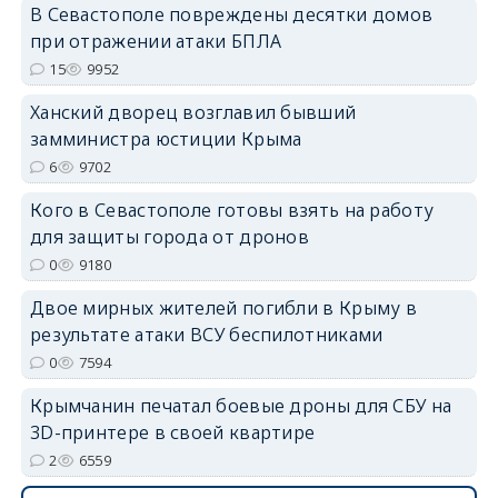
В Севастополе повреждены десятки домов
erid: 2SDnjdPjgYS
при отражении атаки БПЛА
15
9952
Ханский дворец возглавил бывший
замминистра юстиции Крыма
6
9702
erid: 2SDnjdvhGXG
Кого в Севастополе готовы взять на работу
для защиты города от дронов
0
9180
Двое мирных жителей погибли в Крыму в
результате атаки ВСУ беспилотниками
0
7594
Крымчанин печатал боевые дроны для СБУ на
3D-принтере в своей квартире
2
6559