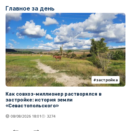
Главное за день
застройка
Как совхоз-миллионер растворялся в
К
застройке: история земли
н
«Севастопольского»
п
08/08/2026 18:01
3274