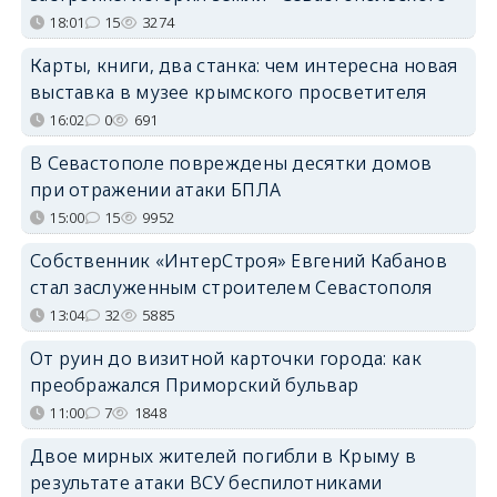
18:01
15
3274
Карты, книги, два станка: чем интересна новая
выставка в музее крымского просветителя
16:02
0
691
В Севастополе повреждены десятки домов
при отражении атаки БПЛА
15:00
15
9952
Собственник «ИнтерСтроя» Евгений Кабанов
стал заслуженным строителем Севастополя
13:04
32
5885
От руин до визитной карточки города: как
преображался Приморский бульвар
11:00
7
1848
Двое мирных жителей погибли в Крыму в
результате атаки ВСУ беспилотниками