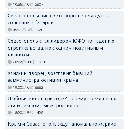
10:36
0
5807
Севастопольские светофоры переведут на
солнечные батареи
09:01
7
1020
Севастополь стал лидером ЮФО по падению
строительства, но с одним позитивным
нюансом
20:02
11
3931
Ханский дворец возглавил бывший
замминистра юстиции Крыма
19:00
6
8882
Любовь живёт три года? Почему новая песня
стала гимном тысяч россиянок
18:20
5
1428
Крым и Севастополь ждут аномально жаркие