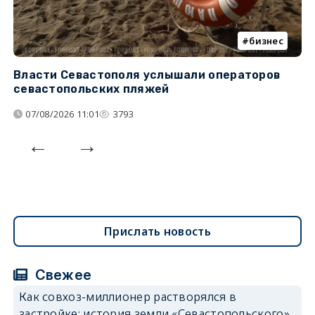
бизнес
Власти Севастополя услышали операторов
П
севастопольских пляжей
о
07/08/2026 11:01
3793
Прислать новость
Свежее
Как совхоз-миллионер растворялся в
застройке: история земли «Севастопольского»