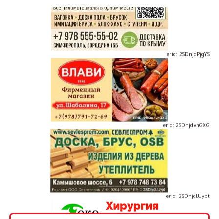
erid: 2SDnjdPjgYS
erid: 2SDnjdvhGXG
erid: 2SDnjcLUypt