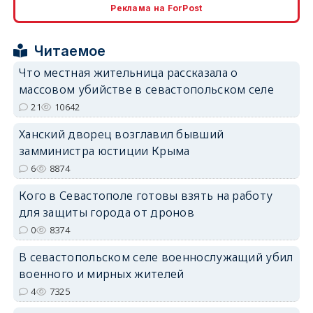
Реклама на ForPost
erid: 2SDnjcrDNw6
Читаемое
Что местная жительница рассказала о
массовом убийстве в севастопольском селе
21
10642
erid: 2SDnjdPjgYS
Ханский дворец возглавил бывший
замминистра юстиции Крыма
6
8874
Кого в Севастополе готовы взять на работу
для защиты города от дронов
erid: 2SDnjdvhGXG
0
8374
В севастопольском селе военнослужащий убил
военного и мирных жителей
4
7325