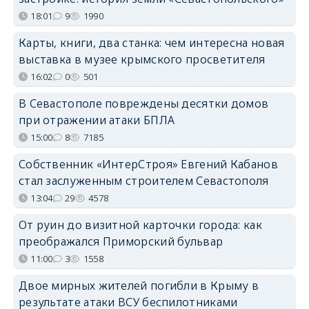
18:01
9
1990
Карты, книги, два станка: чем интересна новая
выставка в музее крымского просветителя
16:02
0
501
В Севастополе повреждены десятки домов
при отражении атаки БПЛА
15:00
8
7185
Собственник «ИнтерСтроя» Евгений Кабанов
стал заслуженным строителем Севастополя
13:04
29
4578
От руин до визитной карточки города: как
преображался Приморский бульвар
11:00
3
1558
Двое мирных жителей погибли в Крыму в
результате атаки ВСУ беспилотниками