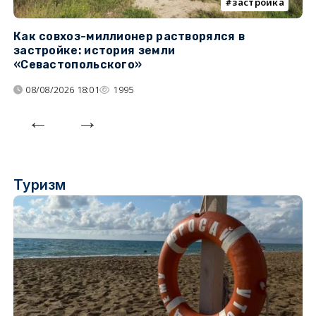
застройка
Как совхоз-миллионер растворялся в
К
застройке: история земли
н
«Севастопольского»
п
08/08/2026 18:01
1995
Туризм