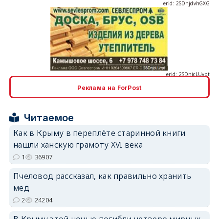
erid: 2SDnjcLUypt
Реклама на ForPost
erid: 2SDnjcrDNw6
Читаемое
Как в Крыму в переплёте старинной книги
нашли ханскую грамоту XVI века
1
36907
Пчеловод рассказал, как правильно хранить
erid: 2SDnjdPjgYS
мёд
2
24204