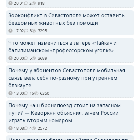
20:01
2
918
Зооконфликт в Севастополе может оставить
бездомных животных без помощи
17:02
6
3295
Что может измениться в лагере «Чайка» и
батилиманском «профессорском уголке»
20:00
5
3689
Почему у абонентов Севастополя мобильная
связь вела себя по-разному при утреннем
блэкауте
13:00
16
6350
Почему наш бронепоезд стоит на запасном
пути? — Кеворкян объяснил, зачем России
играть вторым номером
18:08
4
2572