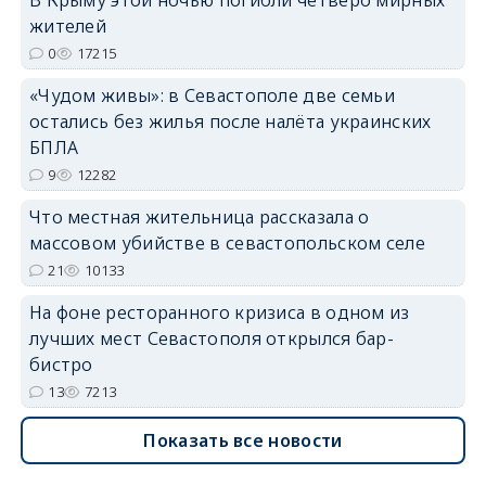
В Крыму этой ночью погибли четверо мирных
жителей
0
17215
erid: 2SDnjdvhGXG
«Чудом живы»: в Севастополе две семьи
остались без жилья после налёта украинских
БПЛА
9
12282
Что местная жительница рассказала о
массовом убийстве в севастопольском селе
21
10133
На фоне ресторанного кризиса в одном из
лучших мест Севастополя открылся бар-
бистро
13
7213
Показать все новости