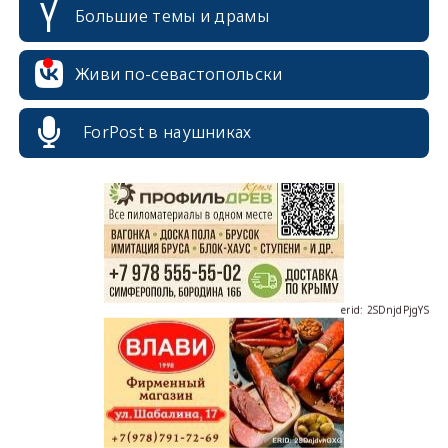
Большие темы и драмы
Живи по-севастопольски
erid: 2SDnjcrDNw6
ForPost в наушниках
erid: 2SDnjdPjgYS
erid: 2SDnjdvhGXG