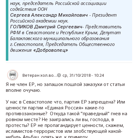
наук, председатель Российской ассоциации
содействия ООН
- Президент
Сергеев Александр Михайлович
Российской академии наук.
- Представитель
ГОЛИКОВ Дмитрий Сергеевич
РФМ в Севастополе и Республике Крым, Депутат
Балаклавского муниципального образования
г.Севастополя, Председатель Общественного
движения
«Доброволец»
Ветеран хол.во…
ср, 31/10/2018 - 10:24
Я не член ЕР, но запашок пошлой заказухи от статьи
вполне очучаю.
У нас в Севастополе что, партия ЕР запрещена? Или
ценности партии «Единая Россия» какие-то
противозаконные? Откуда такой "праведный" гнев на
ровном месте? Не заигрались ли вы, господа, в
протесты? ЕР не пропагандирует ценности, скажем,
исламистов-террористов или злобствующей какой-
нибудь Альбац, опять же, к примеру.