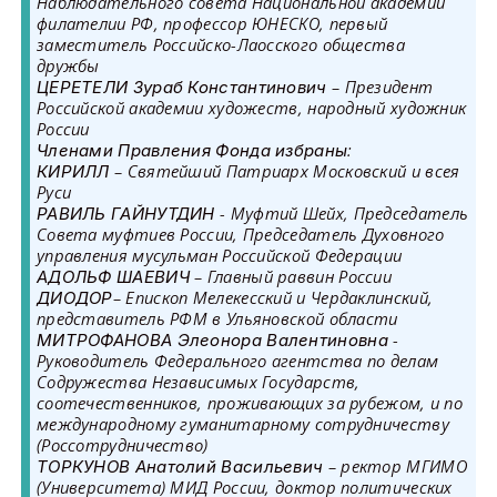
Наблюдательного совета Национальной академии
филателии РФ, профессор ЮНЕСКО, первый
заместитель Российско-Лаосского общества
дружбы
– Президент
ЦЕРЕТЕЛИ Зураб Константинович
Российской академии художеств, народный художник
России
:
Членами Правления Фонда избраны
– Святейший Патриарх Московский и всея
КИРИЛЛ
Руси
- Муфтий Шейх, Председатель
РАВИЛЬ ГАЙНУТДИН
Совета муфтиев России, Председатель Духовного
управления мусульман Российской Федерации
– Главный раввин России
АДОЛЬФ ШАЕВИЧ
– Епископ Мелекесский и Чердаклинский,
ДИОДОР
представитель РФМ в Ульяновской области
-
МИТРОФАНОВА Элеонора Валентиновна
Руководитель Федерального агентства по делам
Содружества Независимых Государств,
соотечественников, проживающих за рубежом, и по
международному гуманитарному сотрудничеству
(Россотрудничество)
– ректор МГИМО
ТОРКУНОВ Анатолий Васильевич
(Университета) МИД России, доктор политических