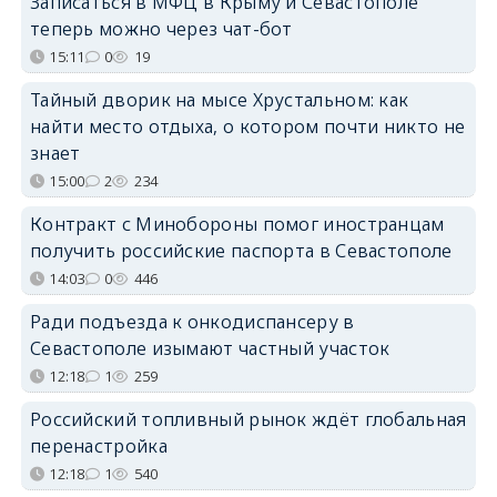
Записаться в МФЦ в Крыму и Севастополе
теперь можно через чат-бот
15:11
0
19
Тайный дворик на мысе Хрустальном: как
найти место отдыха, о котором почти никто не
знает
15:00
2
234
Контракт с Минобороны помог иностранцам
получить российские паспорта в Севастополе
14:03
0
446
Ради подъезда к онкодиспансеру в
Севастополе изымают частный участок
12:18
1
259
Российский топливный рынок ждёт глобальная
перенастройка
12:18
1
540