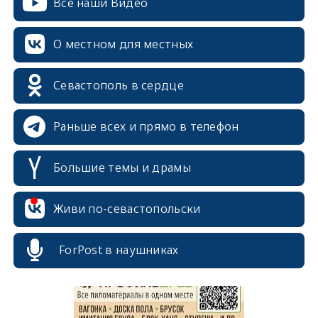
Все наши Видео
О местном для местных
Севастополь в сердце
Раньше всех и прямо в телефон
Большие темы и драмы
Живи по-севастопольски
erid: 2SDnjcrDNw6
ForPost в наушниках
erid: 2SDnjdPjgYS