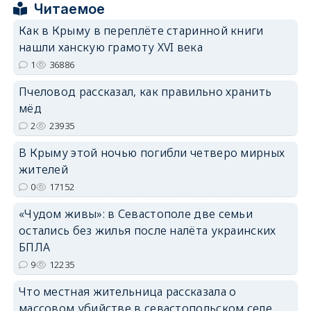
Читаемое
Как в Крыму в переплёте старинной книги
нашли ханскую грамоту XVI века
1
36886
Пчеловод рассказал, как правильно хранить
erid: 2SDnjdPjgYS
мёд
2
23935
В Крыму этой ночью погибли четверо мирных
жителей
0
17152
erid: 2SDnjdvhGXG
«Чудом живы»: в Севастополе две семьи
остались без жилья после налёта украинских
БПЛА
9
12235
Что местная жительница рассказала о
массовом убийстве в севастопольском селе