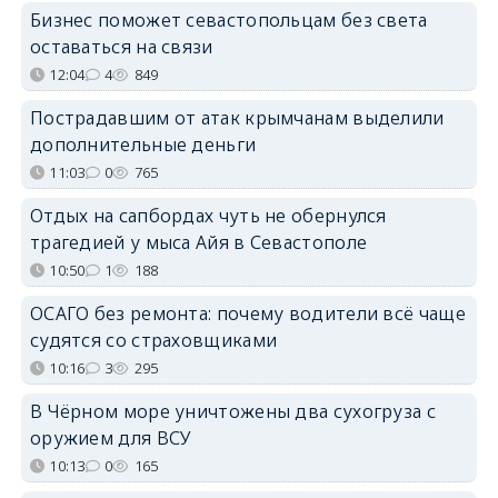
Бизнес поможет севастопольцам без света
оставаться на связи
12:04
4
849
Пострадавшим от атак крымчанам выделили
дополнительные деньги
11:03
0
765
Отдых на сапбордах чуть не обернулся
трагедией у мыса Айя в Севастополе
10:50
1
188
ОСАГО без ремонта: почему водители всё чаще
судятся со страховщиками
10:16
3
295
В Чёрном море уничтожены два сухогруза с
оружием для ВСУ
10:13
0
165