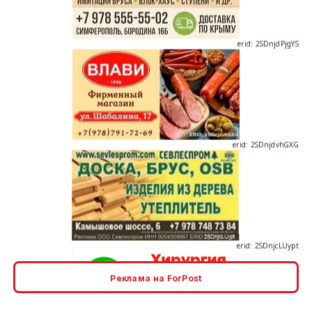
erid: 2SDnjdvhGXG
erid: 2SDnjcLUypt
Реклама на ForPost
erid: 2SDnjcrDNw6