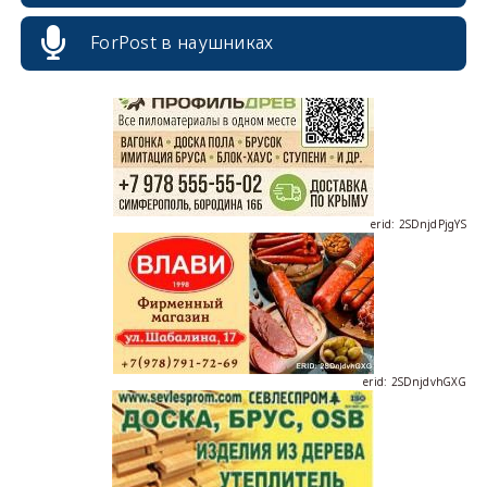
ForPost в наушниках
erid: 2SDnjdPjgYS
erid: 2SDnjdvhGXG
erid: 2SDnjcLUypt