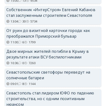
15:00
13
9534
Собственник «ИнтерСтроя» Евгений Кабанов
стал заслуженным строителем Севастополя
13:04
30
5734
От руин до визитной карточки города: как
преображался Приморский бульвар
11:00
6
1799
Двое мирных жителей погибли в Крыму в
результате атаки ВСУ беспилотниками
10:36
0
7260
Севастопольские светофоры переведут на
солнечные батареи
09:01
8
1144
Севастополь стал лидером ЮФО по падению
строительства, но с одним позитивным
нюансом