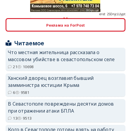
Реклама на ForPost
erid: 2SDnjcrDNw6
Читаемое
Что местная жительница рассказала о
массовом убийстве в севастопольском селе
21
10698
Ханский дворец возглавил бывший
erid: 2SDnjdPjgYS
замминистра юстиции Крыма
6
9581
В Севастополе повреждены десятки домов
при отражении атаки БПЛА
13
9513
erid: 2SDnjdvhGXG
Кого в Севастополе готовы взять на работу