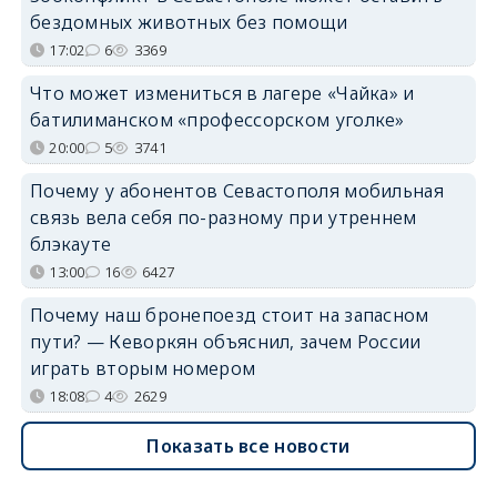
бездомных животных без помощи
17:02
6
3369
Что может измениться в лагере «Чайка» и
батилиманском «профессорском уголке»
20:00
5
3741
Почему у абонентов Севастополя мобильная
связь вела себя по-разному при утреннем
блэкауте
13:00
16
6427
Почему наш бронепоезд стоит на запасном
пути? — Кеворкян объяснил, зачем России
играть вторым номером
18:08
4
2629
Показать все новости