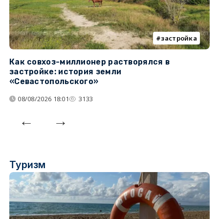
застройка
Как совхоз-миллионер растворялся в
К
застройке: история земли
н
«Севастопольского»
п
08/08/2026 18:01
3133
Туризм