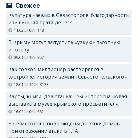
Свежее
Культура чаевых в Севастополе: благодарность
или лишняя трата денег?
11:02
0
118
В Крыму могут запустить «узкую» льготную
ипотеку
09:01
1
857
Как совхоз-миллионер растворялся в
застройке: история земли «Севастопольского»
18:01
14
3133
Карты, книги, два станка: чем интересна новая
выставка в музее крымского просветителя
16:02
0
662
В Севастополе повреждены десятки домов
при отражении атаки БПЛА