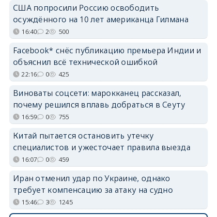
США попросили Россию освободить
осуждённого на 10 лет американца Гилмана
16:40
2
500
Facebook* снёс публикацию премьера Индии и
объяснил всё технической ошибкой
22:16
0
425
Виноваты соцсети: марокканец рассказал,
почему решился вплавь добраться в Сеуту
16:59
0
755
Китай пытается остановить утечку
специалистов и ужесточает правила выезда
16:07
0
459
Иран отменил удар по Украине, однако
требует компенсацию за атаку на судно
15:46
3
1245