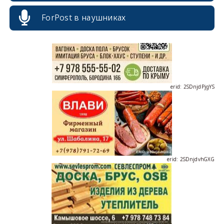
ForPost в наушниках
erid: 2SDnjdPjgYS
erid: 2SDnjdvhGXG
erid: 2SDnjcLUypt