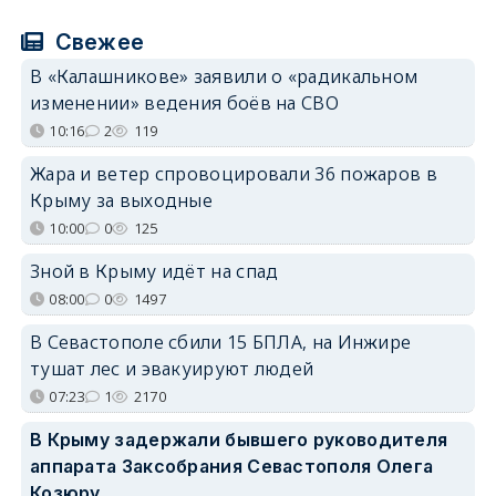
Свежее
В «Калашникове» заявили о «радикальном
изменении» ведения боёв на СВО
10:16
2
119
Жара и ветер спровоцировали 36 пожаров в
Крыму за выходные
10:00
0
125
Зной в Крыму идёт на спад
08:00
0
1497
В Севастополе сбили 15 БПЛА, на Инжире
тушат лес и эвакуируют людей
07:23
1
2170
В Крыму задержали бывшего руководителя
аппарата Заксобрания Севастополя Олега
Козюру