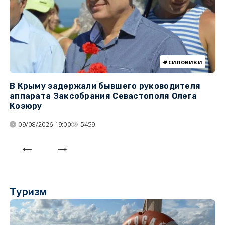
силовики
В Крыму задержали бывшего руководителя
К
аппарата Заксобрания Севастополя Олега
з
Козюру
«
09/08/2026 19:00
5459
Туризм