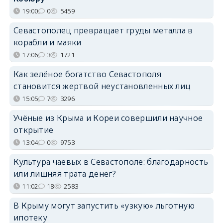
19:00
0
5459
Севастополец превращает груды металла в
корабли и маяки
17:06
3
1721
Как зелёное богатство Севастополя
становится жертвой неустановленных лиц
15:05
7
3296
Учёные из Крыма и Кореи совершили научное
открытие
13:04
0
9753
Культура чаевых в Севастополе: благодарность
или лишняя трата денег?
11:02
18
2583
В Крыму могут запустить «узкую» льготную
ипотеку