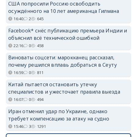
США попросили Россию освободить
осуждённого на 10 лет американца Гилмана
16:40
2
645
Facebook* снёс публикацию премьера Индии и
объяснил всё технической ошибкой
22:16
0
458
Виноваты соцсети: марокканец рассказал,
почему решился вплавь добраться в Сеуту
16:59
0
811
Китай пытается остановить утечку
специалистов и ужесточает правила выезда
16:07
0
494
Иран отменил удар по Украине, однако
требует компенсацию за атаку на судно
15:46
3
1291