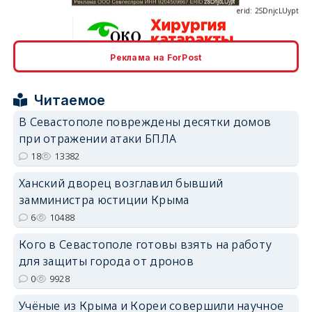
Реклама на ForPost
erid: 2SDnjcrDNw6
Читаемое
В Севастополе повреждены десятки домов
при отражении атаки БПЛА
18
13382
erid: 2SDnjdPjgYS
Ханский дворец возглавил бывший
замминистра юстиции Крыма
6
10488
Кого в Севастополе готовы взять на работу
для защиты города от дронов
erid: 2SDnjdvhGXG
0
9928
Учёные из Крыма и Кореи совершили научное