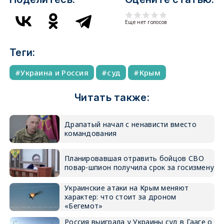
Еще нет голосов
Теги:
Украина и Россия
суд
Крым
Читать также:
Драпатый начал с ненависти вместо
командования
Планировавшая отравить бойцов СВО
повар-шпион получила срок за госизмену
Украинские атаки на Крым меняют
характер: что стоит за дроном
«Бегемот»
Россия выиграла у Украины суд в Гааге о