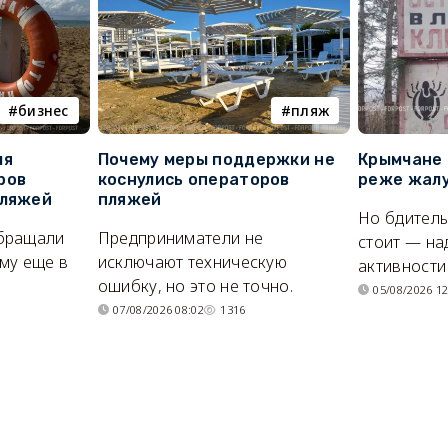
бизнес
пляж
ля
Почему меры поддержки не
Крымчане 
ров
коснулись операторов
реже жалу
пляжей
пляжей
Но бдитель
бращали
Предприниматели не
стоит — на
му еще в
исключают техническую
активности
ошибку, но это не точно.
05/08/2026 12
07/08/2026 08:02
1316