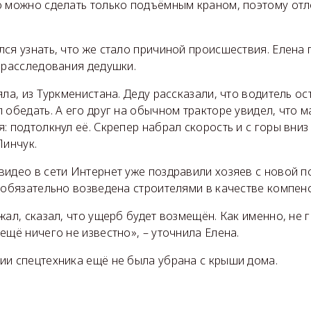
о можно сделать только подъёмным краном, поэтому отл
ся узнать, что же стало причиной происшествия. Елена 
 расследования дедушки.
яла, из Туркменистана. Деду рассказали, что водитель о
 обедать. А его друг на обычном тракторе увидел, что 
: подтолкнул её. Скрепер набрал скорость и с горы вниз
Пинчук.
идео в сети Интернет уже поздравили хозяев с новой п
 обязательно возведена строителями в качестве компен
жал, сказал, что ущерб будет возмещён. Как именно, не 
ещё ничего не известно», – уточнила Елена.
ии спецтехника ещё не была убрана с крыши дома.