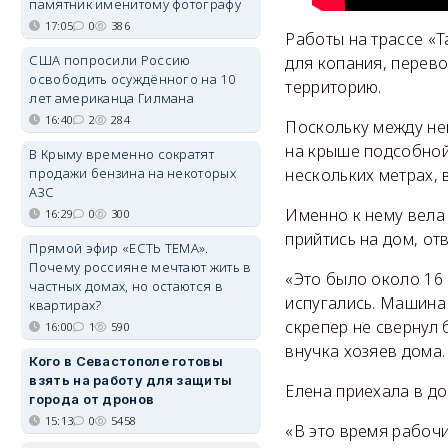
памятник именитому фотографу
17:05
0
386
Работы на трассе «
США попросили Россию
для копания, перево
освободить осуждённого на 10
территорию.
лет американца Гилмана
16:40
2
284
Поскольку между не
на крыше подсобной 
В Крыму временно сократят
продажи бензина на некоторых
нескольких метрах, 
АЗС
Именно к нему вела 
16:29
0
300
прийтись на дом, от
Прямой эфир «ЕСТЬ ТЕМА».
Почему россияне мечтают жить в
«Это было около 16 
частных домах, но остаются в
испугались. Машина 
квартирах?
скрепер не свернул 
16:00
1
590
внучка хозяев дома.
Кого в Севастополе готовы
взять на работу для защиты
Елена приехала в до
города от дронов
15:13
0
5458
«В это время рабочи