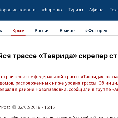
Хорошие новости
#Коротко
Туризм
Афиша
Тех
ь
Россия
В мире
#Фотореп
Крым
ся трассе «Таврида» скрепер ст
 строительстве федеральной трассы «Таврида», оказа
 домов, расположенных ниже уровня трассы. Об инци
враля в районе Новопавловки, сообщили в группе «
rPost
02/02/2018 - 16:45
твия зафиксировала внучка пожилой семейной пары, ко