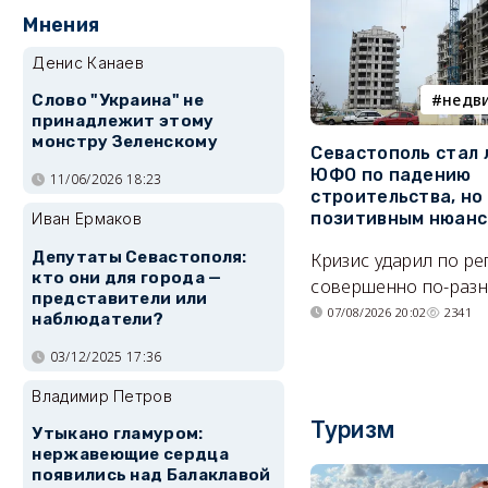
Мнения
Денис Канаев
недв
Слово "Украина" не
принадлежит этому
монстру Зеленскому
Севастополь стал
ЮФО по падению
11/06/2026 18:23
строительства, но
позитивным нюан
Иван Ермаков
Депутаты Севастополя:
Кризис ударил по р
кто они для города —
совершенно по-разн
представители или
07/08/2026 20:02
2341
наблюдатели?
03/12/2025 17:36
Владимир Петров
Туризм
Утыкано гламуром:
нержавеющие сердца
появились над Балаклавой