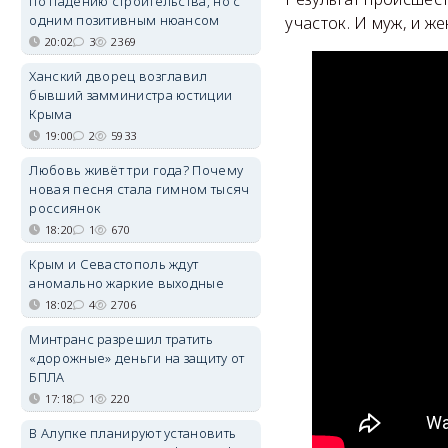
по падению строительства, но с
одним позитивным нюансом
участок. И муж, и ж
20:02
3
2369
Ханский дворец возглавил
бывший замминистра юстиции
Крыма
19:00
2
5933
Любовь живёт три года? Почему
новая песня стала гимном тысяч
россиянок
18:20
1
670
Крым и Севастополь ждут
аномально жаркие выходные
18:02
4
2706
Минтранс разрешил тратить
«дорожные» деньги на защиту от
БПЛА
17:18
1
220
В Алупке планируют установить