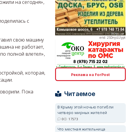
ожили на сегодня»,
поделилась с
erid: 2SDnjcLUypt
ставил свою машину
машина не работает,
 по полной влетел»,
остройкой, которая,
erid: 2SDnjcrDNw6
Реклама на ForPost
сации.
говорили. Пока
Читаемое
В Крыму этой ночью погибли
четверо мирных жителей
erid: 2SDnjdPjgYS
0
17573
Что местная жительница