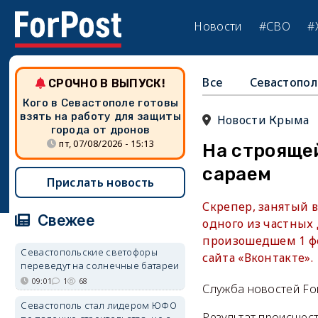
Новости
#СВО
#
Все
Севастопол
СРОЧНО В ВЫПУСК!
Кого в Севастополе готовы
взять на работу для защиты
Новости Крыма
города от дронов
пт, 07/08/2026 - 15:13
На строящей
сараем
Прислать новость
Скрепер, занятый в
Свежее
одного из частных
произошедшем 1 фе
Севастопольские светофоры
сайта «Вконтакте».
переведут на солнечные батареи
09:01
1
68
Служба новостей Fo
Севастополь стал лидером ЮФО
Результат происшес