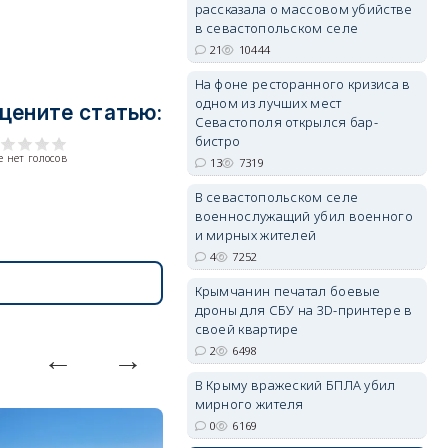
рассказала о массовом убийстве
в севастопольском селе
21
10444
На фоне ресторанного кризиса в
erid: 2SDnjdvhGXG
одном из лучших мест
цените статью:
Севастополя открылся бар-
бистро
 нет голосов
13
7319
В севастопольском селе
военнослужащий убил военного
и мирных жителей
4
7252
Крымчанин печатал боевые
дроны для СБУ на 3D-принтере в
своей квартире
2
6498
В Крыму вражеский БПЛА убил
мирного жителя
0
6169