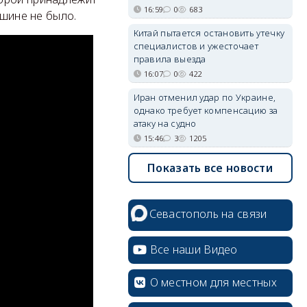
16:59
0
683
ашине не было.
Китай пытается остановить утечку
специалистов и ужесточает
правила выезда
16:07
0
422
Иран отменил удар по Украине,
однако требует компенсацию за
атаку на судно
15:46
3
1205
Показать все новости
Севастополь на связи
Все наши Видео
О местном для местных