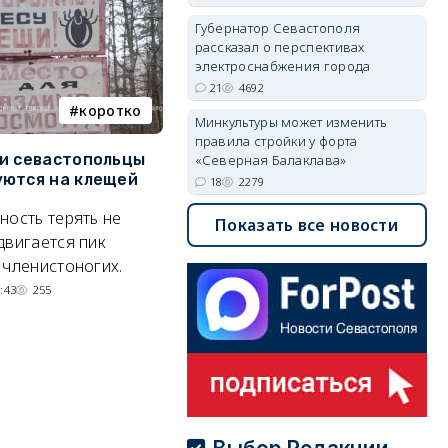
Губернатор Севастополя
рассказал о перспективах
электроснабжения города
21
4692
коротко
Балаклава
Минкультуры может изменить
правила стройки у форта
и севастопольцы
В Севастополе утвердили
Н
«Северная Балаклава»
ются на клещей
проект застройки центра
С
18
2279
Балаклавы
и
ность терять не
Показать все новости
Там появится туристический
М
двигается пик
квартал с отелями и
н
 членистоногих.
парковками.
:43
255
05/08/2026 08:01
5514