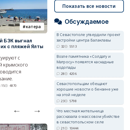
Показать все новости
Обсуждаемое
катера
электроснабжение
В Севастополе утвердили проект
застройки центра Балаклавы
й БЭК выгнал
Губернатор Севастополя
П
х с пляжей Ялты
рассказал о перспективах
к
32
5513
электроснабжения города
п
Возле памятника «Солдату и
уируют с
Матросу» появятся каскадные
Энергетики, подчеркнул он,
П
й крымского
водопады
делают практически
и
роводится
28
4206
невозможное.
ош
ание.
Севастопольцам обещают
07/08/2026 10:13
4692
:15
4870
хорошие новости о бензине уже
на этой неделе
23
5798
Что местная жительница
рассказала о массовом убийстве
в севастопольском селе
21
10444