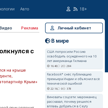
18+
нологии
Авто
Видео
Личный кабинет
Реклама
В мире
олкнулся с
США попросили Россию
освободить осуждённого на 10
лет американца Гилмана
16:40
2
284
лся на крыше
Facebook* снёс публикацию
денте,
премьера Индии и объяснил всё
Автопартнёр Крым»
технической ошибкой
22:16
0
378
Виноваты соцсети: марокканец
рассказал, почему решился
вплавь добраться в Сеуту
торой принадлежит