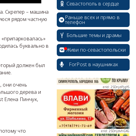
Севастополь в сердце
а. Скрепер – машина
Раньше всех и прямо в
щуюся рядом частную
телефон
Большие темы и драмы
erid: 2SDnjcrDNw6
а «припарковалась»
одилась буквально в
Живи по-севастопольски
ForPost в наушниках
который должен был
ание.
erid: 2SDnjdPjgYS
, они очень
ольшого дерева и
st Елена Пинчук,
erid: 2SDnjdvhGXG
 потому что