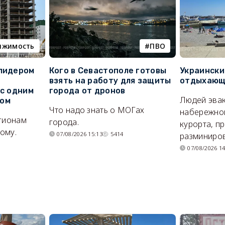
ижимость
ПВО
 лидером
Кого в Севастополе готовы
Украински
взять на работу для защиты
отдыхающи
 с одним
города от дронов
Людей эвак
сом
Что надо знать о МОГах
набережно
егионам
города.
курорта, п
ому.
07/08/2026 15:13
5414
разминиров
07/08/2026 14