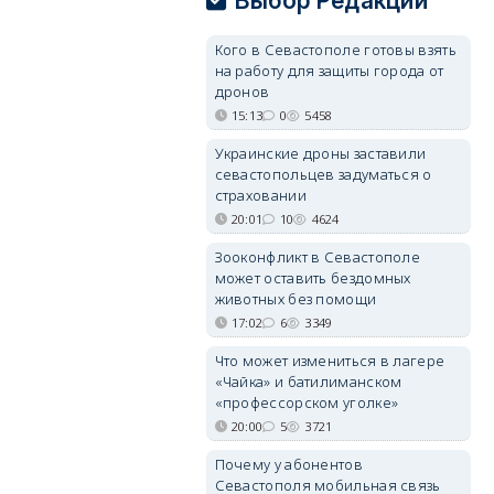
Выбор Редакции
Кого в Севастополе готовы взять
на работу для защиты города от
дронов
15:13
0
5458
Украинские дроны заставили
севастопольцев задуматься о
страховании
20:01
10
4624
Зооконфликт в Севастополе
может оставить бездомных
животных без помощи
17:02
6
3349
Что может измениться в лагере
«Чайка» и батилиманском
«профессорском уголке»
20:00
5
3721
Почему у абонентов
Севастополя мобильная связь