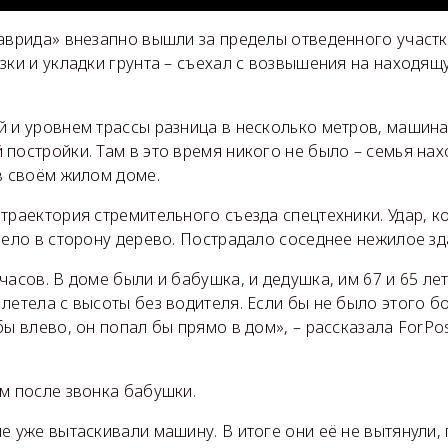
Таврида» внезапно вышли за пределы отведенного участк
зки и укладки грунта – съехал с возвышения на находя
й и уровнем трассы разница в несколько метров, машин
постройки. Там в это время никого не было – семья нах
в своём жилом доме.
траектория стремительного съезда спецтехники. Удар, 
вело в сторону дерево. Пострадало соседнее нежилое зд
часов. В доме были и бабушка, и дедушка, им 67 и 65 лет
летела с высоты без водителя. Если бы не было этого б
бы влево, он попал бы прямо в дом», – рассказала ForPo
м после звонка бабушки.
е уже вытаскивали машину. В итоге они её не вытянули,