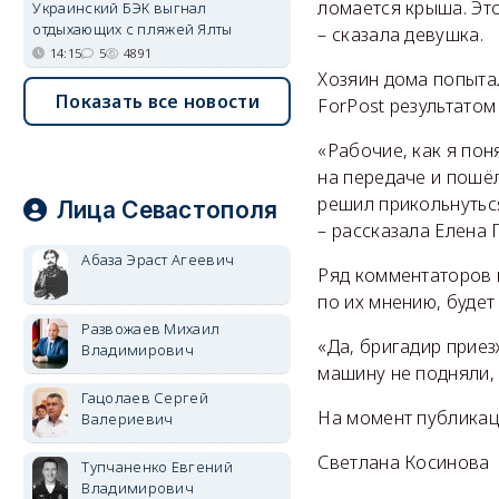
ломается крыша. Эт
Украинский БЭК выгнал
отдыхающих с пляжей Ялты
– сказала девушка.
14:15
5
4891
Хозяин дома попытал
Показать все новости
ForPost результатом
«Рабочие, как я пон
на передаче и пошёл
решил прикольнуться
Лица Севастополя
– рассказала Елена 
Абаза Эраст Агеевич
Ряд комментаторов в
по их мнению, будет
Развожаев Михаил
«Да, бригадир приез
Владимирович
машину не подняли, 
Гацолаев Сергей
На момент публикац
Валериевич
Светлана Косинова
Тупчаненко Евгений
Владимирович