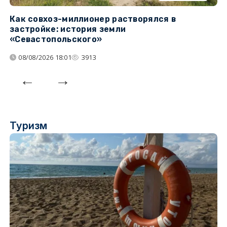
Как совхоз-миллионер растворялся в
К
застройке: история земли
н
«Севастопольского»
п
08/08/2026 18:01
3913
Туризм