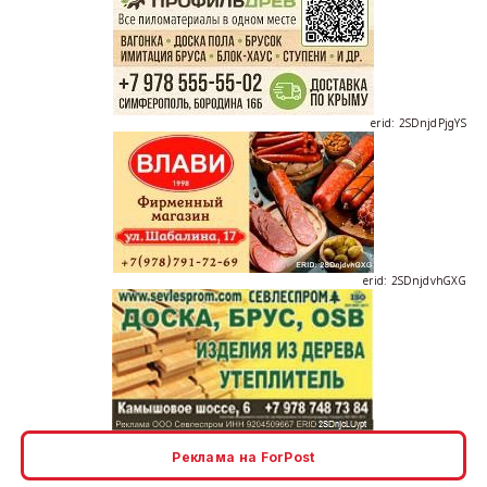
erid: 2SDnjdPjgYS
erid: 2SDnjdvhGXG
erid: 2SDnjcLUypt
Реклама на ForPost