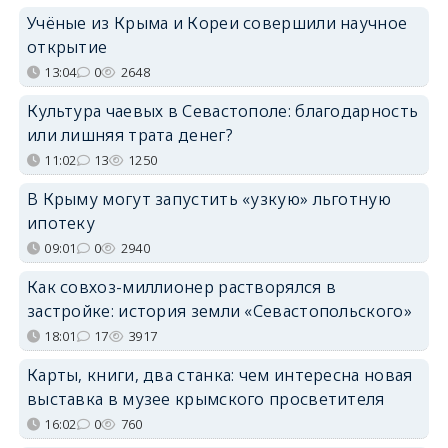
Учёные из Крыма и Кореи совершили научное
открытие
13:04
0
2648
Культура чаевых в Севастополе: благодарность
или лишняя трата денег?
11:02
13
1250
В Крыму могут запустить «узкую» льготную
ипотеку
09:01
0
2940
Как совхоз-миллионер растворялся в
застройке: история земли «Севастопольского»
18:01
17
3917
Карты, книги, два станка: чем интересна новая
выставка в музее крымского просветителя
16:02
0
760