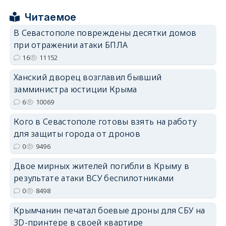
Читаемое
В Севастополе повреждены десятки домов
erid: 2SDnjcrDNw6
при отражении атаки БПЛА
16
11152
Ханский дворец возглавил бывший
замминистра юстиции Крыма
6
10069
erid: 2SDnjdPjgYS
Кого в Севастополе готовы взять на работу
для защиты города от дронов
0
9496
Двое мирных жителей погибли в Крыму в
результате атаки ВСУ беспилотниками
erid: 2SDnjdvhGXG
0
8498
Крымчанин печатал боевые дроны для СБУ на
3D-принтере в своей квартире