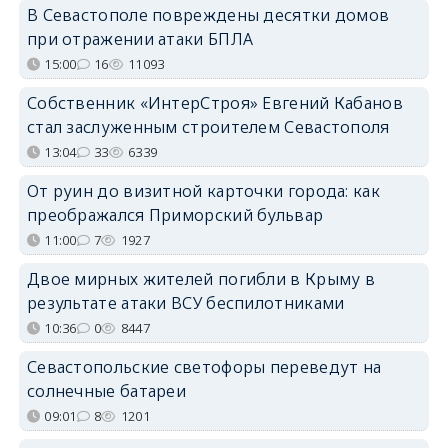
В Севастополе повреждены десятки домов
при отражении атаки БПЛА
15:00
16
11093
Собственник «ИнтерСтроя» Евгений Кабанов
стал заслуженным строителем Севастополя
13:04
33
6339
От руин до визитной карточки города: как
преображался Приморский бульвар
11:00
7
1927
Двое мирных жителей погибли в Крыму в
результате атаки ВСУ беспилотниками
10:36
0
8447
Севастопольские светофоры переведут на
солнечные батареи
09:01
8
1201