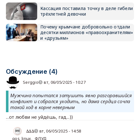
Кассация поставила точку в деле гибели
трёхлетней девочки
Почему крымчане добровольно отдали
десятки миллионов «правоохранителям»
и «друзьям»
Обсуждение (4)
Serggio
вт, 06/05/2025 - 10:27
Мужчина попытался затушить явно разгоравшийся
конфликт и собрался уходить, но дама сердца сочла
такой ход в корне неверным
...от любви не уйдёшь, гад...))
∆∆∆
вт, 06/05/2025 - 14:58
gos_linux
,
ФЛУД