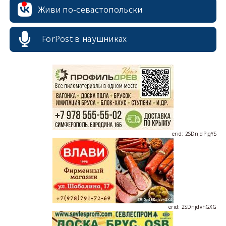
Живи по-севастопольски
ForPost в наушниках
erid: 2SDnjcrDNw6
erid: 2SDnjdPjgYS
erid: 2SDnjdvhGXG