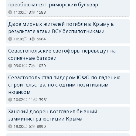
преображался Приморский бульвар
11:00
3
1583
Двое мирных жителей погибли в Крыму в
результате атаки ВСУ беспилотниками
10:36
0
5964
Севастопольские светофоры переведут на
солнечные батареи
09:01
7
1030
Севастополь стал лидером ЮФО по падению
строительства, но с одним позитивным
нюансом
20:02
11
3961
Ханский дворец возглавил бывший
замминистра юстиции Крыма
19:00
6
8990