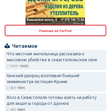
erid: 2SDnjcLUypt
Реклама на ForPost
Читаемое
Что местная жительница рассказала о
массовом убийстве в севастопольском селе
erid: 2SDnjcrDNw6
21
10650
Ханский дворец возглавил бывший
замминистра юстиции Крыма
6
9005
Кого в Севастополе готовы взять на работу
erid: 2SDnjdPjgYS
для защиты города от дронов
0
8469