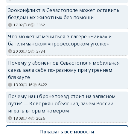
Зооконфликт в Севастополе может оставить
бездомных животных без помощи
17:02
6
3362
Что может измениться в лагере «Чайка» и
батилиманском «профессорском уголке»
20:00
5
3734
Почему у абонентов Севастополя мобильная
связь вела себя по-разному при утреннем
блэкауте
13:00
16
6422
Почему наш бронепоезд стоит на запасном
пути? — Кеворкян объяснил, зачем России
играть вторым номером
18:08
4
2626
Показать все новости