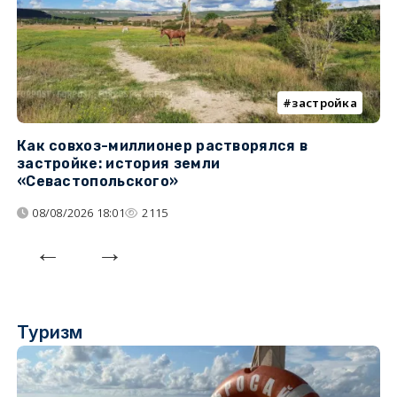
застройка
Как совхоз-миллионер растворялся в
К
застройке: история земли
н
«Севастопольского»
п
08/08/2026 18:01
2115
Туризм