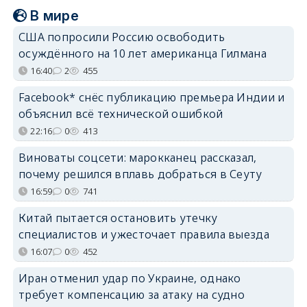
В мире
США попросили Россию освободить
осуждённого на 10 лет американца Гилмана
16:40
2
455
Facebook* снёс публикацию премьера Индии и
объяснил всё технической ошибкой
22:16
0
413
Виноваты соцсети: марокканец рассказал,
почему решился вплавь добраться в Сеуту
16:59
0
741
Китай пытается остановить утечку
специалистов и ужесточает правила выезда
16:07
0
452
Иран отменил удар по Украине, однако
требует компенсацию за атаку на судно