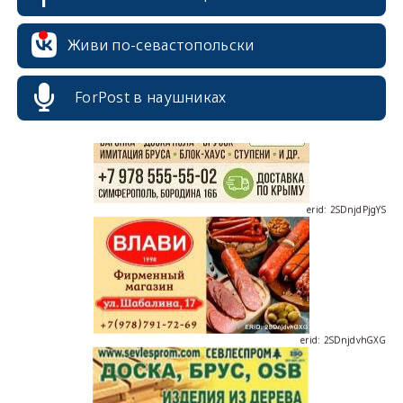
erid: 2SDnjcrDNw6
Живи по-севастопольски
ForPost в наушниках
erid: 2SDnjdPjgYS
erid: 2SDnjdvhGXG