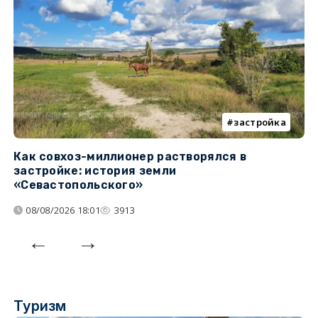
застройка
Как совхоз-миллионер растворялся в
К
застройке: история земли
н
«Севастопольского»
п
08/08/2026 18:01
3913
Туризм