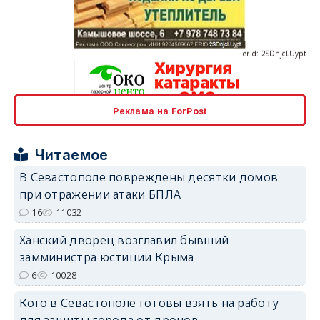
erid: 2SDnjcLUypt
Реклама на ForPost
erid: 2SDnjcrDNw6
Читаемое
В Севастополе повреждены десятки домов
при отражении атаки БПЛА
16
11032
erid: 2SDnjdPjgYS
Ханский дворец возглавил бывший
замминистра юстиции Крыма
6
10028
Кого в Севастополе готовы взять на работу
для защиты города от дронов