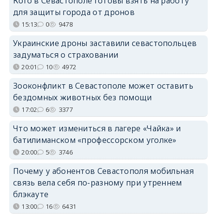
Кого в Севастополе готовы взять на работу
для защиты города от дронов
15:13
0
9478
Украинские дроны заставили севастопольцев
задуматься о страховании
20:01
10
4972
Зооконфликт в Севастополе может оставить
бездомных животных без помощи
17:02
6
3377
Что может измениться в лагере «Чайка» и
батилиманском «профессорском уголке»
20:00
5
3746
Почему у абонентов Севастополя мобильная
связь вела себя по-разному при утреннем
блэкауте
13:00
16
6431