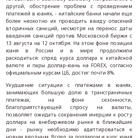
другой, обострение проблем с проведением
платежей в юанях, - китайские банки начали еще
более неохотно их проводить ввиду опасений
вторичных санкций, несмотря на перенос даты
введения санкций против Московской биржи с
13 августа на 12 октября. На этом фоне позиции
юаня в России и в мире продолжили
расходиться: спред курса доллара к китайской
валюте и пары доллар-юань на FOREX, согласно
официальным курсам ЦБ, достиг почти 8%.
Ухудшение ситуации с платежами в юанях,
занимающих большую долю в трансграничных
платежах, на фоне сезонности,
благоприятствующей спросу на валюты,
позволяет ожидать сохранения инерции к росту
доллара на внебиржевом рынке в ближайшие
дни - рынку необходимо адаптироваться к
новым вводным. Вслед за долларом и курс юаня