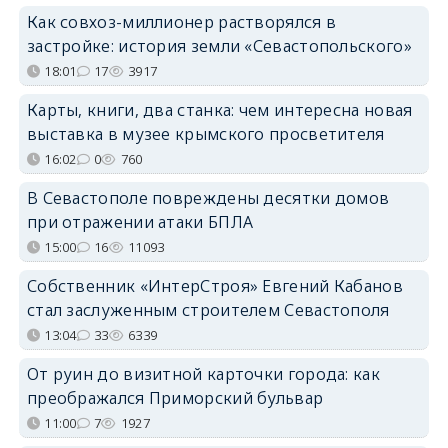
Как совхоз-миллионер растворялся в
застройке: история земли «Севастопольского»
18:01
17
3917
Карты, книги, два станка: чем интересна новая
выставка в музее крымского просветителя
16:02
0
760
В Севастополе повреждены десятки домов
при отражении атаки БПЛА
15:00
16
11093
Собственник «ИнтерСтроя» Евгений Кабанов
стал заслуженным строителем Севастополя
13:04
33
6339
От руин до визитной карточки города: как
преображался Приморский бульвар
11:00
7
1927