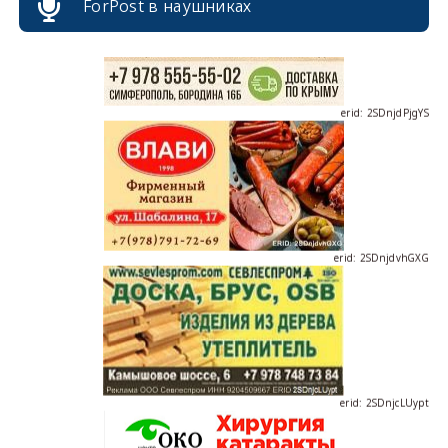
ForPost в наушниках
erid: 2SDnjdPjgYS
erid: 2SDnjdvhGXG
erid: 2SDnjcLUypt