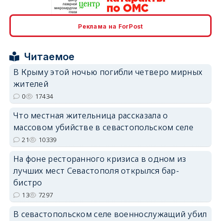
Реклама на ForPost
erid: 2SDnjcrDNw6
Читаемое
В Крыму этой ночью погибли четверо мирных
жителей
0
17434
erid: 2SDnjdPjgYS
Что местная жительница рассказала о
массовом убийстве в севастопольском селе
21
10339
На фоне ресторанного кризиса в одном из
лучших мест Севастополя открылся бар-
erid: 2SDnjdvhGXG
бистро
13
7297
В севастопольском селе военнослужащий убил