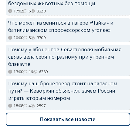
бездомных животных без помощи
17:02
6
3328
Что может измениться в лагере «Чайка» и
батилиманском «профессорском уголке»
20:00
5
3709
Почему у абонентов Севастополя мобильная
связь вела себя по-разному при утреннем
блэкауте
13:00
16
6389
Почему наш бронепоезд стоит на запасном
пути? — Кеворкян объяснил, зачем России
играть вторым номером
18:08
4
2597
Показать все новости