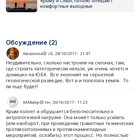
Крыму и Севастополю обещают
комфортные выходные
Обсуждение (2)
Амазонка
сб, 28/10/2017 - 21:47
Неудивительно, сколько настроили на склонах, там,
где строить категорически нельзя, уж очень хочется
домишко на ЮБК. Все экономят на серьезной
геологической разведке, Вот и и поползла земля. То
ли еще будет!
ХАМмер
пн, 30/10/2017 - 11:23
Крым ползет и обрушается безотносительно к
антропогенной нагрузке. Она может только усилить
(или наоборот, при проведении грамотных технических
противооползневых и противокамнепадных
мероприятий, ослабить) этот процесс. Но полностью