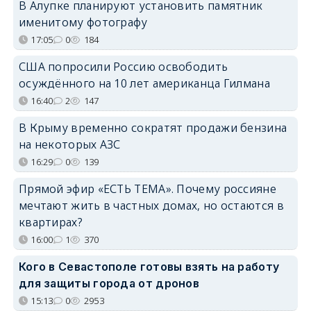
В Алупке планируют установить памятник
именитому фотографу
17:05
0
184
США попросили Россию освободить
осуждённого на 10 лет американца Гилмана
16:40
2
147
В Крыму временно сократят продажи бензина
на некоторых АЗС
16:29
0
139
Прямой эфир «ЕСТЬ ТЕМА». Почему россияне
мечтают жить в частных домах, но остаются в
квартирах?
16:00
1
370
Кого в Севастополе готовы взять на работу
для защиты города от дронов
15:13
0
2953