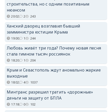
строительства, но с одним позитивным
нюансом
20:02
2
243
Ханский дворец возглавил бывший
замминистра юстиции Крыма
19:00
1
244
Любовь живёт три года? Почему новая песня
стала гимном тысяч россиянок
18:20
1
204
Крым и Севастополь ждут аномально жаркие
выходные
18:02
4
1037
Минтранс разрешил тратить «дорожные»
деньги на защиту от БПЛА
17:18
0
102