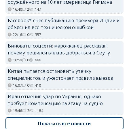
осуждённого на 10 лет американца Гилмана
16:40
2
147
Facebook* снёс публикацию премьера Индии и
объяснил всё технической ошибкой
22:16
0
357
Виноваты соцсети: марокканец рассказал,
почему решился вплавь добраться в Сеуту
16:59
0
666
Китай пытается остановить утечку
специалистов и ужесточает правила выезда
16:07
0
410
Иран отменил удар по Украине, однако
требует компенсацию за атаку на судно
15:46
3
1184
Показать все новости