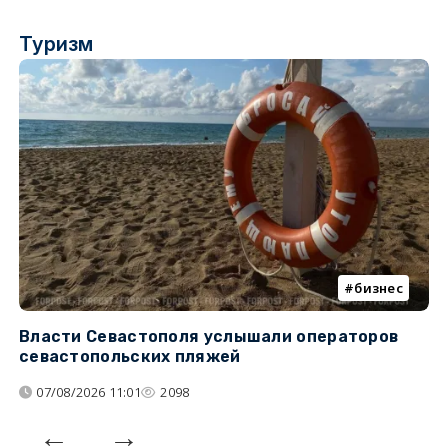
Туризм
бизнес
Власти Севастополя услышали операторов
П
севастопольских пляжей
о
07/08/2026 11:01
2098