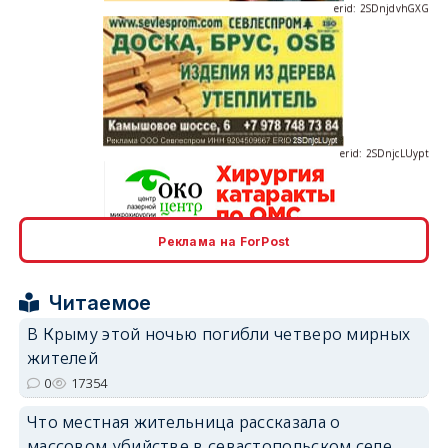
erid: 2SDnjcLUypt
Реклама на ForPost
erid: 2SDnjcrDNw6
Читаемое
В Крыму этой ночью погибли четверо мирных
жителей
0
17354
erid: 2SDnjdPjgYS
Что местная жительница рассказала о
массовом убийстве в севастопольском селе