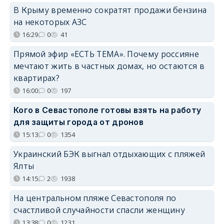
В Крыму временно сократят продажи бензина
на некоторых АЗС
16:29
0
41
Прямой эфир «ЕСТЬ ТЕМА». Почему россияне
мечтают жить в частных домах, но остаются в
квартирах?
16:00
0
197
Кого в Севастополе готовы взять на работу
для защиты города от дронов
15:13
0
1354
Украинский БЭК выгнал отдыхающих с пляжей
Ялты
14:15
2
1938
На центральном пляже Севастополя по
счастливой случайности спасли женщину
13:38
0
1231