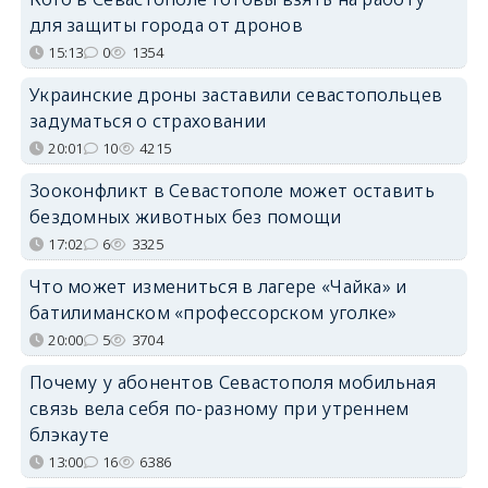
для защиты города от дронов
15:13
0
1354
Украинские дроны заставили севастопольцев
задуматься о страховании
20:01
10
4215
Зооконфликт в Севастополе может оставить
бездомных животных без помощи
17:02
6
3325
Что может измениться в лагере «Чайка» и
батилиманском «профессорском уголке»
20:00
5
3704
Почему у абонентов Севастополя мобильная
связь вела себя по-разному при утреннем
блэкауте
13:00
16
6386