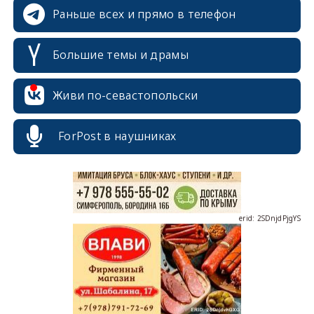
Раньше всех и прямо в телефон
Большие темы и драмы
erid: 2SDnjcrDNw6
Живи по-севастопольски
ForPost в наушниках
erid: 2SDnjdPjgYS
erid: 2SDnjdvhGXG