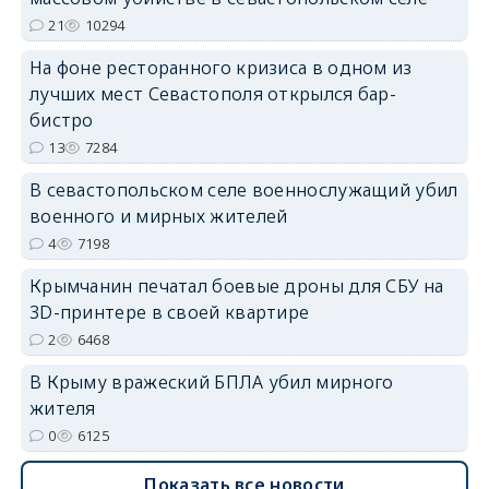
21
10294
На фоне ресторанного кризиса в одном из
лучших мест Севастополя открылся бар-
erid: 2SDnjdvhGXG
бистро
13
7284
В севастопольском селе военнослужащий убил
военного и мирных жителей
4
7198
Крымчанин печатал боевые дроны для СБУ на
3D-принтере в своей квартире
2
6468
В Крыму вражеский БПЛА убил мирного
жителя
0
6125
Показать все новости