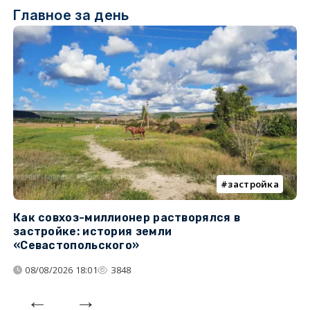
Главное за день
застройка
Как совхоз-миллионер растворялся в
К
застройке: история земли
н
«Севастопольского»
п
08/08/2026 18:01
3848