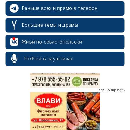
Раньше всех и прямо в телефон
Большие темы и драмы
erid: 2SDnjcrDNw6
Живи по-севастопольски
ForPost в наушниках
erid: 2SDnjdPjgYS
erid: 2SDnjdvhGXG