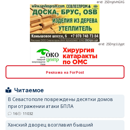
erid: 2SDnjcLUypt
Реклама на ForPost
erid: 2SDnjcrDNw6
Читаемое
В Севастополе повреждены десятки домов
при отражении атаки БПЛА
16
11032
erid: 2SDnjdPjgYS
Ханский дворец возглавил бывший