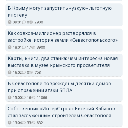
В Крыму могут запустить «узкую» льготную
ипотеку
09:01
0
2900
Как совхоз-миллионер растворялся в
застройке: история земли «Севастопольского»
18:01
17
3900
Карты, книги, два станка: чем интересна новая
выставка в музее крымского просветителя
16:02
0
758
В Севастополе повреждены десятки домов
при отражении атаки БПЛА
15:00
16
11066
Собственник «ИнтерСтроя» Евгений Кабанов
стал заслуженным строителем Севастополя
13:04
33
6321