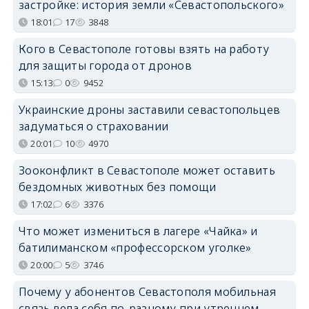
застройке: история земли «Севастопольского»
18:01
17
3848
Кого в Севастополе готовы взять на работу
для защиты города от дронов
15:13
0
9452
Украинские дроны заставили севастопольцев
задуматься о страховании
20:01
10
4970
Зооконфликт в Севастополе может оставить
бездомных животных без помощи
17:02
6
3376
Что может измениться в лагере «Чайка» и
батилиманском «профессорском уголке»
20:00
5
3746
Почему у абонентов Севастополя мобильная
связь вела себя по-разному при утреннем