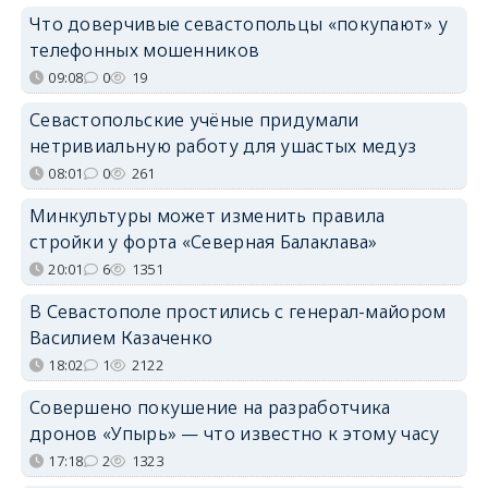
Что доверчивые севастопольцы «покупают» у
телефонных мошенников
09:08
0
19
Севастопольские учёные придумали
нетривиальную работу для ушастых медуз
08:01
0
261
Минкультуры может изменить правила
стройки у форта «Северная Балаклава»
20:01
6
1351
В Севастополе простились с генерал-майором
Василием Казаченко
18:02
1
2122
Совершено покушение на разработчика
дронов «Упырь» — что известно к этому часу
17:18
2
1323