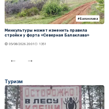
Балаклава
Минкультуры может изменить правила
С
стройки у форта «Северная Балаклава»
д
05/08/2026 20:01
1351
Туризм