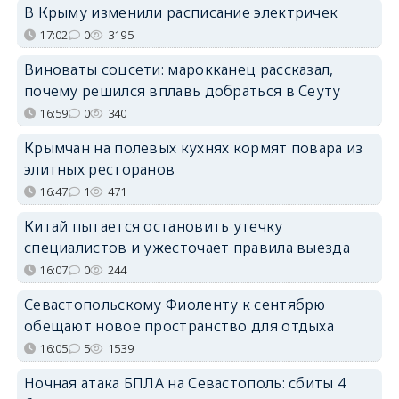
В Крыму изменили расписание электричек
17:02
0
3195
Виноваты соцсети: марокканец рассказал,
почему решился вплавь добраться в Сеуту
16:59
0
340
Крымчан на полевых кухнях кормят повара из
элитных ресторанов
16:47
1
471
Китай пытается остановить утечку
специалистов и ужесточает правила выезда
16:07
0
244
Севастопольскому Фиоленту к сентябрю
обещают новое пространство для отдыха
16:05
5
1539
Ночная атака БПЛА на Севастополь: сбиты 4