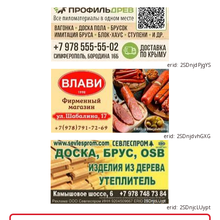
erid: 2SDnjdPjgYS
erid: 2SDnjdvhGXG
erid: 2SDnjcLUypt