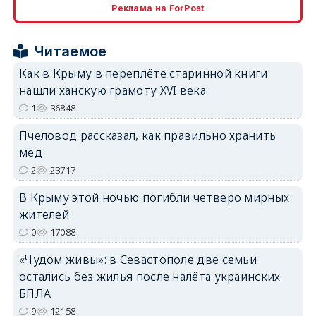
Реклама на ForPost
erid: 2SDnjcrDNw6
Читаемое
Как в Крыму в переплёте старинной книги
нашли ханскую грамоту XVI века
1
36848
erid: 2SDnjdPjgYS
Пчеловод рассказал, как правильно хранить
мёд
2
23717
В Крыму этой ночью погибли четверо мирных
жителей
erid: 2SDnjdvhGXG
0
17088
«Чудом живы»: в Севастополе две семьи
остались без жилья после налёта украинских
БПЛА
9
12158