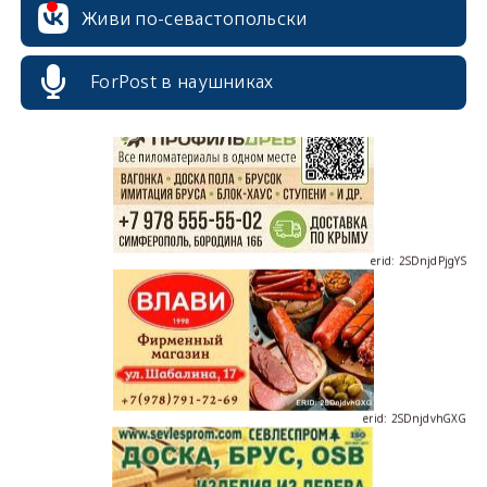
Живи по-севастопольски
erid: 2SDnjcrDNw6
ForPost в наушниках
erid: 2SDnjdPjgYS
erid: 2SDnjdvhGXG