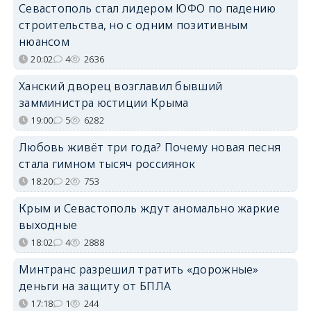
Севастополь стал лидером ЮФО по падению
строительства, но с одним позитивным
нюансом
20:02
4
2636
Ханский дворец возглавил бывший
замминистра юстиции Крыма
19:00
5
6282
Любовь живёт три года? Почему новая песня
стала гимном тысяч россиянок
18:20
2
753
Крым и Севастополь ждут аномально жаркие
выходные
18:02
4
2888
Минтранс разрешил тратить «дорожные»
деньги на защиту от БПЛА
17:18
1
244