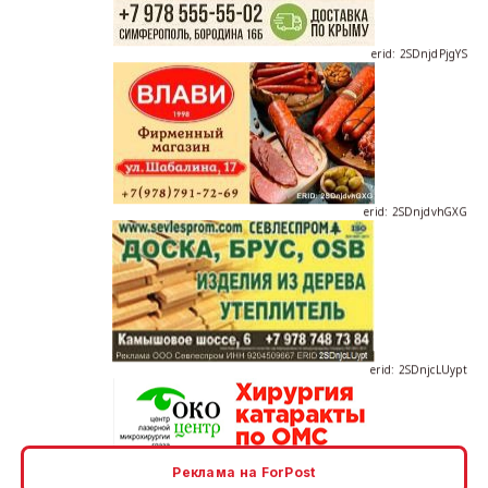
erid: 2SDnjdPjgYS
erid: 2SDnjdvhGXG
erid: 2SDnjcLUypt
Реклама на ForPost
erid: 2SDnjcrDNw6