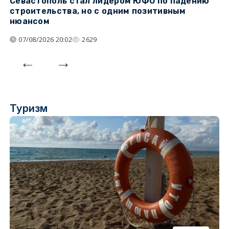
Севастополь стал лидером ЮФО по падению
К
строительства, но с одним позитивным
д
нюансом
07/08/2026 20:02
2629
Туризм