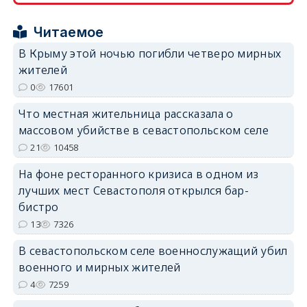
Читаемое
В Крыму этой ночью погибли четверо мирных
жителей
0
17601
erid: 2SDnjdPjgYS
Что местная жительница рассказала о
массовом убийстве в севастопольском селе
21
10458
На фоне ресторанного кризиса в одном из
лучших мест Севастополя открылся бар-
erid: 2SDnjdvhGXG
бистро
13
7326
В севастопольском селе военнослужащий убил
военного и мирных жителей
4
7259