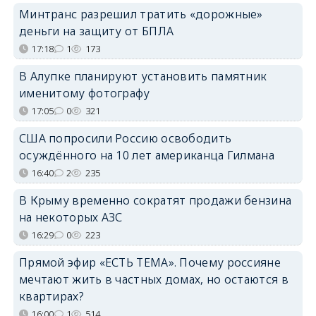
Минтранс разрешил тратить «дорожные»
деньги на защиту от БПЛА
17:18
1
173
В Алупке планируют установить памятник
именитому фотографу
17:05
0
321
США попросили Россию освободить
осуждённого на 10 лет американца Гилмана
16:40
2
235
В Крыму временно сократят продажи бензина
на некоторых АЗС
16:29
0
223
Прямой эфир «ЕСТЬ ТЕМА». Почему россияне
мечтают жить в частных домах, но остаются в
квартирах?
16:00
1
514