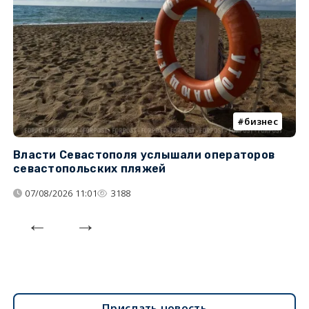
бизнес
Власти Севастополя услышали операторов
П
севастопольских пляжей
о
07/08/2026 11:01
3188
Прислать новость