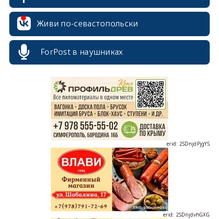
Живи по-севастопольски
ForPost в наушниках
erid: 2SDnjcrDNw6
erid: 2SDnjdPjgYS
erid: 2SDnjdvhGXG