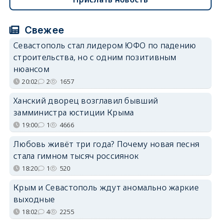
Свежее
Севастополь стал лидером ЮФО по падению
строительства, но с одним позитивным
нюансом
20:02
2
1657
Ханский дворец возглавил бывший
замминистра юстиции Крыма
19:00
1
4666
Любовь живёт три года? Почему новая песня
стала гимном тысяч россиянок
18:20
1
520
Крым и Севастополь ждут аномально жаркие
выходные
18:02
4
2255