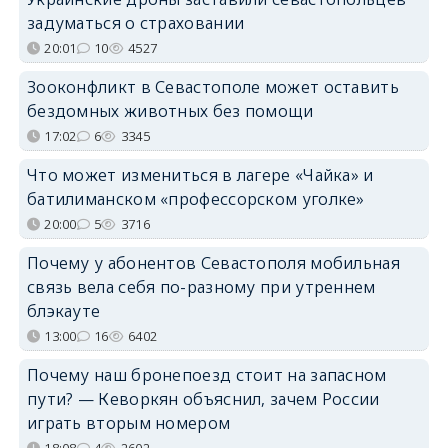
задуматься о страховании
20:01
10
4527
Зооконфликт в Севастополе может оставить
бездомных животных без помощи
17:02
6
3345
Что может измениться в лагере «Чайка» и
батилиманском «профессорском уголке»
20:00
5
3716
Почему у абонентов Севастополя мобильная
связь вела себя по-разному при утреннем
блэкауте
13:00
16
6402
Почему наш бронепоезд стоит на запасном
пути? — Кеворкян объяснил, зачем России
играть вторым номером
18:08
4
2602