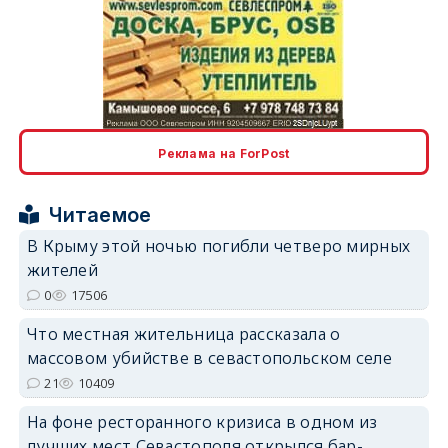
erid: 2SDnjcLUypt
Реклама на ForPost
Читаемое
В Крыму этой ночью погибли четверо мирных
жителей
erid: 2SDnjcrDNw6
0
17506
Что местная жительница рассказала о
массовом убийстве в севастопольском селе
21
10409
На фоне ресторанного кризиса в одном из
erid: 2SDnjdPjgYS
лучших мест Севастополя открылся бар-