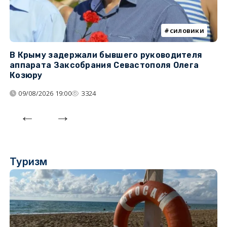
силовики
В Крыму задержали бывшего руководителя
К
аппарата Заксобрания Севастополя Олега
з
Козюру
«
09/08/2026 19:00
3324
Туризм