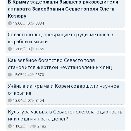
В Крыму задержали бывшего руководителя
аппарата Заксобрания Севастополя Олега
Козюру
19:00
0
3334
Севастополец превращает груды металла в
корабли и маяки
17:06
3
1155
Как зелёное богатство Севастополя
становится жертвой неустановленных лиц
15:05
4
2670
Учёные из Крыма и Кореи совершили научное
открытие
13:04
0
8454
Культура чаевых в Севастополе: благодарность
или лишняя трата денег?
11:02
17
2183