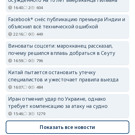
16:40
2
604
Facebook* снёс публикацию премьера Индии и
объяснил всё технической ошибкой
22:16
0
449
Виноваты соцсети: марокканец рассказал,
почему решился вплавь добраться в Сеуту
16:59
0
796
Китай пытается остановить утечку
специалистов и ужесточает правила выезда
16:07
0
484
Иран отменил удар по Украине, однако
требует компенсацию за атаку на судно
15:46
3
1279
Показать все новости