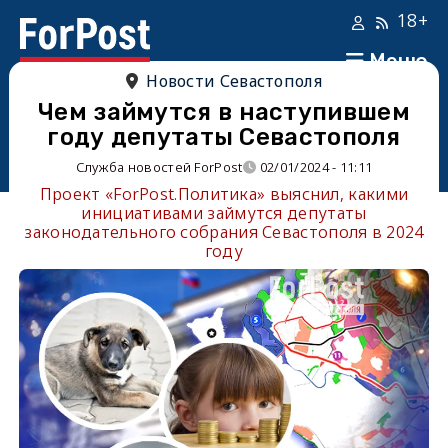
18+
Меню
Новости Севастополя
Чем займутся в наступившем
году депутаты Севастополя
Служба новостей ForPost
02/01/2024 - 11:11
Проект «ForPost.Политика» выяснил, какими
инициативами займутся депутаты
законодательного собрания Севастополя в 2024
году