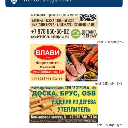
erid: 2SDnjdPjgYS
erid: 2SDnjdvhGXG
erid: 2SDnjcLUypt