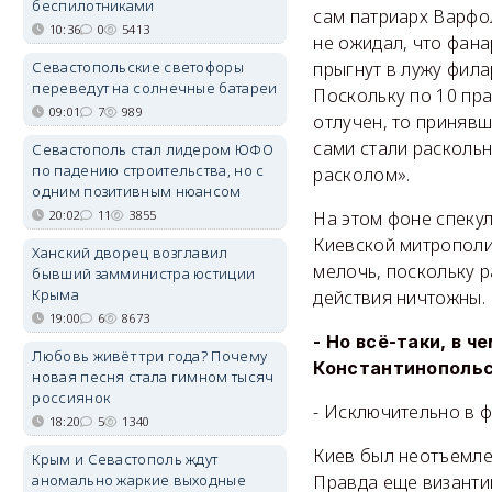
беспилотниками
сам патриарх Варфо
10:36
0
5413
не ожидал, что фана
Севастопольские светофоры
прыгнут в лужу фила
переведут на солнечные батареи
Поскольку по 10 пр
09:01
7
989
отлучен, то приняв
сами стали раскольн
Севастополь стал лидером ЮФО
по падению строительства, но с
расколом».
одним позитивным нюансом
20:02
11
3855
На этом фоне спеку
Киевской митрополи
Ханский дворец возглавил
мелочь, поскольку р
бывший замминистра юстиции
Крыма
действия ничтожны.
19:00
6
8673
- Но всё-таки, в 
Любовь живёт три года? Почему
Константинопольс
новая песня стала гимном тысяч
россиянок
- Исключительно в 
18:20
5
1340
Киев был неотъемле
Крым и Севастополь ждут
аномально жаркие выходные
Правда еще византий