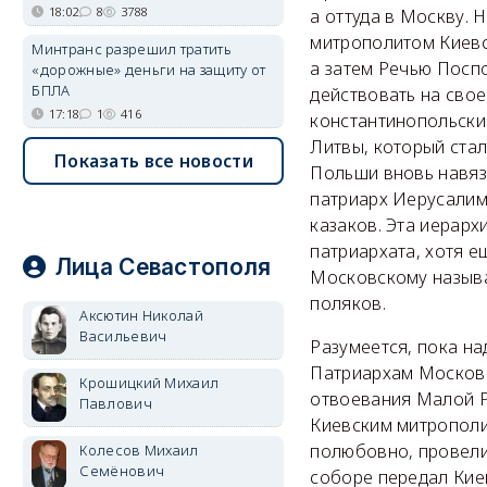
18:02
8
3788
а оттуда в Москву. 
митрополитом Киевск
Минтранс разрешил тратить
а затем Речью Посп
«дорожные» деньги на защиту от
БПЛА
действовать на свое
17:18
1
416
константинопольский
Литвы, который стал
Показать все новости
Польши вновь навяз
патриарх Иерусалим
казаков. Эта иерарх
патриархата, хотя 
Лица Севастополя
Московскому называ
поляков.
Аксютин Николай
Васильевич
Разумеется, пока н
Патриархам Московс
Крошицкий Михаил
отвоевания Малой Р
Павлович
Киевским митрополи
полюбовно, провели
Колесов Михаил
Семёнович
соборе передал Кие