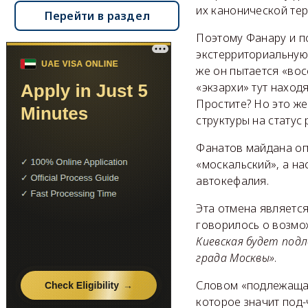
их канонической тер
Перейти в раздел
Поэтому Фанару и п
экстерриториальную 
же он пытается «во
«экзархи» тут наход
Простите? Но это же
структуры на статус
Фанатов майдана опя
«москальский», а на
автокефалия.
Эта отмена является
говорилось о возмож
Киевская будет под
града Москвы»
.
Словом «подлежащая
которое значит под-