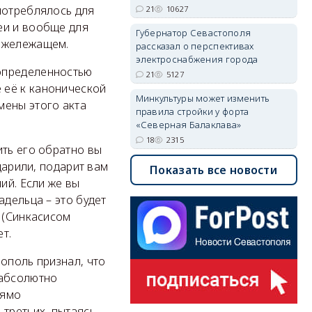
потреблялось для
21
10627
еи и вообще для
Губернатор Севастополя
нижележащем.
рассказал о перспективах
электроснабжения города
определенностью
21
5127
 её к канонической
Минкультуры может изменить
мены этого акта
правила стройки у форта
«Северная Балаклава»
18
2315
ить его обратно вы
дарили, подарит вам
Показать все новости
ий. Если же вы
адельца – это будет
 (Синкасисом
т.
ополь признал, что
 абсолютно
рямо
-третьих, пытаясь