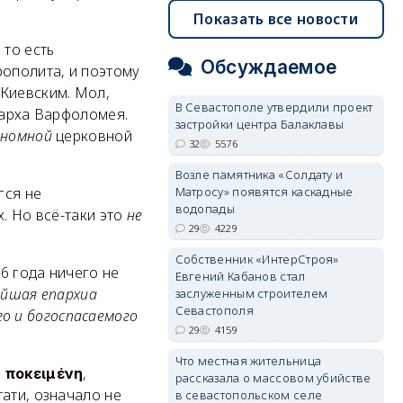
Показать все новости
то есть
Обсуждаемое
рополита, и поэтому
 Киевским. Мол,
В Севастополе утвердили проект
иарха Варфоломея.
застройки центра Балаклавы
номной
церковной
32
5576
Возле памятника «Солдату и
Матросу» появятся каскадные
гся не
водопады
. Но всё-таки это
не
29
4229
Собственник «ИнтерСтроя»
6 года ничего не
Евгений Кабанов стал
ейшая епархиа
заслуженным строителем
Севастополя
о и богоспасаемого
29
4159
Что местная жительница
:
,
ὑποκειμένη
рассказала о массовом убийстве
ати, означало не
в севастопольском селе