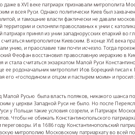
Но даже в XVI веке патриарх признавали митрополита Мо
им и всея Руси. Однако политически Киев был захвачен 
олитой, и тамошние власти фактически не давали моско
й территории и склоняли православных к унии с католика
 патриарх принял из унии западнорусских епархий во г
 считаться митрополитом Киевским. В конце XVI века п
али унию, и праославие там почти исчезло. Тогда прое
ский Феофан восстановил православную иерархию в Ки
ия и стала считаться экзархатом Малой Руси Константин
еще ее родоначальник митрополит Иов Борецкий писал к
я его «господином и отцом и пастырем моим» и просил 
ад Малой Русью была власть поляков, никакого шанса п
ким у церкви Западной Руси не было. Но после Переясл
уси у Польши такие условия созрели, и Патриарх Моско
тов. Чтобы не обижать Константинопольского патриарха
 переговоры. И в 1686 году Константинопольский патри
вскую митрополию Московскому патриархату во всей по