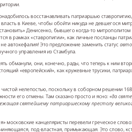
ритории.
онадобилось восстанавливать патриаршью ставропигию, 
власть в Киеве, чтобы обойти никуда не девшегося мит
сстановить» Денисенко, бывшего когда-то митрополитом
ятся в рамках «ставропигии», как личные посланцы патр
 не автокефалия! Это предложение заменить статус
авто
 ручного управления из Стамбула.
ть обманули, они, конечно, рады, что теперь к ним втор
стоящий «европейский», как кружевные трусики, патриарх
 чистой нелепостью, поскольку в соборном решении 168
ности его отмены. Там сказано просто и ясно:
«да свят
лежащая святейшему патриаршескому престолу великог
» московские канцеляристы перевели греческое слово
чиняющаяся, под-властная, примыкающая. Это слово, кст