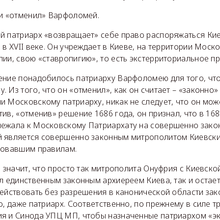
 и «отменил» Варфоломей.
й патриарх «возвращает» себе право распоряжаться Ки
 в XVII веке. Он учреждает в Киеве, на территории Моск
ии, свою «ставропигию», то есть экстерриториальное пр
ение понадобилось патриарху Варфоломею для того, чт
 Из того, что он «отменил», как он считает – «законно»
 Московскому патриарху, никак не следует, что он мож
ив, «отменив» решение 1686 года, он признал, что в 168
ежала к Московскому Патриархату на совершенно закон
 является совершенно законным митрополитом Киевским
вовавшим правилам.
, значит, что просто так митрополита Онуфрия с Киевско
л единственным законным архиереем Киева, так и остает
действовать без разрешения в канонической области за
о, даже патриарх. Соответственно, по прежнему в силе 
я и Синода УПЦ МП, чтобы назначенные патриархом «эк