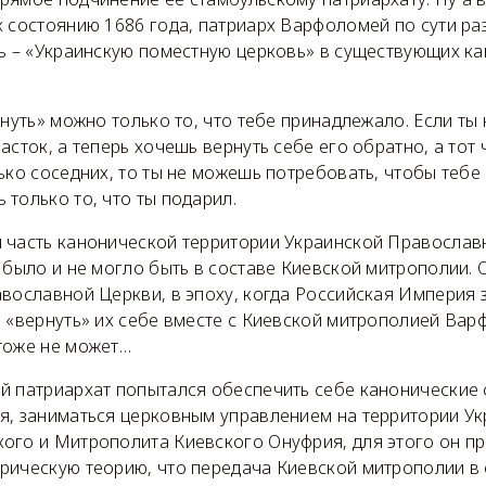
 состоянию 1686 года, патриарх Варфоломей по сути раз
ть – «Украинскую поместную церковь» в существующих к
рнуть» можно только то, что тебе принадлежало. Если ты
асток, а теперь хочешь вернуть себе его обратно, а тот
ько соседних, то ты не можешь потребовать, чтобы тебе 
только то, что ты подарил.
 часть канонической территории Украинской Православн
 было и не могло быть в составе Киевской митрополии. 
вославной Церкви, в эпоху, когда Российская Империя 
ь «вернуть» их себе вместе с Киевской митрополией Вар
тоже не может…
й патриархат попытался обеспечить себе канонические 
я, заниматься церковным управлением на территории Ук
ого и Митрополита Киевского Онуфрия, для этого он п
рическую теорию, что передача Киевской митрополии в