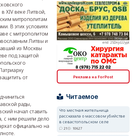
сковского
в XIV веке Литвой,
вским митрополитам
ми. В этих условиях
erid: 2SDnjcLUypt
лаве с митрополитом
равославным Литвы и
зжавший из Москвы
еве под защитой
опольского
 Патриарху
erid: 2SDnjcrDNw6
защитить от
Реклама на ForPost
Читаемое
одчиниться
авской рады,
Что местная жительница
вский начал ставить
рассказала о массовом убийстве
, с ним решили дело
erid: 2SDnjdPjgYS
в севастопольском селе
архат официально на
21
10627
лноте.