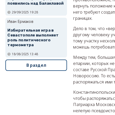
появились над Балаклавой
вернуть положение к
него требуют созда
29/09/2025 19:28
границах.
Иван Ермаков
Дело в том, что «ве
Избирательная игра в
другому человеку уч
Севастополе выполняет
роль политического
тому участку нескол
термометра
можешь потребовать 
18/08/2025 13:48
Между тем, большая
епархии, которых не
В раздел
составе Русской Пра
Новороссию. То ест
распоряжаться ими 
Константинопольски
чтобы распоряжатьс
Патриарха Московск
нелепую псевдоисто