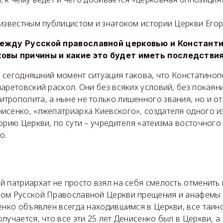
 известным публицистом и знатоком истории Церкви Ег
между Русской православной церковью и Констант
овы причины и какие это будет иметь последствия
на сегодняшний момент ситуация такова, что Констатино
аретовский раскол. Они без всяких условий, без покаяни
трополита, а ныне не только лишенного звания, но и о
исенко, «лжепатриарха Киевского», создателя одного и
орию Церкви, по сути – учредителя «атеизма восточного
о.
й патриархат не просто взял на себя смелость отменить
ом Русской Православной Церкви прещения и анафемы (
енко объявлен всегда находившимся в Церкви, все таин
лучается, что все эти 25 лет Денисенко был в Церкви, а 