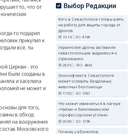
Выбор Редакции
рушает то, что от
анонических
Кого в Севастополе готовы взять
на работу для защиты города от
дронов
 когда-то подарил
15:13
0
8168
 человек прикупил к
отдали всё, ты
Украинские дроны заставили
севастопольцев задуматься о
страховании
20:01
10
4854
ой Церкви - это
Они были созданы в
Зооконфликт в Севастополе
заняла и заселила
может оставить бездомных
животных без помощи
фоломей не может и
17:02
6
3361
Что может измениться в лагере
основы для того,
«Чайка» и батилиманском
раины в обход
«профессорском уголке»
ринял на вооружение
20:00
5
3730
 состав Московского
Почему у абонентов