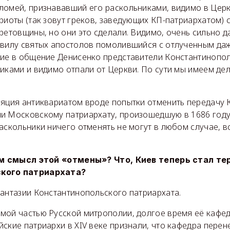
ломей, признававший его раскольниками, видимо в Церк
риоты (так зовут греков, заведующих КП-патриархатом) 
ретовщины, но они это сделали. Видимо, очень сильно д
авилу святых апостолов помолившийся с отлученным даж
шие в общение Денисенко представители Константинопол
иками и видимо отпали от Церкви. По сути мы имеем де
ляция антиквариатом вроде попытки отменить передачу
и Московскому патриархату, произошедшую в 1686 году
аскольники ничего отменять не могут в любом случае, в
чем смысл этой «отмены»? Что, Киев теперь стал т
кого патриархата?
фантазии Константинопольского патриархата.
мой частью Русской митрополии, долгое время её кафе
ские патриархи в XIV веке признали, что кафедра перен