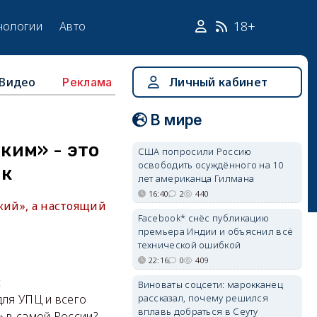
18+
нологии
Авто
Видео
Личный кабинет
Реклама
В мире
ким» - это
США попросили Россию
освободить осуждённого на 10
ик
лет американца Гилмана
16:40
2
440
кий», а настоящий
Facebook* снёс публикацию
премьера Индии и объяснил всё
технической ошибкой
22:16
0
409
с
Виноваты соцсети: марокканец
рассказал, почему решился
для УПЦ и всего
вплавь добраться в Сеуту
» в самой России?