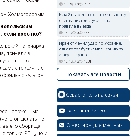
16:59
0
727
ором Холмогоровым.
Китай пытается остановить утечку
специалистов и ужесточает
правила выезда
инопольским
16:07
0
448
, если коротко?
Иран отменил удар по Украине,
польский патриархат
однако требует компенсацию за
я, приняли в
атаку на судно
тлученного от
15:46
3
1231
з самых токсичных
Показать все новости
 обряда» с культом
Севастополь на связи
Все наши Видео
 все наложенные
чего он делать не
О местном для местных
ства его сборища
не только РПЦ, но и