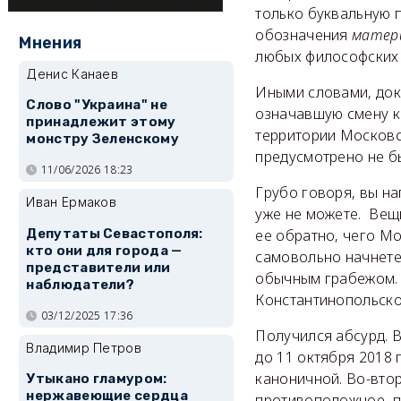
только буквальную 
обозначения
матер
Мнения
любых философских 
Денис Канаев
Иными словами, док
Слово "Украина" не
означавшую смену к
принадлежит этому
территории Московс
монстру Зеленскому
предусмотрено не б
11/06/2026 18:23
Грубо говоря, вы на
Иван Ермаков
уже не можете. Вещь
Депутаты Севастополя:
ее обратно, чего Мо
кто они для города —
самовольно начнете 
представители или
обычным грабежом. С
наблюдатели?
Константинопольског
03/12/2025 17:36
Получился абсурд. В
Владимир Петров
до 11 октября 2018
каноничной. Во-втор
Утыкано гламуром:
нержавеющие сердца
противоположное, пр