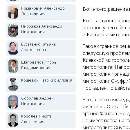
Романович Александр
Вот это-то решение
Леонидович
Константинопольски
Пирожков Александр
которое у него было
Николаевич
и Киевской митропол
Вусатенко Татьяна
Такое странное реш
Анатольевна
следующую проблему.
Киевской митрополии
Шаповалов Игорь
митрополита. Напрот
Владимирович
митрополия принадл
Кошевой Петр Кириллович
митрополит Онуфрий
поставлен по дейст
Соболев Андрей
Это, в свою очередь
Николаевич
сместишь. Он как бы
зрения Фанара. Но 
Королев Никита
не имеет права никт
Алексеевич
митрополита Онуфри