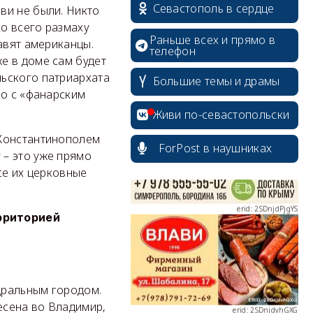
Севастополь в сердце
ви не были. Никто
со всего размаху
Раньше всех и прямо в
авят американцы.
телефон
е в доме сам будет
ьского патриархата
Большие темы и драмы
erid: 2SDnjcrDNw6
ло с «фанарским
Живи по-севастопольски
 Константинополем
ForPost в наушниках
 – это уже прямо
се их церковные
erid: 2SDnjdPjgYS
ерриторией
erid: 2SDnjdvhGXG
дральным городом.
есена во Владимир,