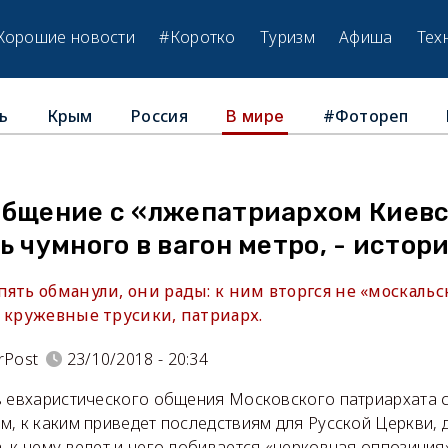
Хорошие новости
#Коротко
Туризм
Афиша
Тех
ь
Крым
Россия
#Фотореп
В мире
общение с «лжепатриархом Киевс
ь чумного в вагон метро, - истор
ять обманули, они рады: к ним вторгся не «москальс
к кружевные трусики, патриарх.
rPost
23/10/2018 - 20:34
в евхаристического общения Московского патриархата 
, к каким приведет последствиям для Русской Церкви, 
 к чему ведет и чего добивается «церковная оппозиция