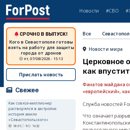
Новости
#СВО
#
Все
Севастопол
СРОЧНО В ВЫПУСК!
Кого в Севастополе готовы
взять на работу для защиты
Новости мира
города от дронов
пт, 07/08/2026 - 15:13
Церковное 
как впустит
Прислать новость
Фанатов майдана оп
Свежее
«европейский», ка
Как совхоз-миллионер
Служба новостей Fo
растворялся в застройке:
история земли
Что означает разры
«Севастопольского»
Константинопольским
18:01
9
1632
православного мира,