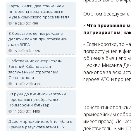
Карты, книги, два станка: чем
интересна новая выставка в
Об этом беседуем с
музее крымского просветителя
16:02
0
400
- Что произошло 
патриархатом, как
В Севастополе повреждены
десятки домов при отражении
- Если коротко, то 
атаки БПЛА
попросту ушел в фил
15:00
8
6326
общение бывшего ми
Собственник «ИнтерСтроя»
Церкви Михаила Ден
Евгений Кабанов стал
расколов за всю ист
заслуженным строителем
Севастополя
героев АТО и прочег
13:04
29
4180
От руин до визитной карточки
города: как преображался
Приморский бульвар
Константинопольски
11:00
3
1485
архиерейским собор
имеет права). Денис
Двое мирных жителей погибли в
Крыму в результате атаки ВСУ
действительными. По