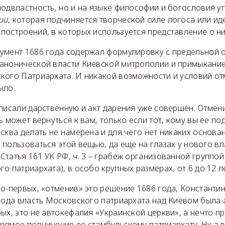
подвластность, но и на языке философии и богословия у
ии
, которая подчиняется творческой силе логоса или ид
построений, в которых используется представление о 
умент 1686 года содержал формулировку с предельной 
анонической власти Киевской митрополии и примыкание
кого Патриархата. И никакой возможности и условий от
ыло.
писали дарственную и акт дарения уже совершён. Отмен
 может вернуться к вам, только если тот, кому вы ее по
сква делать не намерена и для чего нет никаких основан
пользоваться этой вещью, да еще на глазах у нового вл
татья 161 УК РФ, ч. 3 – грабеж организованной группой
о патриархата), в особо крупных размерах, от 6 до 12 ле
о-первых, «отменив» это решение 1686 года, Константин
 года власть Московского патриархата над Киевом была
ых, это не автокефалия «Украинской церкви», а нечто п
ямое подчинение её стамбульскому патриархату. Ну а в