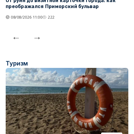
От руин до визитной карточки города: как
С
преображался Приморский бульвар
с
08/08/2026 11:00
222
Туризм