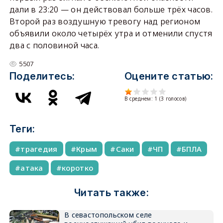
дали в 23:20 — он действовал больше трёх часов.
Второй раз воздушную тревогу над регионом
объявили около четырёх утра и отменили спустя
два с половиной часа.
5507
Поделитесь:
Оцените статью:
В среднем:
1
(
3
голосов)
Теги:
трагедия
Крым
Саки
ЧП
БПЛА
атака
коротко
Читать также:
В севастопольском селе