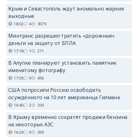
Крым и Севастополь ждут аномально жаркие
выходные
18:02
4
3079
Минтранс разрешил тратить «дорожные»
деньги на защиту от БПЛА
17:18
1
271
В Алупке планируют установить памятник
именитому фотографу
17:05
0
456
США попросили Россию освободить
осуждённого на 10 лет американца Гилмана
16:40
2
333
В Крыму временно сократят продажи бензина
на некоторых АЗС
16:29
0
359