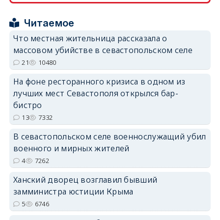
Читаемое
erid: 2SDnjcrDNw6
Что местная жительница рассказала о
массовом убийстве в севастопольском селе
21
10480
На фоне ресторанного кризиса в одном из
лучших мест Севастополя открылся бар-
erid: 2SDnjdPjgYS
бистро
13
7332
В севастопольском селе военнослужащий убил
военного и мирных жителей
4
7262
erid: 2SDnjdvhGXG
Ханский дворец возглавил бывший
замминистра юстиции Крыма
5
6746