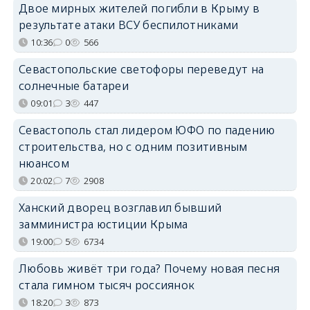
Двое мирных жителей погибли в Крыму в
результате атаки ВСУ беспилотниками
10:36
0
566
Севастопольские светофоры переведут на
солнечные батареи
09:01
3
447
Севастополь стал лидером ЮФО по падению
строительства, но с одним позитивным
нюансом
20:02
7
2908
Ханский дворец возглавил бывший
замминистра юстиции Крыма
19:00
5
6734
Любовь живёт три года? Почему новая песня
стала гимном тысяч россиянок
18:20
3
873