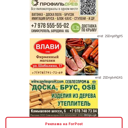
erid: 2SDnjdPjgYS
erid: 2SDnjdvhGXG
erid: 2SDnjcLUypt
Реклама на ForPost