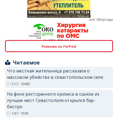
erid: 2SDnjcLUypt
erid: 2SDnjcrDNw6
Реклама на ForPost
Читаемое
Что местная жительница рассказала о
массовом убийстве в севастопольском селе
21
10492
erid: 2SDnjdPjgYS
На фоне ресторанного кризиса в одном из
лучших мест Севастополя открылся бар-
бистро
13
7335