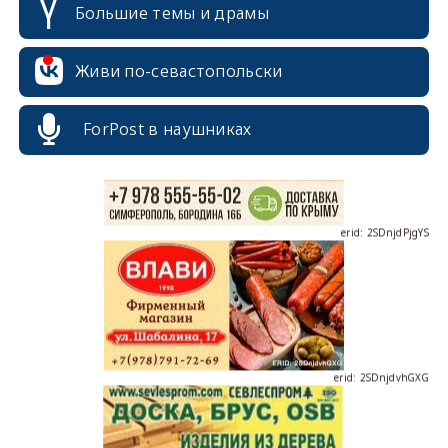
Большие темы и драмы
erid: 2SDnjcrDNw6
Живи по-севастопольски
ForPost в наушниках
erid: 2SDnjdPjgYS
erid: 2SDnjdvhGXG