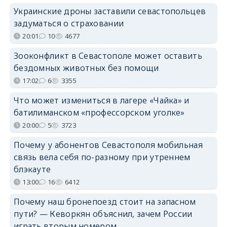
Украинские дроны заставили севастопольцев
задуматься о страховании
20:01
10
4677
Зооконфликт в Севастополе может оставить
бездомных животных без помощи
17:02
6
3355
Что может измениться в лагере «Чайка» и
батилиманском «профессорском уголке»
20:00
5
3723
Почему у абонентов Севастополя мобильная
связь вела себя по-разному при утреннем
блэкауте
13:00
16
6412
Почему наш бронепоезд стоит на запасном
пути? — Кеворкян объяснил, зачем России
играть вторым номером