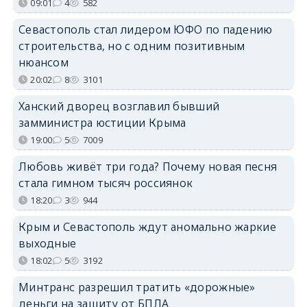
09:01
4
582
Севастополь стал лидером ЮФО по падению
строительства, но с одним позитивным
нюансом
20:02
8
3101
Ханский дворец возглавил бывший
замминистра юстиции Крыма
19:00
5
7009
Любовь живёт три года? Почему новая песня
стала гимном тысяч россиянок
18:20
3
944
Крым и Севастополь ждут аномально жаркие
выходные
18:02
5
3192
Минтранс разрешил тратить «дорожные»
деньги на защиту от БПЛА