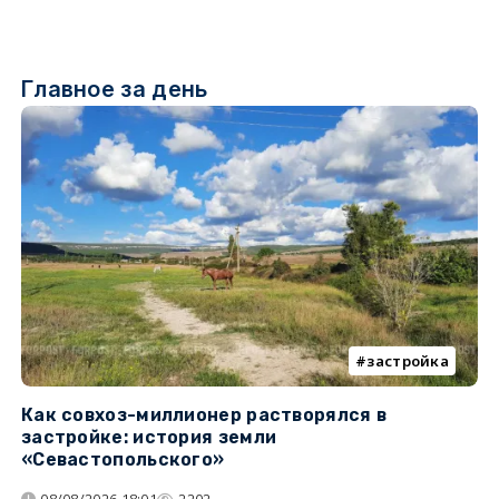
Главное за день
застройка
Как совхоз-миллионер растворялся в
К
застройке: история земли
н
«Севастопольского»
п
08/08/2026 18:01
2202