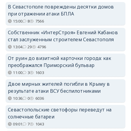
В Севастополе повреждены десятки домов
при отражении атаки БПЛА
15:00
8
7566
Собственник «ИнтерСтроя» Евгений Кабанов
стал заслуженным строителем Севастополя
13:04
29
4796
От руин до визитной карточки города: как
преображался Приморский бульвар
11:00
3
1603
Двое мирных жителей погибли в Крыму в
результате атаки ВСУ беспилотниками
10:36
0
6036
Севастопольские светофоры переведут на
солнечные батареи
09:01
7
1043