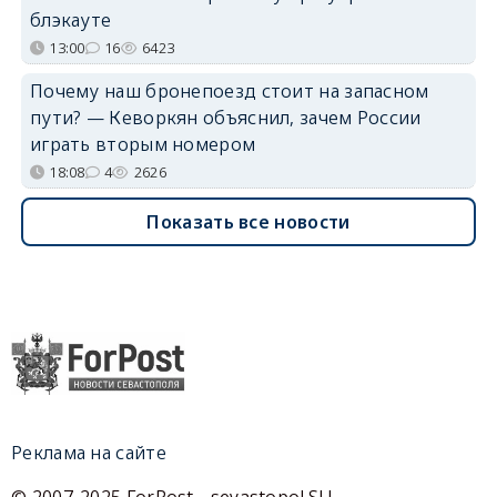
блэкауте
13:00
16
6423
Почему наш бронепоезд стоит на запасном
пути? — Кеворкян объяснил, зачем России
играть вторым номером
18:08
4
2626
Показать все новости
Реклама на сайте
© 2007-2025 ForPost - sevastopol.SU