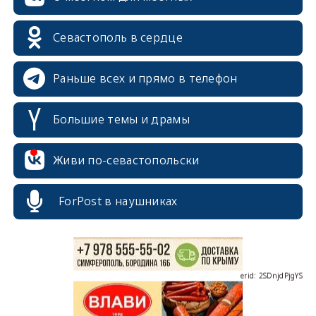
Севастополь в сердце
Раньше всех и прямо в телефон
Большие темы и драмы
erid: 2SDnjcrDNw6
Живи по-севастопольски
ForPost в наушниках
erid: 2SDnjdPjgYS