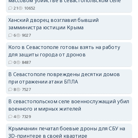
массовом убийстве в севастопольском селе
21
10652
erid: 2SDnjdPjgYS
Ханский дворец возглавил бывший
замминистра юстиции Крыма
6
9027
Кого в Севастополе готовы взять на работу
для защиты города от дронов
erid: 2SDnjdvhGXG
0
8487
В Севастополе повреждены десятки домов
при отражении атаки БПЛА
8
7527
В севастопольском селе военнослужащий убил
военного и мирных жителей
4
7329
Крымчанин печатал боевые дроны для СБУ на
3D-принтере в своей квартире