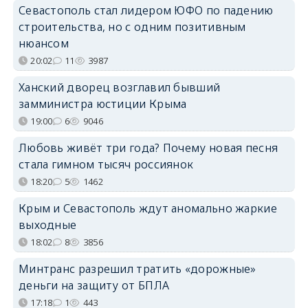
Севастополь стал лидером ЮФО по падению
строительства, но с одним позитивным
нюансом
20:02
11
3987
Ханский дворец возглавил бывший
замминистра юстиции Крыма
19:00
6
9046
Любовь живёт три года? Почему новая песня
стала гимном тысяч россиянок
18:20
5
1462
Крым и Севастополь ждут аномально жаркие
выходные
18:02
8
3856
Минтранс разрешил тратить «дорожные»
деньги на защиту от БПЛА
17:18
1
443