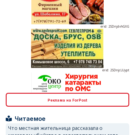
erid: 2SDnjdvhGXG
erid: 2SDnjcLUypt
Реклама на ForPost
erid: 2SDnjcrDNw6
Читаемое
Что местная жительница рассказала о