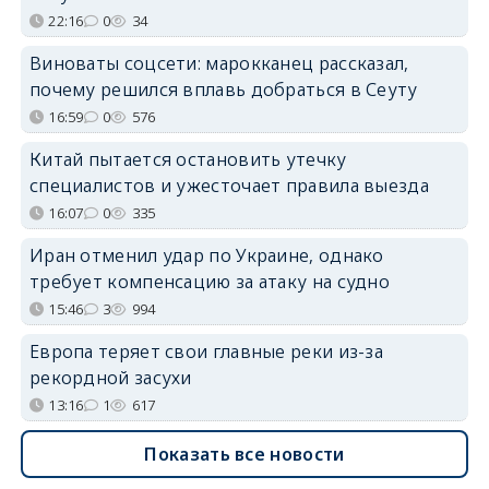
22:16
0
34
Виноваты соцсети: марокканец рассказал,
почему решился вплавь добраться в Сеуту
16:59
0
576
Китай пытается остановить утечку
специалистов и ужесточает правила выезда
16:07
0
335
Иран отменил удар по Украине, однако
требует компенсацию за атаку на судно
15:46
3
994
Европа теряет свои главные реки из-за
рекордной засухи
13:16
1
617
Показать все новости