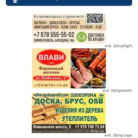
erid: 2SDnjdPjgYS
erid: 2SDnjdvhGXG
erid: 2SDnjcLUypt