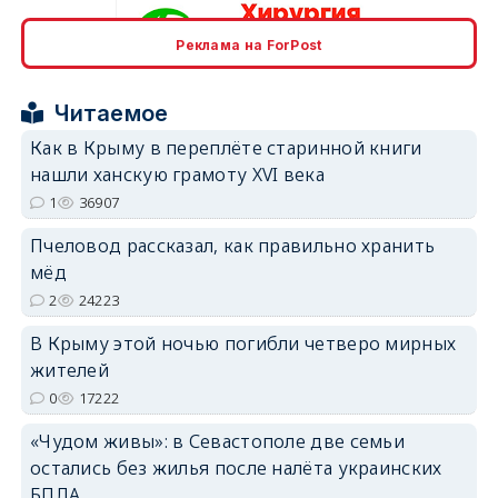
erid: 2SDnjcrDNw6
Реклама на ForPost
Читаемое
Как в Крыму в переплёте старинной книги
нашли ханскую грамоту XVI века
erid: 2SDnjdPjgYS
1
36907
Пчеловод рассказал, как правильно хранить
мёд
2
24223
В Крыму этой ночью погибли четверо мирных
erid: 2SDnjdvhGXG
жителей
0
17222
«Чудом живы»: в Севастополе две семьи
остались без жилья после налёта украинских
БПЛА