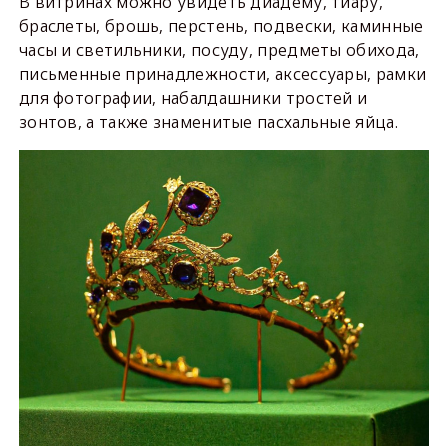
В витринах можно увидеть диадему, тиару,
браслеты, брошь, перстень, подвески, каминные
часы и светильники, посуду, предметы обихода,
письменные принадлежности, аксессуары, рамки
для фотографии, набалдашники тростей и
зонтов, а также знаменитые пасхальные яйца.