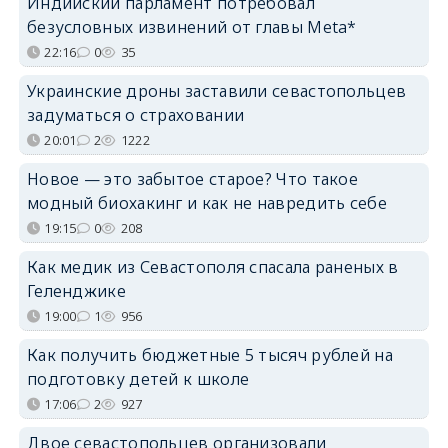
Индийский парламент потребовал
безусловных извинений от главы Meta*
22:16
0
35
Украинские дроны заставили севастопольцев
задуматься о страховании
20:01
2
1222
Новое — это забытое старое? Что такое
модный биохакинг и как не навредить себе
19:15
0
208
Как медик из Севастополя спасала раненых в
Геленджике
19:00
1
956
Как получить бюджетные 5 тысяч рублей на
подготовку детей к школе
17:06
2
927
Двое севастопольцев организовали