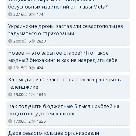
безусловных извинений от главы Meta*
22:16
0
174
Украинские дроны заставили севастопольцев
задуматься о страховании
20:01
5
2828
Новое — это забытое старое? Что такое
модный биохакинг и как не навредить себе
19:15
0
424
Как медик из Севастополя спасала раненых в
Геленджике
19:00
2
1645
Как получить бюджетные 5 тысяч рублей на
подготовку детей к школе
17:06
2
1336
Двое севастопольцев организовали