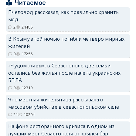
Читаемое
Пчеловод рассказал, как правильно хранить
мёд
2
24485
erid: 2SDnjdPjgYS
В Крыму этой ночью погибли четверо мирных
жителей
0
17256
«Чудом живы»: в Севастополе две семьи
остались без жилья после налёта украинских
erid: 2SDnjdvhGXG
БПЛА
9
12319
Что местная жительница рассказала о
массовом убийстве в севастопольском селе
21
10204
На фоне ресторанного кризиса в одном из
лучших мест Севастополя открылся бар-