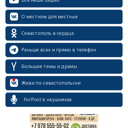
Все наши Видео
О местном для местных
Севастополь в сердце
Раньше всех и прямо в телефон
Большие темы и драмы
erid: 2SDnjcrDNw6
Живи по-севастопольски
ForPost в наушниках
erid: 2SDnjdPjgYS