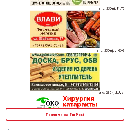
erid: 2SDnjdvhGXG
erid: 2SDnjcLUypt
Реклама на ForPost
erid: 2SDnjcrDNw6