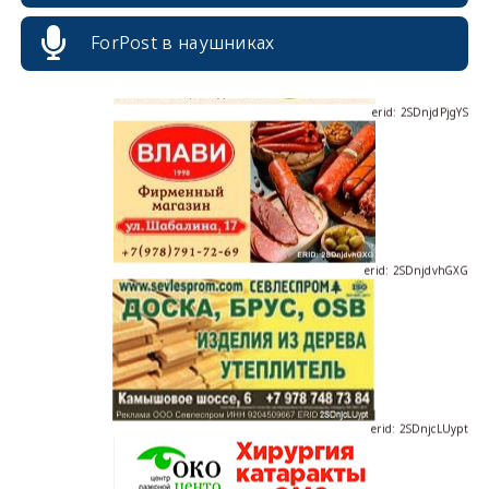
ForPost в наушниках
erid: 2SDnjdPjgYS
erid: 2SDnjdvhGXG
erid: 2SDnjcLUypt