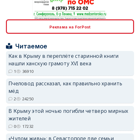
erid: 2SDnjcrDNw6
Реклама на ForPost
Читаемое
Как в Крыму в переплёте старинной книги
нашли ханскую грамоту XVI века
erid: 2SDnjdPjgYS
1
36910
Пчеловод рассказал, как правильно хранить
мёд
2
24250
В Крыму этой ночью погибли четверо мирных
erid: 2SDnjdvhGXG
жителей
0
17232
«Чудом живы»: в Севастополе две семьи