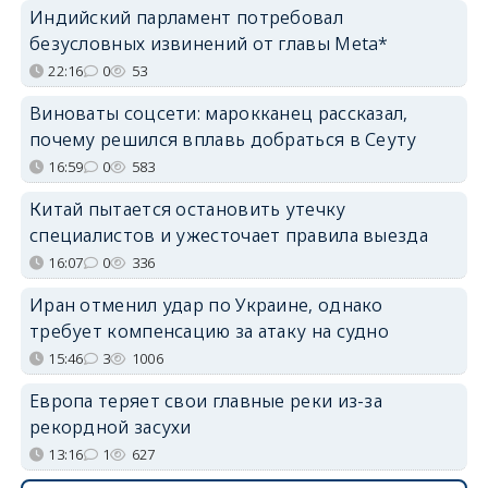
Индийский парламент потребовал
безусловных извинений от главы Meta*
22:16
0
53
Виноваты соцсети: марокканец рассказал,
почему решился вплавь добраться в Сеуту
16:59
0
583
Китай пытается остановить утечку
специалистов и ужесточает правила выезда
16:07
0
336
Иран отменил удар по Украине, однако
требует компенсацию за атаку на судно
15:46
3
1006
Европа теряет свои главные реки из-за
рекордной засухи
13:16
1
627