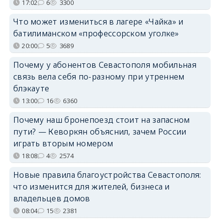
17:02
6
3300
Что может измениться в лагере «Чайка» и
батилиманском «профессорском уголке»
20:00
5
3689
Почему у абонентов Севастополя мобильная
связь вела себя по-разному при утреннем
блэкауте
13:00
16
6360
Почему наш бронепоезд стоит на запасном
пути? — Кеворкян объяснил, зачем России
играть вторым номером
18:08
4
2574
Новые правила благоустройства Севастополя:
что изменится для жителей, бизнеса и
владельцев домов
08:04
15
2381