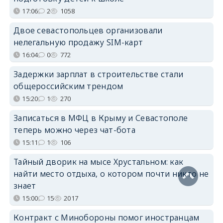
17:06
2
1058
Двое севастопольцев организовали
нелегальную продажу SIM-карт
16:04
0
772
Задержки зарплат в строительстве стали
общероссийским трендом
15:20
1
270
Записаться в МФЦ в Крыму и Севастополе
теперь можно через чат-бота
15:11
1
106
Тайный дворик на мысе Хрустальном: как
найти место отдыха, о котором почти никто не
знает
15:00
15
2017
Контракт с Минобороны помог иностранцам