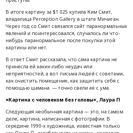
В итоге картину за $1 025 купила Ким Смит,
владелица Perception Gallery в штате Мичиган.
Через год со Смит связался сайт паранормальных
явлений и поинтересовался, случалось ли что-
нибудь паранормальное после покупки этой
картины или нет.
В ответ Смит рассказала, что сама картина не
принесла ей каких-либо неудач или
неприятностей, а вот письма людей с советами,
как очистить помещение, как защитить себя с
помощью шамана — точно свели её с ума.
«Картина с человеком без головы», Лаура П
Следующая необычная картина — это, на самом
деле, картина, написанная с фотографии. В
середине 1990-х художница, известная только
как Лаура П., зарабатывала на жизнь, создавая