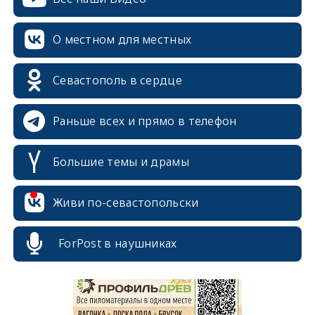
О местном для местных
Севастополь в сердце
Раньше всех и прямо в телефон
Большие темы и драмы
Живи по-севастопольски
erid: 2SDnjcrDNw6
ForPost в наушниках
erid: 2SDnjdPjgYS