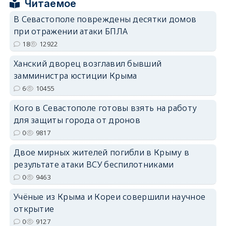
Читаемое
В Севастополе повреждены десятки домов
при отражении атаки БПЛА
18
12922
erid: 2SDnjdPjgYS
Ханский дворец возглавил бывший
замминистра юстиции Крыма
6
10455
Кого в Севастополе готовы взять на работу
для защиты города от дронов
0
9817
erid: 2SDnjdvhGXG
Двое мирных жителей погибли в Крыму в
результате атаки ВСУ беспилотниками
0
9463
Учёные из Крыма и Кореи совершили научное
открытие
0
9127