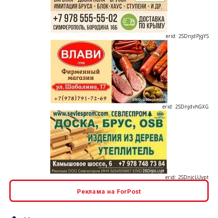
erid: 2SDnjdvhGXG
erid: 2SDnjcLUypt
Реклама на ForPost
erid: 2SDnjcrDNw6