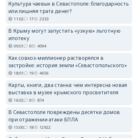
Культура чаевых в Севастополе: благодарность
или лишняя трата денег?
11:02
17
2333
В Крыму могут запустить «узкую» льготную
ипотеку
09:01
0
4094
Как совхоз-миллионер растворялся в
застройке: история земли «Севастопольского»
18:01
19
4656
Карты, книги, два станка: чем интересна новая
выставка в музее крымского просветителя
16:02
0
874
В Севастополе повреждены десятки домов
при отражении атаки БПЛА
15:00
18
12922