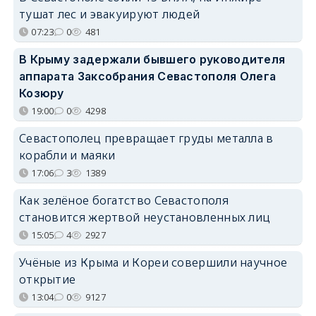
тушат лес и эвакуируют людей
07:23
0
481
В Крыму задержали бывшего руководителя
аппарата Заксобрания Севастополя Олега
Козюру
19:00
0
4298
Севастополец превращает груды металла в
корабли и маяки
17:06
3
1389
Как зелёное богатство Севастополя
становится жертвой неустановленных лиц
15:05
4
2927
Учёные из Крыма и Кореи совершили научное
открытие
13:04
0
9127