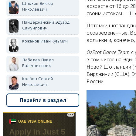
Шпыхов Виктор
возрасте от 16 до 2
Николаевич
своим истокам — Ш
Панцержанский Эдуард
Потомки шотландски
Самуилович
осовремененные. Вс
волынки и, конечно,
Кожанов Иван Кузьмич
OzScot Dance Team
с 
в том числе на Эди
Лебедев Павел
Валентинович
Новой Шотландии (К
Вирджинии (США). Э
Колбин Сергей
России.
Николаевич
Перейти в раздел