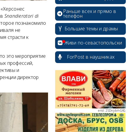
 «Херсонес
Раньше всех и прямо в
телефон
ев
Snandieratori di
оторое познакомило
erid: 2SDnjcrDNw6
Большие темы и драмы
тиваля не
мя страсти к
Живи по-севастопольски
что это мероприятие
ForPost в наушниках
ных профессий,
erid: 2SDnjdPjgYS
ективы и
еренции директор
erid: 2SDnjdvhGXG