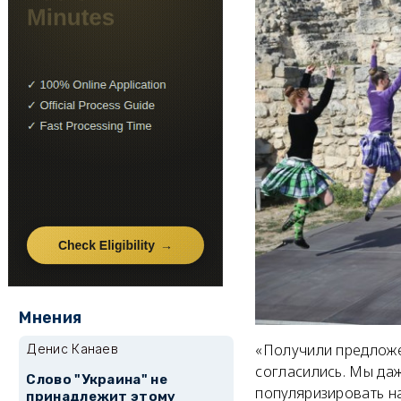
Мнения
«Получили предложен
Денис Канаев
согласились. Мы даж
Слово "Украина" не
популяризировать на
принадлежит этому