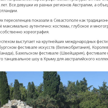
8 лет. Все девушки из разных регионов Австралии, а объ
отландии.
х переселенцев показали в Севастополе как традиционн
ё максимально аутентично: костюмы, глубокое и многог
 собственно хореография.
успехом выступает на крупнейших международных фест
нбургском фестивале искусств (Великобритания), Короле
анада), Базельском фестивале (Швейцария), фестивале 
то танцевальное шоу в Крыму для австралийского колле