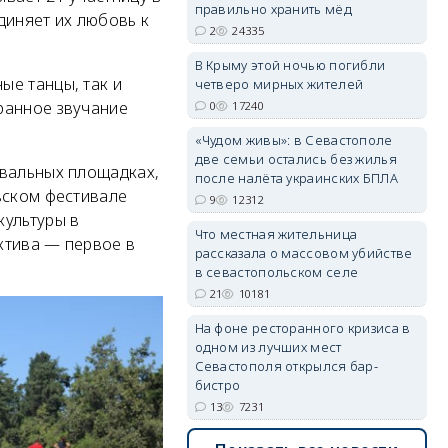
правильно хранить мёд
единяет их любовь к
2
24335
erid: 2SDnjdvhGXG
В Крыму этой ночью погибли
ые танцы, так и
четверо мирных жителей
ранное звучание
0
17240
«Чудом живы»: в Севастополе
две семьи остались без жилья
ивальных площадках,
после налёта украинских БПЛА
вском фестивале
9
12312
культуры в
Что местная жительница
ктива — первое в
рассказала о массовом убийстве
в севастопольском селе
21
10181
На фоне ресторанного кризиса в
одном из лучших мест
Севастополя открылся бар-
бистро
13
7231