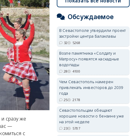
Показать все новости
Обсуждаемое
В Севастополе утвердили проект
застройки центра Балаклавы
32
5268
Возле памятника «Солдату и
Матросу» появятся каскадные
водопады
28
4100
Чем Севастополь намерен
привлекать инвесторов до 2039
года
25
2178
Севастопольцам обещают
хорошие новости о бензине уже
 и сразу же
на этой неделе
нас —
23
5707
комиться с