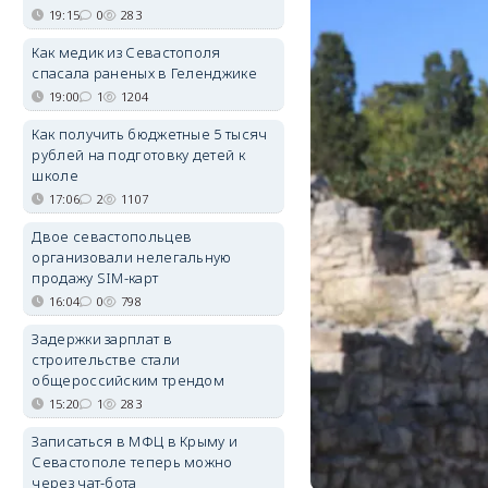
19:15
0
283
Как медик из Севастополя
спасала раненых в Геленджике
19:00
1
1204
Как получить бюджетные 5 тысяч
рублей на подготовку детей к
школе
17:06
2
1107
Двое севастопольцев
организовали нелегальную
продажу SIM-карт
16:04
0
798
Задержки зарплат в
строительстве стали
общероссийским трендом
15:20
1
283
Записаться в МФЦ в Крыму и
Севастополе теперь можно
через чат-бота