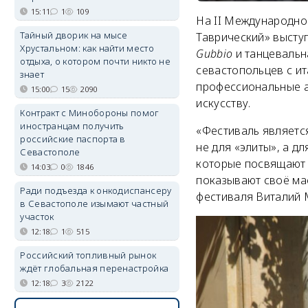
15:11
1
109
На II Международно
Тайный дворик на мысе
Таврический» высту
Хрустальном: как найти место
Gubbio
и танцевальн
отдыха, о котором почти никто не
севастопольцев с и
знает
профессиональные ар
15:00
15
2090
искусству.
Контракт с Минобороны помог
иностранцам получить
«Фестиваль является
российские паспорта в
не для «элиты», а д
Севастополе
которые посвящают 
14:03
0
1846
показывают своё мас
Ради подъезда к онкодиспансеру
фестиваля Виталий 
в Севастополе изымают частный
участок
12:18
1
515
Российский топливный рынок
ждёт глобальная перенастройка
12:18
3
2122