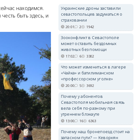
сейчас находимся.
Украинские дроны заставили
севастопольцев задуматься о
честь быть здесь, и
страховании
20:01
2
1942
Зооконфликт в Севастополе
может оставить бездомных
животных без помощи
17:02
6
3302
Что может измениться в лагере
«Чайка» и батилиманском
«профессорском уголке»
20:00
5
3692
Почему у абонентов
Севастополя мобильная связь
вела себя по-разному при
утреннем блэкауте
13:00
16
6363
Почему наш бронепоезд стоит на
запасном пути? — Кеворкян