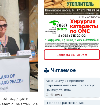
erid: 2SDnjcLUypt
erid: 2SDnjcrDNw6
Реклама на ForPost
Читаемое
Как в Крыму в переплёте
erid: 2SDnjdPjgYS
старинной книги нашли ханскую
грамоту XVI века
1
36915
ной традиции в
Пчеловод рассказал, как
вает 21 участницу в