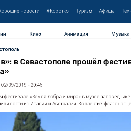
Хорошие новости
#Коротко
Туризм
Афиша
Тех
зии
Кино
Анимация
Музыка
стополь
в»: в Севастополе прошёл фести
ра»
02/09/2019 - 20:46
м фестивале «Земля добра и мира» в музее-заповеднике
или гости из Италии и Австралии. Коллектив флагоносц