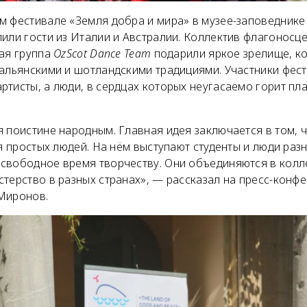
м фестивале «Земля добра и мира» в музее-заповеднике
пили гости из Италии и Австралии. Коллектив флагоносц
ая группа
OzScot Dance Team
подарили яркое зрелище, к
тальянскими и шотландскими традициями. Участники фес
тисты, а люди, в сердцах которых неугасаемо горит пла
 поистине народным. Главная идея заключается в том, 
ля простых людей. На нём выступают студенты и люди раз
свободное время творчеству. Они объединяются в колл
терство в разных странах», — рассказал на пресс-конф
Миронов.