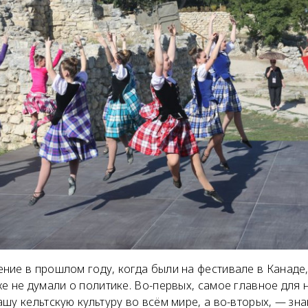
ие в прошлом году, когда были на фестивале в Канаде,
е не думали о политике. Во-первых, самое главное для 
шу кельтскую культуру во всём мире, а во-вторых, — зна