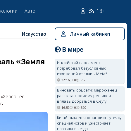
18+
нологии
Авто
Искусство
Личный кабинет
В мире
валь «Земля
Индийский парламент
потребовал безусловных
извинений от главы Meta*
22:16
0
75
Виноваты соцсети: марокканец
рассказал, почему решился
 «Херсонес
вплавь добраться в Сеуту
ев
16:59
0
590
Китай пытается остановить утечку
специалистов и ужесточает
правила выезда