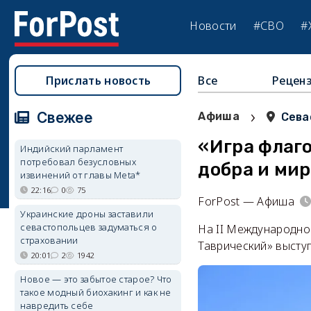
Новости
#СВО
#
Прислать новость
Все
Рецен
›
Свежее
Афиша
Сева
«Игра флаго
Индийский парламент
потребовал безусловных
добра и ми
извинений от главы Meta*
22:16
0
75
ForPost — Афиша
Украинские дроны заставили
севастопольцев задуматься о
На II Международно
страховании
Таврический» выступ
20:01
2
1942
Новое — это забытое старое? Что
такое модный биохакинг и как не
навредить себе