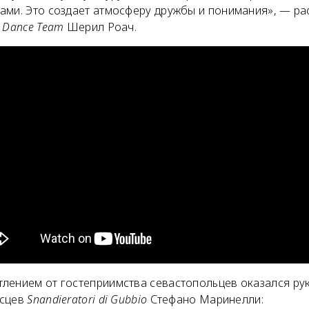
ами. Это создает атмосферу дружбы и понимания», — ра
t Dance Team
Шерил Роач.
лением от гостеприимства севастопольцев оказался ру
осцев
Snandieratori di Gubbio
Стефано Маринелли: