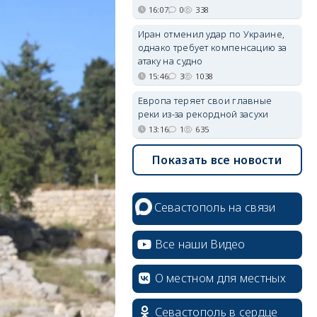
16:07
0
338
Иран отменил удар по Украине,
однако требует компенсацию за
атаку на судно
15:46
3
1038
Европа теряет свои главные
реки из-за рекордной засухи
13:16
1
635
Показать все новости
Севастополь на связи
Все наши Видео
О местном для местных
Севастополь в сердце