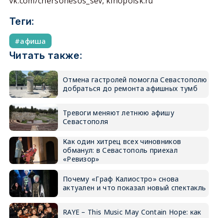
vk.com/chersonesos_sev, kinopoisk.ru
Теги:
афиша
Читать также:
Отмена гастролей помогла Севастополю
добраться до ремонта афишных тумб
Тревоги меняют летнюю афишу
Севастополя
Как один хитрец всех чиновников
обманул: в Севастополь приехал
«Ревизор»
Почему «Граф Калиостро» снова
актуален и что показал новый спектакль
RAYE – This Music May Contain Hope: как