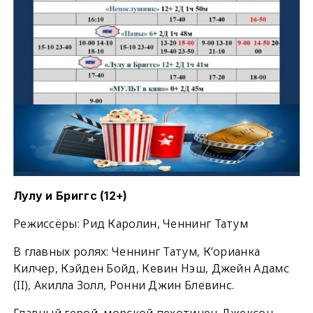
Лулу и Бриггс (12+)
Режиссёры: Рид Каролин, Ченнинг Татум
В главных ролях: Ченнинг Татум, К’орианка
Килчер, Кэйден Бойд, Кевин Нэш, Джейн Адамс
(II), Акилла Золл, Ронни Джин Блевинс.