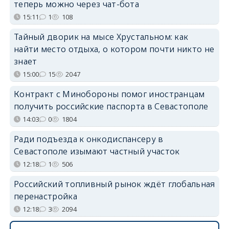
теперь можно через чат-бота
15:11
1
108
Тайный дворик на мысе Хрустальном: как
найти место отдыха, о котором почти никто не
знает
15:00
15
2047
Контракт с Минобороны помог иностранцам
получить российские паспорта в Севастополе
14:03
0
1804
Ради подъезда к онкодиспансеру в
Севастополе изымают частный участок
12:18
1
506
Российский топливный рынок ждёт глобальная
перенастройка
12:18
3
2094