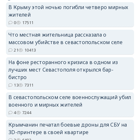
В Крыму этой ночью погибли четверо мирных
жителей
erid: 2SDnjcrDNw6
0
17511
Что местная жительница рассказала о
массовом убийстве в севастопольском селе
21
10413
На фоне ресторанного кризиса в одном из
erid: 2SDnjdPjgYS
лучших мест Севастополя открылся бар-
бистро
13
7311
В севастопольском селе военнослужащий убил
военного и мирных жителей
erid: 2SDnjdvhGXG
4
7244
Крымчанин печатал боевые дроны для СБУ на
3D-принтере в своей квартире
2
6492