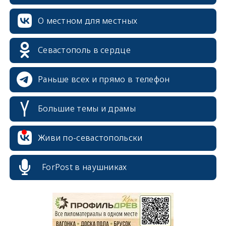
О местном для местных
Севастополь в сердце
Раньше всех и прямо в телефон
Большие темы и драмы
Живи по-севастопольски
ForPost в наушниках
erid: 2SDnjcrDNw6