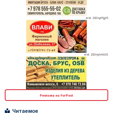
erid: 2SDnjdPjgYS
erid: 2SDnjdvhGXG
erid: 2SDnjcLUypt
Реклама на ForPost
Читаемое