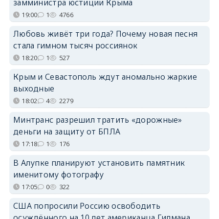
замминистра юстиции Крыма
19:00
1
4766
Любовь живёт три года? Почему новая песня
стала гимном тысяч россиянок
18:20
1
527
Крым и Севастополь ждут аномально жаркие
выходные
18:02
4
2279
Минтранс разрешил тратить «дорожные»
деньги на защиту от БПЛА
17:18
1
176
В Алупке планируют установить памятник
именитому фотографу
17:05
0
322
США попросили Россию освободить
осуждённого на 10 лет американца Гилмана