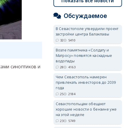
Показать все новости
Обсуждаемое
В Севастополе утвердили проект
застройки центра Балаклавы
32
5410
Возле памятника «Солдату и
Матросу» появятся каскадные
водопады
ками синоптиков и
28
4163
Чем Севастополь намерен
привлекать инвесторов до 2039
года
25
2184
Севастопольцам обещают
хорошие новости о бензине уже
на этой неделе
23
5749