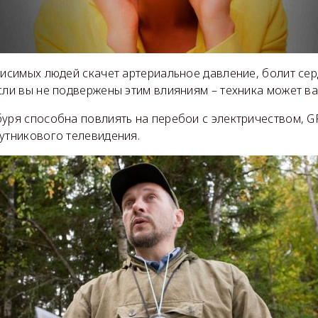
висимых людей скачет артериальное давление, болит сер
сли вы не подвержены этим влияниям – техника может ва
буря
способна повлиять на перебои с электричеством, G
путникового телевидения.