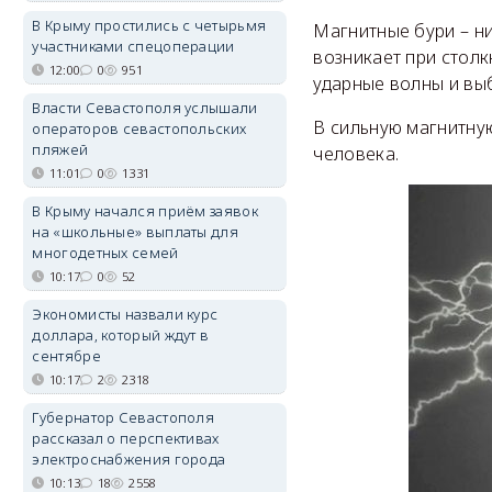
В Крыму простились с четырьмя
Магнитные бури – ни
участниками спецоперации
возникает при стол
12:00
0
951
ударные волны и вы
Власти Севастополя услышали
В сильную магнитну
операторов севастопольских
пляжей
человека.
11:01
0
1331
В Крыму начался приём заявок
на «школьные» выплаты для
многодетных семей
10:17
0
52
Экономисты назвали курс
доллара, который ждут в
сентябре
10:17
2
2318
Губернатор Севастополя
рассказал о перспективах
электроснабжения города
10:13
18
2558