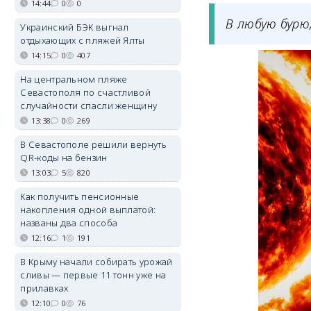
14:44
0
0
В любую бурю
Украинский БЭК выгнал
отдыхающих с пляжей Ялты
14:15
0
407
На центральном пляже
Севастополя по счастливой
случайности спасли женщину
13:38
0
269
В Севастополе решили вернуть
QR-коды на бензин
13:03
5
820
Как получить пенсионные
накопления одной выплатой:
названы два способа
12:16
1
191
В Крыму начали собирать урожай
сливы — первые 11 тонн уже на
прилавках
12:10
0
76