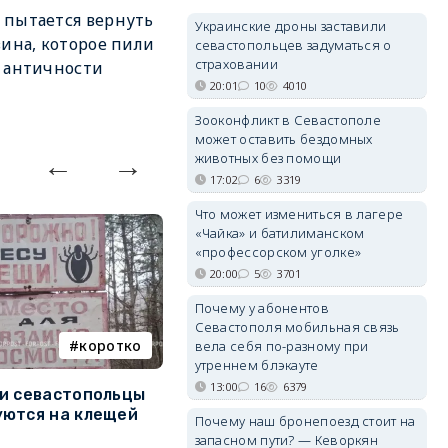
пытается вернуть
Украинские дроны заставили
вина, которое пили
севастопольцев задуматься о
страховании
 античности
20:01
10
4010
Зооконфликт в Севастополе
может оставить бездомных
животных без помощи
17:02
6
3319
Что может измениться в лагере
«Чайка» и батилиманском
«профессорском уголке»
20:00
5
3701
Почему у абонентов
Севастополя мобильная связь
коротко
Балаклава
вела себя по-разному при
утреннем блэкауте
13:00
16
6379
и севастопольцы
В Севастополе утвердили
Н
ются на клещей
проект застройки центра
С
Почему наш бронепоезд стоит на
Балаклавы
и
запасном пути? — Кеворкян