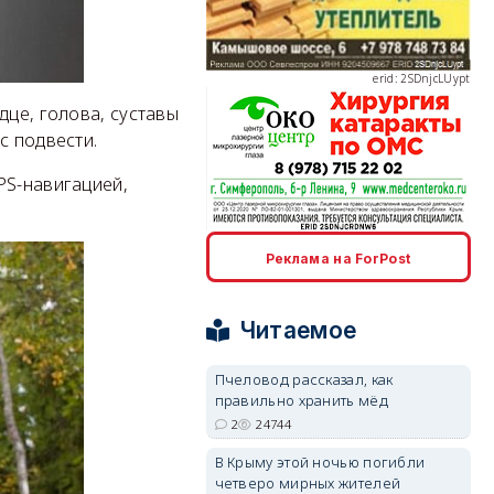
erid: 2SDnjcLUypt
дце, голова, суставы
с подвести.
PS-навигацией,
erid: 2SDnjcrDNw6
Реклама на ForPost
Читаемое
erid: 2SDnjdPjgYS
Пчеловод рассказал, как
правильно хранить мёд
2
24744
В Крыму этой ночью погибли
четверо мирных жителей