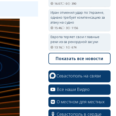
16:07
0
390
Иран отменил удар по Украине,
однако требует компенсацию за
атаку на судно
15:46
3
1156
Европа теряет свои главные
реки из-за рекордной засухи
13:16
1
674
Показать все новости
Севастополь на связи
Все наши Видео
О местном для местных
Севастополь в сердце