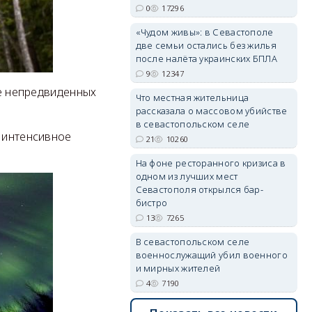
0
17296
erid: 2SDnjdvhGXG
«Чудом живы»: в Севастополе
две семьи остались без жилья
после налёта украинских БПЛА
9
12347
ае непредвиденных
Что местная жительница
рассказала о массовом убийстве
в севастопольском селе
ь интенсивное
21
10260
На фоне ресторанного кризиса в
одном из лучших мест
Севастополя открылся бар-
бистро
13
7265
В севастопольском селе
военнослужащий убил военного
и мирных жителей
4
7190