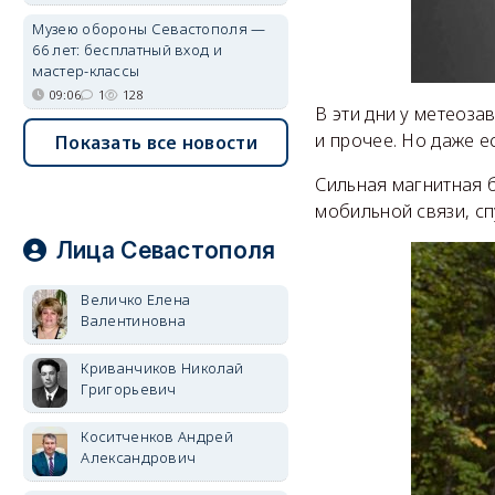
Музею обороны Севастополя —
66 лет: бесплатный вход и
мастер-классы
09:06
1
128
В эти дни у метеоза
и прочее. Но даже е
Показать все новости
Сильная магнитная 
мобильной связи, с
Лица Севастополя
Величко Елена
Валентиновна
Криванчиков Николай
Григорьевич
Коситченков Андрей
Александрович