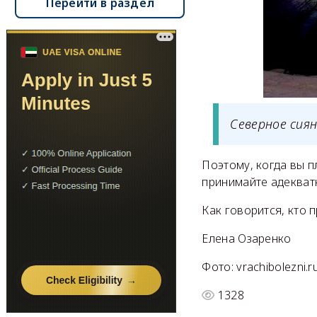
Перейти в раздел
Северное сиян
Поэтому, когда вы п
принимайте адекват
Как говорится, кто 
Елена Озаренко
Фото: vrachibolezni.ru
1328