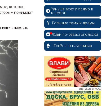
емли, которое
Раньше всех и прямо в
 которым понимают
телефон
erid: 2SDnjcrDNw6
Большие темы и драмы
я выносливость
Живи по-севастопольски
ForPost в наушниках
erid: 2SDnjdPjgYS
erid: 2SDnjdvhGXG