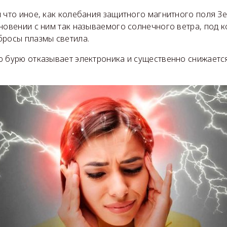
 что иное, как колебания защитного магнитного поля З
кновении с ним так называемого солнечного ветра, под
бросы плазмы светила.
ю бурю отказывает электроника и существенно снижаетс