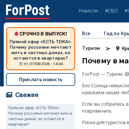
Новости
#СВО
#
Все
Гид по Кр
СРОЧНО В ВЫПУСК!
Прямой эфир «ЕСТЬ ТЕМА».
➢
Почему россияне мечтают
Туризм
Кр
жить в частных домах, но
остаются в квартирах?
Почему в м
пт, 07/08/2026 - 14:44
ForPost — Туризм
Прислать новость
Без Солнца немыслим
называем наших люб
Свежее
Если вы собрались в
Прямой эфир «ЕСТЬ ТЕМА».
повременить.
Почему россияне мечтают жить в
частных домах, но остаются в
Риски для туристов 
квартирах?