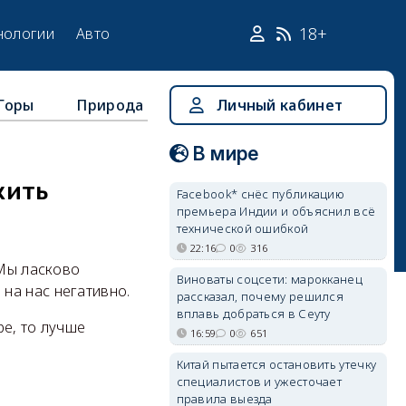
18+
нологии
Авто
Горы
Природа
Личный кабинет
В мире
жить
Facebook* снёс публикацию
премьера Индии и объяснил всё
технической ошибкой
22:16
0
316
 Мы ласково
Виноваты соцсети: марокканец
на нас негативно.
рассказал, почему решился
вплавь добраться в Сеуту
ре, то лучше
16:59
0
651
Китай пытается остановить утечку
специалистов и ужесточает
правила выезда