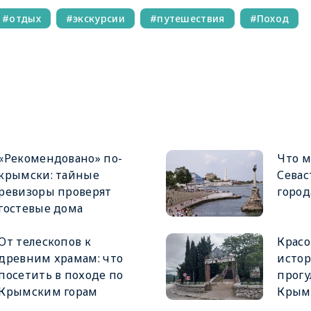
отдых
экскурсии
путешествия
Поход
«Рекомендовано» по-
Что м
крымски: тайные
Севас
ревизоры проверят
город
гостевые дома
От телескопов к
Красо
древним храмам: что
истор
посетить в походе по
прогу
Крымским горам
Крым