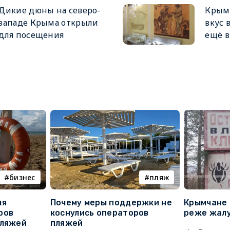
Дикие дюны на северо-
Крым 
западе Крыма открыли
вкус 
для посещения
ещё в
бизнес
пляж
ля
Почему меры поддержки не
Крымчане 
ров
коснулись операторов
реже жалу
пляжей
пляжей