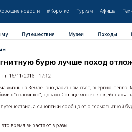
Хорошие новости
#Коротко
Туризм
Афиша
Тех
ыму
Путешествия
Музеи
Походы
ым
агнитную бурю лучше поход отло
пт, 16/11/2018 - 17:12
а жизнь на Земле, оно дарит нам свет, энергию, тепло.
имых “солнышко”, однако Солнце может воздействовать 
 путешествие, а синоптики сообщают о геомагнитной бу
в это время вырастают в разы.