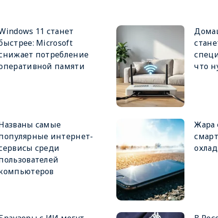
Windows 11 станет
Дома
быстрее: Microsoft
стане
снижает потребление
специ
оперативной памяти
что н
Названы самые
Жара 
популярные интернет-
смарт
сервисы среди
охлад
пользователей
компьютеров