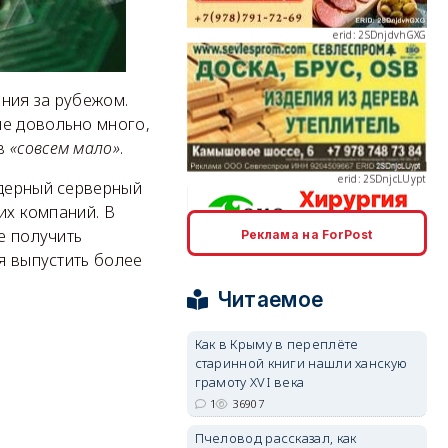
ния за рубежом.
erid: 2SDnjcLUypt
не довольно много,
ов
«совсем мало»
.
ядерный серверный
их компаний. В
е получить
Реклама на ForPost
erid: 2SDnjcrDNw6
ся выпустить более
Читаемое
Как в Крыму в переплёте
старинной книги нашли ханскую
грамоту XVI века
erid: 2SDnjdPjgYS
1
36907
Пчеловод рассказал, как