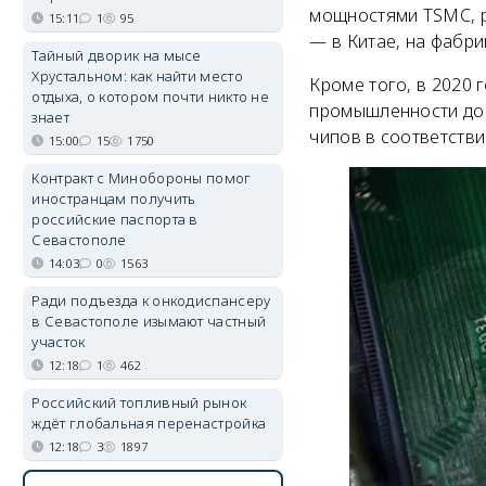
мощностями TSMC, р
15:11
1
95
— в Китае, на фабри
Тайный дворик на мысе
Хрустальном: как найти место
Кроме того, в 2020 
отдыха, о котором почти никто не
промышленности до 
знает
чипов в соответстви
15:00
15
1750
Контракт с Минобороны помог
иностранцам получить
российские паспорта в
Севастополе
14:03
0
1563
Ради подъезда к онкодиспансеру
в Севастополе изымают частный
участок
12:18
1
462
Российский топливный рынок
ждёт глобальная перенастройка
12:18
3
1897