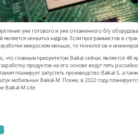
бретение уже готового и уже отлаженного б/у оборудова
 является нехватка кадров. Если программистов в стра
азработки микросхем меньше, то технологов и инженер
, что главным приоритетом Baikal сейчас является 48-
 Разработку продуктов на его основе ведут пять российск
ания планирует запустить производство Baikal-S, а такж
штук мобильных Baikal-M. Позже, в 2022 году планирует
 Baikal-M Lite.