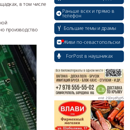
щадках, в том числе
Раньше всех и прямо в
телефон
ной
Большие темы и драмы
ано производство
erid: 2SDnjcrDNw6
Живи по-севастопольски
ForPost в наушниках
erid: 2SDnjdPjgYS
erid: 2SDnjdvhGXG