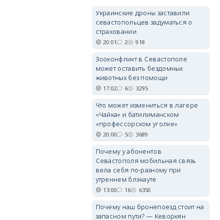
Украинские дроны заставили
севастопольцев задуматься о
страховании
20:01
2
918
Зооконфликт в Севастополе
может оставить бездомных
животных без помощи
17:02
6
3295
Что может измениться в лагере
«Чайка» и батилиманском
«профессорском уголке»
20:00
5
3689
Почему у абонентов
Севастополя мобильная связь
вела себя по-разному при
утреннем блэкауте
13:00
16
6350
Почему наш бронепоезд стоит на
запасном пути? — Кеворкян