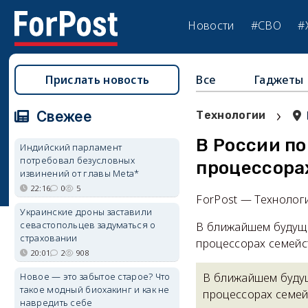
Новости
#СВО
#
Прислать новость
Все
Гаджеты
›
Свежее
Технологии
В России по
Индийский парламент
потребовал безусловных
процессорах
извинений от главы Meta*
22:16
0
5
ForPost — Технолог
Украинские дроны заставили
севастопольцев задуматься о
В ближайшем будуще
страховании
процессорах семейст
20:01
2
908
Новое — это забытое старое? Что
В ближайшем будущ
такое модный биохакинг и как не
процессорах семейс
навредить себе