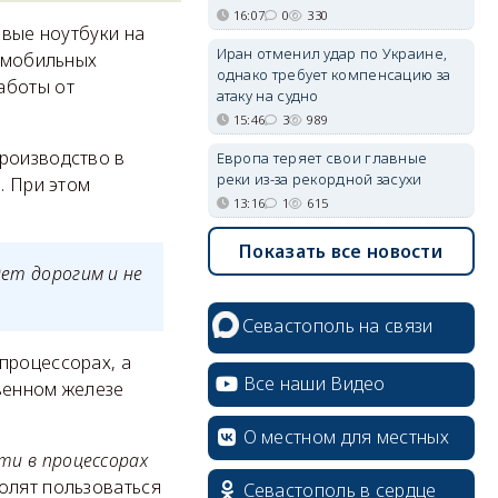
16:07
0
330
овые ноутбуки на
Иран отменил удар по Украине,
е мобильных
однако требует компенсацию за
аботы от
атаку на судно
15:46
3
989
производство в
Европа теряет свои главные
реки из-за рекордной засухи
. При этом
13:16
1
615
Показать все новости
дет дорогим и не
Севастополь на связи
процессорах, а
Все наши Видео
венном железе
О местном для местных
и в процессорах
волят пользоваться
Севастополь в сердце