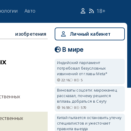
18+
нологии
Авто
изобретения
Личный кабинет
В мире
ых
Индийский парламент
потребовал безусловных
извинений от главы Meta*
22:16
0
5
Виноваты соцсети: марокканец
рассказал, почему решился
ственных
вплавь добраться в Сеуту
16:59
0
570
Китай пытается остановить утечку
чественных
специалистов и ужесточает
правила выезда