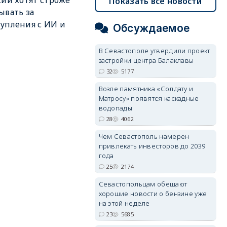
сии хотят строже
Показать все новости
ывать за
упления с ИИ и
Обсуждаемое
В Севастополе утвердили проект
застройки центра Балаклавы
32
5177
Возле памятника «Солдату и
Матросу» появятся каскадные
водопады
28
4062
Чем Севастополь намерен
привлекать инвесторов до 2039
года
25
2174
Севастопольцам обещают
хорошие новости о бензине уже
на этой неделе
23
5685