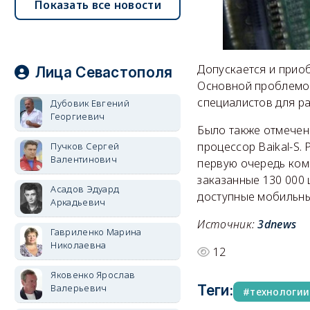
Показать все новости
Допускается и прио
Лица Севастополя
Основной проблемой
специалистов для р
Дубовик Евгений
Георгиевич
Было также отмечено
процессор Baikal-S.
Пучков Сергей
Валентинович
первую очередь комп
заказанные 130 000 
Асадов Эдуард
доступные мобильные
Аркадьевич
Источник:
3dnews
Гавриленко Марина
Николаевна
12
Яковенко Ярослав
Валерьевич
Теги:
технологии