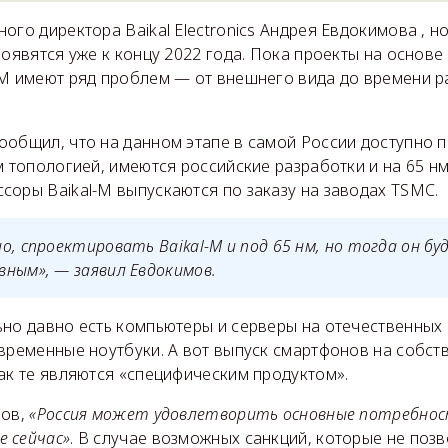
ого директора Baikal Electronics Андрея Евдокимова , н
появятся уже к концу 2022 года. Пока проекты на основ
-M имеют ряд проблем — от внешнего вида до времени р
ообщил, что на данном этапе в самой России доступно 
м топологией, имеются российские разработки и на 65 нм
соры Baikal-M выпускаются по заказу на заводах TSMC.
о, спроектировать Baikal-M и под 65 нм, но тогда он бу
вным»
, — заявил Евдокимов.
ьно давно есть компьютеры и серверы на отечественных 
овременные ноутбуки. А вот выпуск смартфонов на собст
ак те являются «специфическим продуктом».
мов,
«Россия может удовлетворить основные потребност
 сейчас»
. В случае возможных санкций, которые не поз