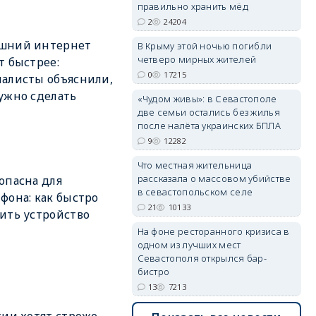
правильно хранить мёд
2
24204
шний интернет
В Крыму этой ночью погибли
четверо мирных жителей
т быстрее:
erid: 2SDnjdvhGXG
0
17215
алисты объяснили,
ужно сделать
«Чудом живы»: в Севастополе
две семьи остались без жилья
после налёта украинских БПЛА
9
12282
Что местная жительница
рассказала о массовом убийстве
опасна для
в севастопольском селе
фона: как быстро
21
10133
ить устройство
На фоне ресторанного кризиса в
одном из лучших мест
Севастополя открылся бар-
бистро
13
7213