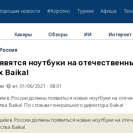
Хорошие новости
#Коротко
Туризм
Афиша
Тех
Хакеры
Обзоры
ИИ
Интернет
Россия
явятся ноутбуки на отечественн
 Baikal
ии
вт, 01/06/2021 - 08:01
м в России должны появиться новые ноутбуки на отече
ва Baikal. По словам генерального директора Baikal
ем в России должны появиться новые ноутбуки на оте
тва Baikal.