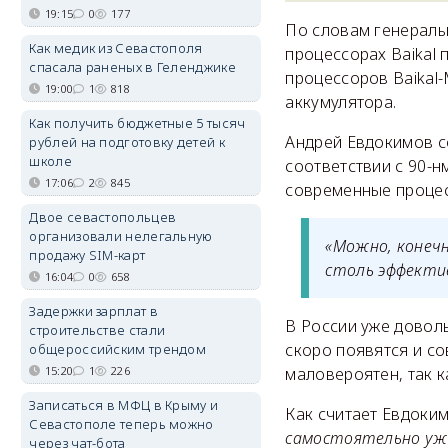
19:15
0
177
По словам генеральн
Как медик из Севастополя
процессорах Baikal 
спасала раненых в Геленджике
процессоров Baikal
19:00
1
818
аккумулятора.
Как получить бюджетные 5 тысяч
Андрей Евдокимов с
рублей на подготовку детей к
школе
соответствии с 90-н
17:06
2
845
современные процес
Двое севастопольцев
организовали нелегальную
«Можно, конечн
продажу SIM-карт
столь эффекти
16:04
0
658
Задержки зарплат в
В России уже довол
строительстве стали
скоро появятся и с
общероссийским трендом
15:20
1
226
маловероятен, так к
Записаться в МФЦ в Крыму и
Как считает Евдоки
Севастополе теперь можно
самостоятельно уже
через чат-бота