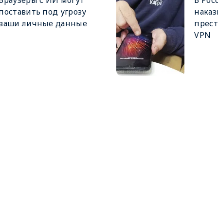
Браузеры с ИИ могут
В Рос
поставить под угрозу
наказ
ваши личные данные
прест
VPN