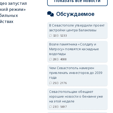
Показать все новости
део запустил
ский режим»
Обсуждаемое
обильных
йствах
В Севастополе утвердили проект
застройки центра Балаклавы
32
5233
Возле памятника «Солдату и
Матросу» появятся каскадные
водопады
28
4088
Чем Севастополь намерен
привлекать инвесторов до 2039
года
25
2176
Севастопольцам обещают
хорошие новости о бензине уже
на этой неделе
23
5697