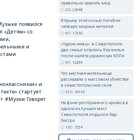
правильно хранить мёд
2
24248
В Крыму этой ночью погибли
erid: 2SDnjdvhGXG
Музыке появился
четверо мирных жителей
л «Детям» со
0
17232
ами,
«Чудом живы»: в Севастополе
бельными и
две семьи остались без жилья
астами
после налёта украинских БПЛА
9
12299
Что местная жительница
рассказала о массовом убийстве
ноклассниках» и
в севастопольском селе
такте» стартует
21
10153
т #Музеи Говорят
На фоне ресторанного кризиса в
одном из лучших мест
Севастополя открылся бар-
бистро
13
7224