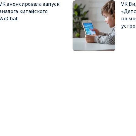
VK анонсировала запуск
VK Ви
аналога китайского
«Дет
WeChat
на м
устро