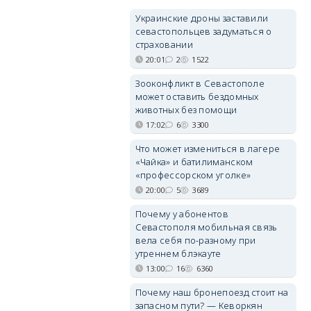
Украинские дроны заставили
севастопольцев задуматься о
страховании
20:01
2
1522
Зооконфликт в Севастополе
может оставить бездомных
животных без помощи
17:02
6
3300
Что может измениться в лагере
«Чайка» и батилиманском
«профессорском уголке»
20:00
5
3689
Почему у абонентов
Севастополя мобильная связь
вела себя по-разному при
утреннем блэкауте
13:00
16
6360
Почему наш бронепоезд стоит на
запасном пути? — Кеворкян