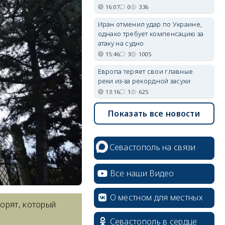
16:07
0
336
Иран отменил удар по Украине,
однако требует компенсацию за
атаку на судно
15:46
3
1005
Европа теряет свои главные
реки из-за рекордной засухи
13:16
1
625
Показать все новости
Севастополь на связи
Все наши Видео
О местном для местных
орят, который
Севастополь в сердце