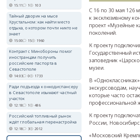
15:11
1
103
С 16 по 30 мая 126 
Тайный дворик на мысе
к эксклюзивному кон
Хрустальном: как найти место
проект «Музейные к
отдыха, о котором почти никто не
поколений.
знает
15:00
15
1960
К проекту подключи
Контракт с Минобороны помог
Государственный ис
иностранцам получить
заповедник «Царско
российские паспорта в
музеи.
Севастополе
14:03
0
1733
В «Одноклассниках»
Ради подъезда к онкодиспансеру
экскурсоводам, нау
в Севастополе изымают частный
которые часто остаю
участок
профессиональной ж
12:18
1
486
К проекту подключа
Российский топливный рынок
ждёт глобальная перенастройка
России, Новосибирск
12:18
3
2012
«Московский Кремль»