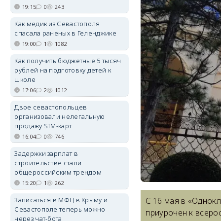
19:15
0
243
Как медик из Севастополя
спасала раненых в Геленджике
19:00
1
1082
Как получить бюджетные 5 тысяч
рублей на подготовку детей к
школе
17:06
2
1012
Двое севастопольцев
организовали нелегальную
продажу SIM-карт
16:04
0
746
Задержки зарплат в
строительстве стали
общероссийским трендом
15:20
1
262
Записаться в МФЦ в Крыму и
С 16 мая в «Однок
Севастополе теперь можно
приурочен к всеро
через чат-бота