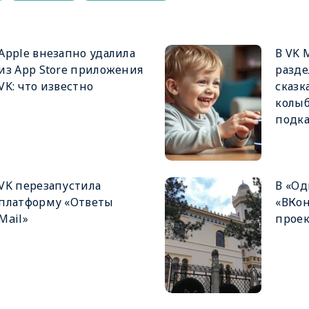
Apple внезапно удалила
В VK 
из App Store приложения
разде
VK: что известно
сказк
колы
подк
VK перезапустила
В «Од
платформу «Ответы
«ВКон
Mail»
проек