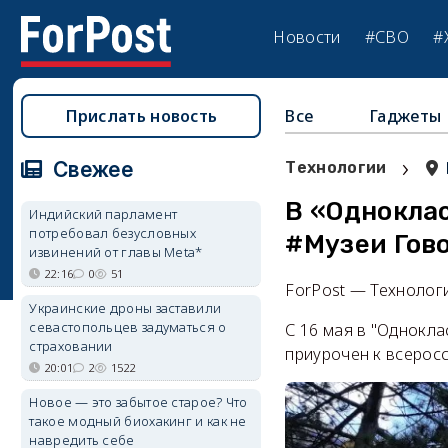
Новости
#СВО
#
Прислать новость
Все
Гаджеты
›
Свежее
Технологии
В «Однокла
Индийский парламент
потребовал безусловных
#Музеи Гов
извинений от главы Meta*
22:16
0
51
ForPost — Технолог
Украинские дроны заставили
севастопольцев задуматься о
С 16 мая в "Однокла
страховании
приурочен к всеросс
20:01
2
1522
Новое — это забытое старое? Что
такое модный биохакинг и как не
навредить себе