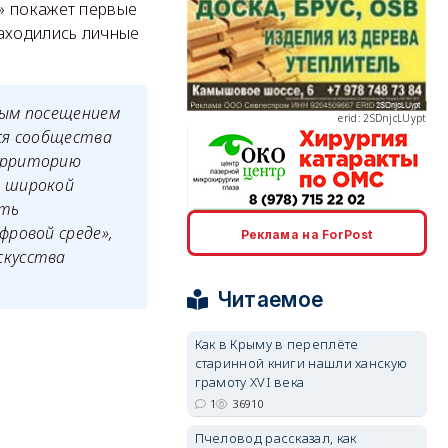
» покажет первые
находились личные
erid: 2SDnjcLUypt
ным посещением
ся сообщества
ерриторию
й широкой
ить
фровой среде»,
erid: 2SDnjcrDNw6
Реклама на ForPost
скусства
Читаемое
Как в Крыму в переплёте
старинной книги нашли ханскую
erid: 2SDnjdPjgYS
грамоту XVI века
1
36910
Пчеловод рассказал, как