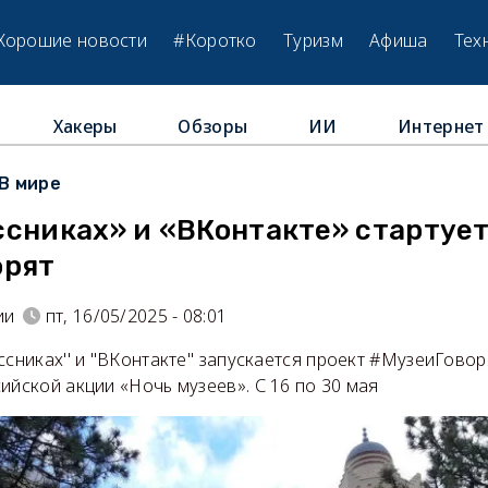
Хорошие новости
#Коротко
Туризм
Афиша
Тех
Хакеры
Обзоры
ИИ
Интернет
В мире
ссниках» и «ВКонтакте» стартует
орят
ии
пт, 16/05/2025 - 08:01
ссниках'' и "ВКонтакте'' запускается проект #МузеиГовор
ийской акции «Ночь музеев». С 16 по 30 мая