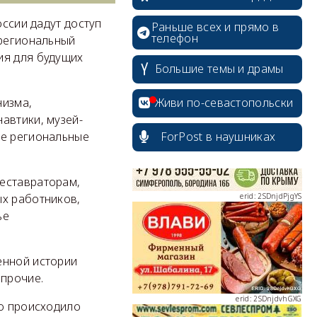
оссии дадут доступ
Раньше всех и прямо в
телефон
 региональный
ия для будущих
Большие темы и драмы
erid: 2SDnjcrDNw6
Живи по-севастопольски
низма,
автики, музей-
ForPost в наушниках
же региональные
erid: 2SDnjdPjgYS
еставраторам,
ых работников,
ье
енной истории
erid: 2SDnjdvhGXG
 прочие.
то происходило