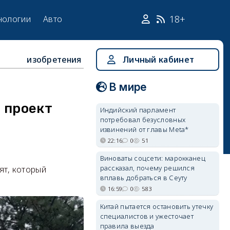
18+
нологии
Авто
изобретения
Личный кабинет
В мире
 проект
Индийский парламент
потребовал безусловных
извинений от главы Meta*
22:16
0
51
Виноваты соцсети: марокканец
рассказал, почему решился
ят, который
вплавь добраться в Сеуту
16:59
0
583
Китай пытается остановить утечку
специалистов и ужесточает
правила выезда