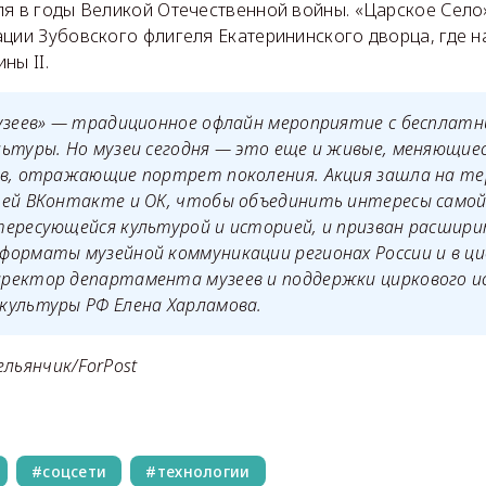
ля в годы Великой Отечественной войны. «Царское Село
ации Зубовского флигеля Екатерининского дворца, где 
ны II.
музеев» — традиционное офлайн мероприятие с бесплат
ьтуры. Но музеи сегодня — это еще и живые, меняющие
ов, отражающие портрет поколения. Акция зашла на т
тей ВКонтакте и ОК, чтобы объединить интересы само
тересующейся культурой и историей, и призван расшир
орматы музейной коммуникации регионах России и в ци
ректор департамента музеев и поддержки циркового и
культуры РФ Елена Харламова.
льянчик/ForPost
соцсети
технологии