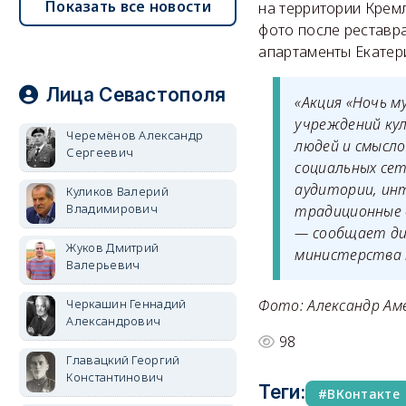
Показать все новости
на территории Крем
фото после реставр
апартаменты Екатери
Лица Севастополя
«Акция «Ночь 
учреждений кул
Черемёнов Александр
людей и смысл
Сергеевич
социальных се
аудитории, ин
Куликов Валерий
Владимирович
традиционные ф
— сообщает ди
Жуков Дмитрий
министерства 
Валерьевич
Черкашин Геннадий
Фото: Александр Аме
Александрович
98
Главацкий Георгий
Константинович
Теги:
ВКонтакте