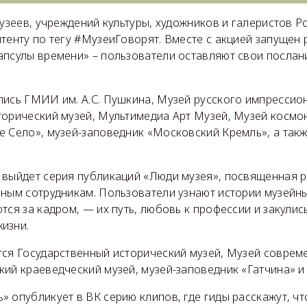
музеев, учреждений культуры, художников и галеристов Р
тенту по тегу #МузеиГоворят. Вместе с акцией запущен
апсулы времени» – пользователи оставляют свои послан
лись ГМИИ им. А.С. Пушкина, Музей русского импрессио
торический музей, Мультимедиа Арт Музей, Музей космон
е Село», музей-заповедник «Московский Кремль», а так
 выйдет серия публикаций «Люди музея», посвященная р
чным сотрудникам. Пользователи узнают истории музейн
тся за кадром, — их путь, любовь к профессии и закулис
изни.
тся Государственный исторический музей, Музей соврем
ий краеведческий музей, музей-заповедник «Гатчина» и
 опубликует в ВК серию клипов, где гиды расскажут, ч