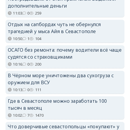
дополнительные деньги
11:03
0
259
Отдых на сапбордах чуть не обернулся
трагедией у мыса Айя в Севастополе
10:50
1
104
ОСАГО без ремонта: почему водители всё чаще
судятся со страховщиками
10:16
0
200
В Чёрном море уничтожены два сухогруза с
оружием для ВСУ
10:13
0
111
Где в Севастополе можно заработать 100
тысяч в месяц
10:02
7
1470
Что доверчивые севастопольцы «покупают» у