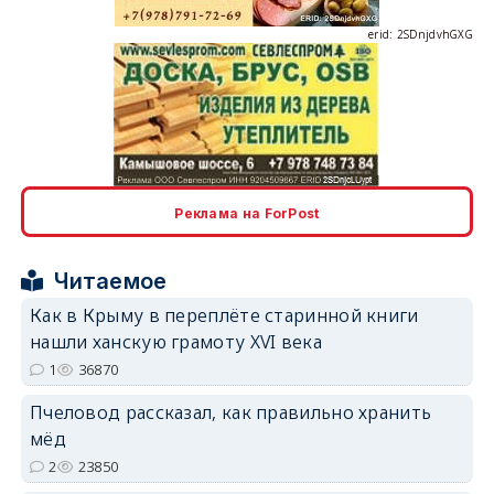
erid: 2SDnjdvhGXG
erid: 2SDnjcLUypt
Реклама на ForPost
Читаемое
Как в Крыму в переплёте старинной книги
erid: 2SDnjcrDNw6
нашли ханскую грамоту XVI века
1
36870
Пчеловод рассказал, как правильно хранить
мёд
2
23850
erid: 2SDnjdPjgYS