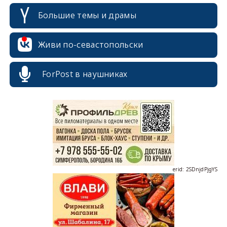
Большие темы и драмы
Живи по-севастопольски
ForPost в наушниках
erid: 2SDnjcrDNw6
erid: 2SDnjdPjgYS