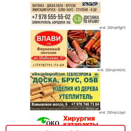
erid: 2SDnjdPjgYS
erid: 2SDnjdvhGXG
erid: 2SDnjcLUypt