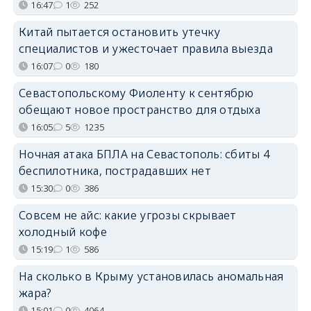
16:47
1
252
Китай пытается остановить утечку
специалистов и ужесточает правила выезда
16:07
0
180
Севастопольскому Фиоленту к сентябрю
обещают новое пространство для отдыха
16:05
5
1235
Ночная атака БПЛА на Севастополь: сбиты 4
беспилотника, пострадавших нет
15:30
0
386
Совсем не айс: какие угрозы скрывает
холодный кофе
15:19
1
586
На сколько в Крыму установилась аномальная
жара?
15:01
0
4064