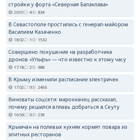
стройки у форта «Северная Балаклава»
20:01
4
834
В Севастополе простились с генерал-майором
Василием Казаченко
18:02
1
1532
Совершено покушение на разработчика
дронов «Упырь» — что известно к этому часу
17:18
2
988
В Крыму изменили расписание электричек
17:02
0
2466
Виноваты соцсети: марокканец рассказал,
почему решился вплавь добраться в Сеуту
16:59
0
239
Крымчан на полевых кухнях кормят повара из
элитных ресторанов