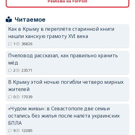
Реклама на ForPost
erid: 2SDnjcrDNw6
Читаемое
Как в Крыму в переплёте старинной книги
нашли ханскую грамоту XVI века
1
36826
erid: 2SDnjdPjgYS
Пчеловод рассказал, как правильно хранить
мёд
2
23571
В Крыму этой ночью погибли четверо мирных
жителей
erid: 2SDnjdvhGXG
0
17039
«Чудом живы»: в Севастополе две семьи
остались без жилья после налёта украинских
БПЛА
9
12085