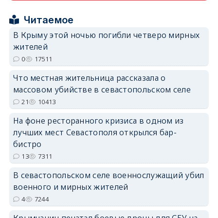
Читаемое
В Крыму этой ночью погибли четверо мирных
жителей
erid: 2SDnjcrDNw6
0
17511
Что местная жительница рассказала о
массовом убийстве в севастопольском селе
21
10413
erid: 2SDnjdPjgYS
На фоне ресторанного кризиса в одном из
лучших мест Севастополя открылся бар-
бистро
13
7311
В севастопольском селе военнослужащий убил
военного и мирных жителей
erid: 2SDnjdvhGXG
4
7244
Крымчанин печатал боевые дроны для СБУ на