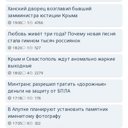
Ханский дворец возглавил бывший
замминистра юстиции Крыма
19:00
1
4766
Любовь живёт три года? Почему новая песня
стала гимном тысяч россиянок
18:20
1
527
Крым и Севастополь ждут аномально жаркие
выходные
18:02
4
2279
Минтранс разрешил тратить «дорожные»
деньги на защиту от БПЛА
17:18
1
176
В Алупке планируют установить памятник
именитому фотографу
17:05
0
322