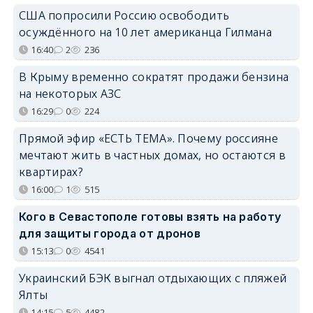
США попросили Россию освободить
осуждённого на 10 лет американца Гилмана
16:40
2
236
В Крыму временно сократят продажи бензина
на некоторых АЗС
16:29
0
224
Прямой эфир «ЕСТЬ ТЕМА». Почему россияне
мечтают жить в частных домах, но остаются в
квартирах?
16:00
1
515
Кого в Севастополе готовы взять на работу
для защиты города от дронов
15:13
0
4541
Украинский БЭК выгнал отдыхающих с пляжей
Ялты
14:15
5
4482