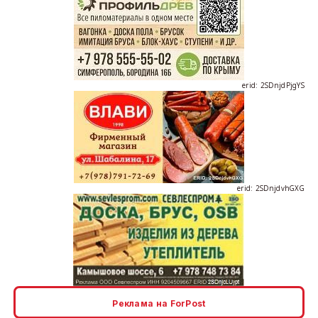
erid: 2SDnjdPjgYS
erid: 2SDnjdvhGXG
erid: 2SDnjcLUypt
Реклама на ForPost