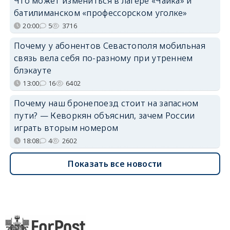
Что может измениться в лагере «Чайка» и
батилиманском «профессорском уголке»
20:00
5
3716
Почему у абонентов Севастополя мобильная
связь вела себя по-разному при утреннем
блэкауте
13:00
16
6402
Почему наш бронепоезд стоит на запасном
пути? — Кеворкян объяснил, зачем России
играть вторым номером
18:08
4
2602
Показать все новости