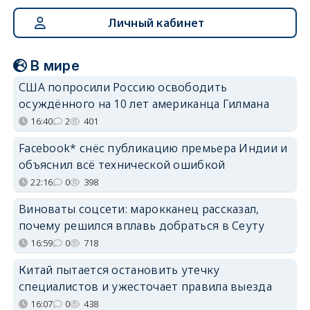
Личный кабинет
В мире
США попросили Россию освободить
осуждённого на 10 лет американца Гилмана
16:40
2
401
Facebook* снёс публикацию премьера Индии и
объяснил всё технической ошибкой
22:16
0
398
Виноваты соцсети: марокканец рассказал,
почему решился вплавь добраться в Сеуту
16:59
0
718
Китай пытается остановить утечку
специалистов и ужесточает правила выезда
16:07
0
438