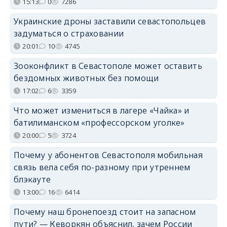
15:13
0
7286
Украинские дроны заставили севастопольцев
задуматься о страховании
20:01
10
4745
Зооконфликт в Севастополе может оставить
бездомных животных без помощи
17:02
6
3359
Что может измениться в лагере «Чайка» и
батилиманском «профессорском уголке»
20:00
5
3724
Почему у абонентов Севастополя мобильная
связь вела себя по-разному при утреннем
блэкауте
13:00
16
6414
Почему наш бронепоезд стоит на запасном
пути? — Кеворкян объяснил, зачем России