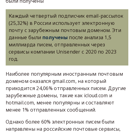
были получены
Каждый четвертый подписчик email-рассылок
(25,32%) в России использует электронную
почту с зарубежным почтовым доменом. Эти
данные были
получены
после анализа 1,5
миллиарда писем, отправленных через
сервисы компании Unisender с 2020 по 2023
год.
Наиболее популярным иностранным почтовым
доменом оказался gmail.com, на который
приходится 24,06% отправленных писем. Другие
зарубежные домены, такие как icloud.com и
hotmail.com, менее популярны и составляют
менее 1% отправленных сообщений.
Однако более 60% электронных писем были
направлены на российские почтовые сервисы,