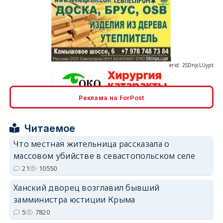
erid: 2SDnjcLUypt
Реклама на ForPost
erid: 2SDnjcrDNw6
Читаемое
Что местная жительница рассказала о
массовом убийстве в севастопольском селе
21
10550
erid: 2SDnjdPjgYS
Ханский дворец возглавил бывший
замминистра юстиции Крыма
5
7820