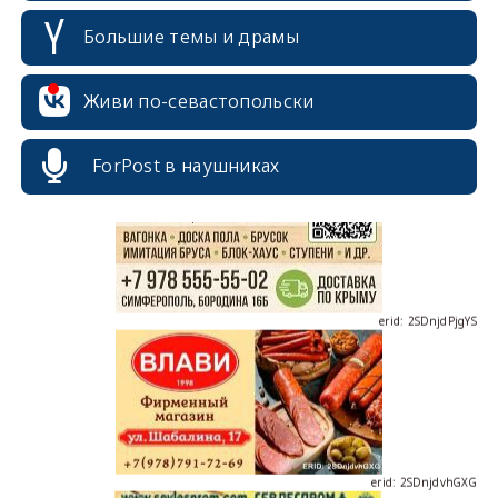
Большие темы и драмы
Живи по-севастопольски
erid: 2SDnjcrDNw6
ForPost в наушниках
erid: 2SDnjdPjgYS
erid: 2SDnjdvhGXG