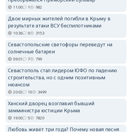
11:00
1
982
Двое мирных жителей погибли в Крыму в
результате атаки ВСУ беспилотниками
10:36
0
3153
Севастопольские светофоры переведут на
солнечные батареи
09:01
7
799
Севастополь стал лидером ЮФО по падению
строительства, но с одним позитивным
нюансом
20:02
10
3499
Ханский дворец возглавил бывший
замминистра юстиции Крыма
19:00
5
7820
Любовь живёт три года? Почему новая песня