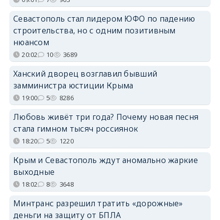
Севастополь стал лидером ЮФО по падению
строительства, но с одним позитивным
нюансом
20:02
10
3689
Ханский дворец возглавил бывший
замминистра юстиции Крыма
19:00
5
8286
Любовь живёт три года? Почему новая песня
стала гимном тысяч россиянок
18:20
5
1220
Крым и Севастополь ждут аномально жаркие
выходные
18:02
8
3648
Минтранс разрешил тратить «дорожные»
деньги на защиту от БПЛА