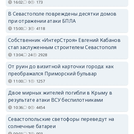
16:02
0
173
В Севастополе повреждены десятки домов
при отражении атаки БПЛА
15:00
3
4118
Собственник «ИнтерСтроя» Евгений Кабанов
стал заслуженным строителем Севастополя
13:04
24
2928
От руин до визитной карточки города: как
преображался Приморский бульвар
11:00
1
1257
Двое мирных жителей погибли в Крыму в
результате атаки ВСУ беспилотниками
10:36
0
4454
Севастопольские светофоры переведут на
солнечные батареи
09:01
7
903