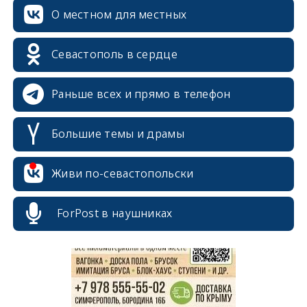
О местном для местных
Севастополь в сердце
Раньше всех и прямо в телефон
Большие темы и драмы
Живи по-севастопольски
erid: 2SDnjcrDNw6
ForPost в наушниках
erid: 2SDnjdPjgYS