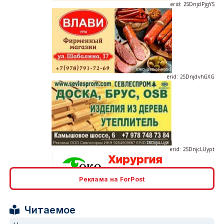
erid: 2SDnjdvhGXG
erid: 2SDnjcLUypt
Реклама на ForPost
erid: 2SDnjcrDNw6
Читаемое