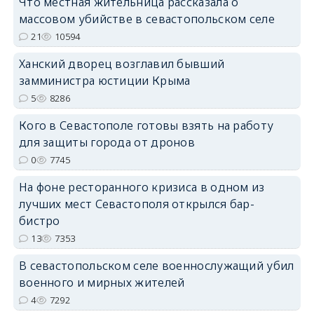
Что местная жительница рассказала о
массовом убийстве в севастопольском селе
21
10594
Ханский дворец возглавил бывший
erid: 2SDnjdPjgYS
замминистра юстиции Крыма
5
8286
Кого в Севастополе готовы взять на работу
для защиты города от дронов
0
7745
erid: 2SDnjdvhGXG
На фоне ресторанного кризиса в одном из
лучших мест Севастополя открылся бар-
бистро
13
7353
В севастопольском селе военнослужащий убил
военного и мирных жителей
4
7292