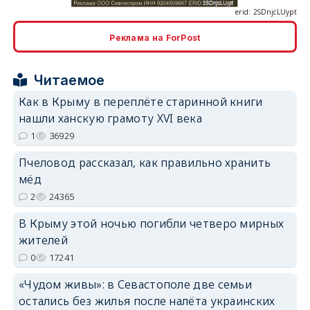
Реклама на ForPost
erid: 2SDnjcrDNw6
Читаемое
Как в Крыму в переплёте старинной книги
нашли ханскую грамоту XVI века
1
36929
Пчеловод рассказал, как правильно хранить
erid: 2SDnjdPjgYS
мёд
2
24365
В Крыму этой ночью погибли четверо мирных
жителей
0
17241
erid: 2SDnjdvhGXG
«Чудом живы»: в Севастополе две семьи
остались без жилья после налёта украинских