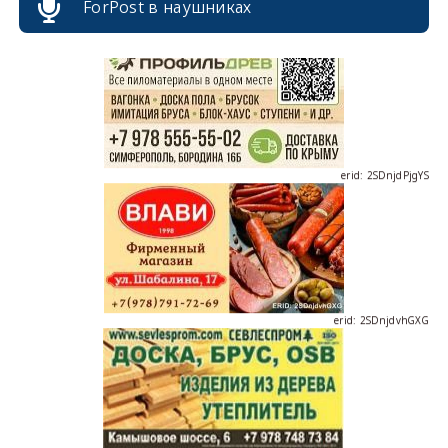
ForPost в наушниках
erid: 2SDnjdPjgYS
erid: 2SDnjdvhGXG
erid: 2SDnjcLUypt