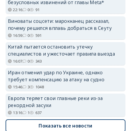
безусловных извинений от главы Meta*
22:16
0
91
Виноваты соцсети: марокканец рассказал,
почему решился вплавь добраться в Сеуту
16:59
0
591
Китай пытается остановить утечку
специалистов и ужесточает правила выезда
16:07
0
343
Иран отменил удар по Украине, однако
требует компенсацию за атаку на судно
15:46
3
1048
Европа теряет свои главные реки из-за
рекордной засухи
13:16
1
637
Показать все новости