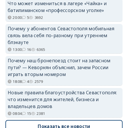
Что может измениться в лагере «Чайка» и
батилиманском «профессорском уголке»
20:00
5
3692
Почему у абонентов Севастополя мобильная
связь вела себя по-разному при утреннем
блэкауте
13:00
16
6365
Почему наш бронепоезд стоит на запасном
пути? — Кеворкян объяснил, зачем России
играть вторым номером
18:08
4
2579
Новые правила благоустройства Севастополя:
что изменится для жителей, бизнеса и
владельцев домов
08:04
15
2381
Показать все новости