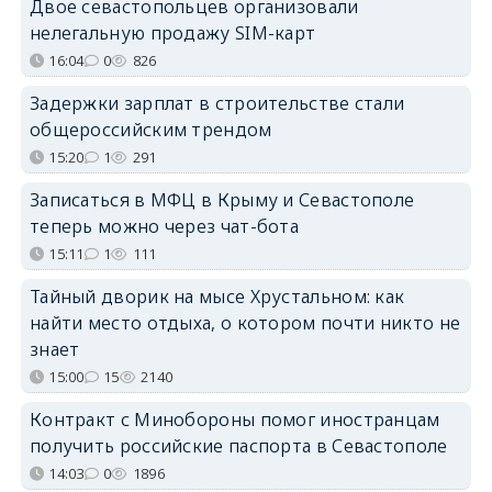
Двое севастопольцев организовали
нелегальную продажу SIM-карт
16:04
0
826
Задержки зарплат в строительстве стали
общероссийским трендом
15:20
1
291
Записаться в МФЦ в Крыму и Севастополе
теперь можно через чат-бота
15:11
1
111
Тайный дворик на мысе Хрустальном: как
найти место отдыха, о котором почти никто не
знает
15:00
15
2140
Контракт с Минобороны помог иностранцам
получить российские паспорта в Севастополе
14:03
0
1896