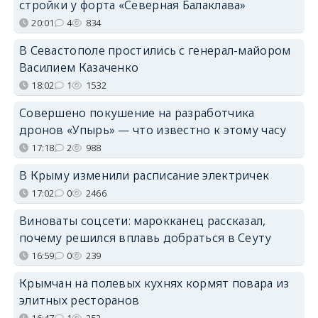
стройки у форта «Северная Балаклава»
20:01
4
834
В Севастополе простились с генерал-майором
Василием Казаченко
18:02
1
1532
Совершено покушение на разработчика
дронов «Упырь» — что известно к этому часу
17:18
2
988
В Крыму изменили расписание электричек
17:02
0
2466
Виноваты соцсети: марокканец рассказал,
почему решился вплавь добраться в Сеуту
16:59
0
239
Крымчан на полевых кухнях кормят повара из
элитных ресторанов
16:47
1
252