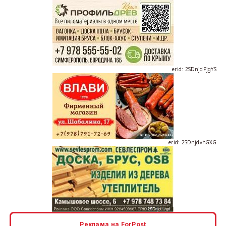
erid: 2SDnjdPjgYS
erid: 2SDnjdvhGXG
erid: 2SDnjcLUypt
Реклама на ForPost