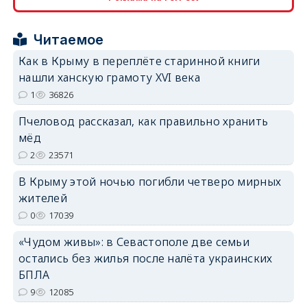
Читаемое
Как в Крыму в переплёте старинной книги
erid: 2SDnjcrDNw6
нашли ханскую грамоту XVI века
1
36826
Пчеловод рассказал, как правильно хранить
мёд
2
23571
erid: 2SDnjdPjgYS
В Крыму этой ночью погибли четверо мирных
жителей
0
17039
«Чудом живы»: в Севастополе две семьи
остались без жилья после налёта украинских
erid: 2SDnjdvhGXG
БПЛА
9
12085