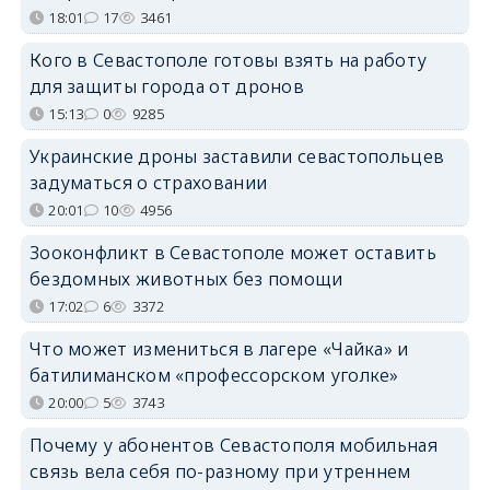
18:01
17
3461
Кого в Севастополе готовы взять на работу
для защиты города от дронов
15:13
0
9285
Украинские дроны заставили севастопольцев
задуматься о страховании
20:01
10
4956
Зооконфликт в Севастополе может оставить
бездомных животных без помощи
17:02
6
3372
Что может измениться в лагере «Чайка» и
батилиманском «профессорском уголке»
20:00
5
3743
Почему у абонентов Севастополя мобильная
связь вела себя по-разному при утреннем