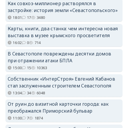
Как совхоз-миллионер растворялся в
застройке: история земли «Севастопольского»
18:01
17
3480
Карты, книги, два станка: чем интересна новая
выставка в музее крымского просветителя
16:02
0
714
В Севастополе повреждены десятки домов
при отражении атаки БПЛА
15:00
15
10363
Собственник «ИнтерСтроя» Евгений Кабанов
стал заслуженным строителем Севастополя
13:04
34
6048
От руин до визитной карточки города: как
преображался Приморский бульвар
11:00
7
1874