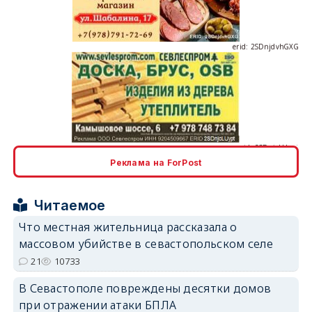
erid: 2SDnjcLUypt
Реклама на ForPost
erid: 2SDnjcrDNw6
Читаемое
Что местная жительница рассказала о
массовом убийстве в севастопольском селе
21
10733
В Севастополе повреждены десятки домов
erid: 2SDnjdPjgYS
при отражении атаки БПЛА