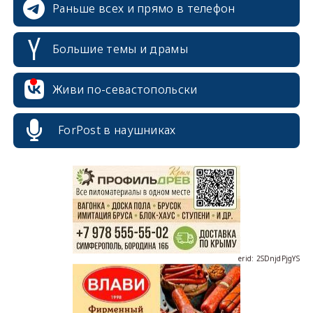
Раньше всех и прямо в телефон
Большие темы и драмы
Живи по-севастопольски
erid: 2SDnjcrDNw6
ForPost в наушниках
erid: 2SDnjdPjgYS
erid: 2SDnjdvhGXG