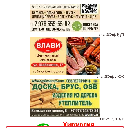
erid: 2SDnjdPjgYS
erid: 2SDnjdvhGXG
erid: 2SDnjcLUypt