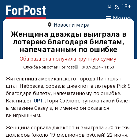
18+
Меню
Новости мира
Женщина дважды выиграла в
лотерею благодаря билетам,
напечатанным по ошибке
Оба раза она получила крупную сумму.
Служба новостей ForPost
10/07/2024 - 11:50
Жительница американского города Линкольн,
штат Небраска, сорвала джекпот в лотерее Pick 5
благодаря билету, напечатанному по ошибке.
Как пишет
UPI
, Лори Сэйлорс купила такой билет
в магазине Casey’s, и именно он оказался
выигрышным.
Женщина сорвала джекпот и выиграла 220 тысяч
долларов (около 19 миллионов рублей) 22 июня.