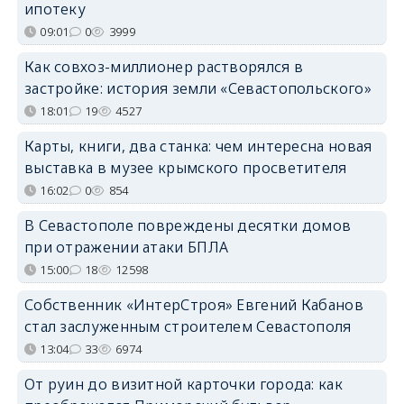
ипотеку
09:01
0
3999
Как совхоз-миллионер растворялся в
застройке: история земли «Севастопольского»
18:01
19
4527
Карты, книги, два станка: чем интересна новая
выставка в музее крымского просветителя
16:02
0
854
В Севастополе повреждены десятки домов
при отражении атаки БПЛА
15:00
18
12598
Собственник «ИнтерСтроя» Евгений Кабанов
стал заслуженным строителем Севастополя
13:04
33
6974
От руин до визитной карточки города: как