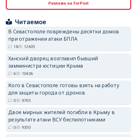
Реклама на ForPost
erid: 2SDnjcrDNw6
Читаемое
В Севастополе повреждены десятки домов
при отражении атаки БПЛА
18
12605
Ханский дворец возглавил бывший
erid: 2SDnjdPjgYS
замминистра юстиции Крыма
6
10436
Кого в Севастополе готовы взять на работу
для защиты города от дронов
0
9765
erid: 2SDnjdvhGXG
Двое мирных жителей погибли в Крыму в
результате атаки ВСУ беспилотниками
0
9350