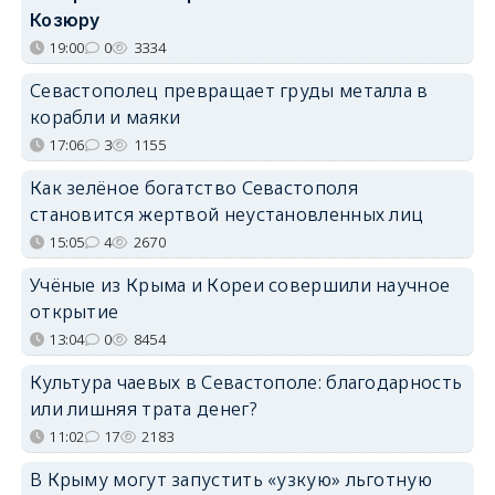
Козюру
19:00
0
3334
Севастополец превращает груды металла в
корабли и маяки
17:06
3
1155
Как зелёное богатство Севастополя
становится жертвой неустановленных лиц
15:05
4
2670
Учёные из Крыма и Кореи совершили научное
открытие
13:04
0
8454
Культура чаевых в Севастополе: благодарность
или лишняя трата денег?
11:02
17
2183
В Крыму могут запустить «узкую» льготную