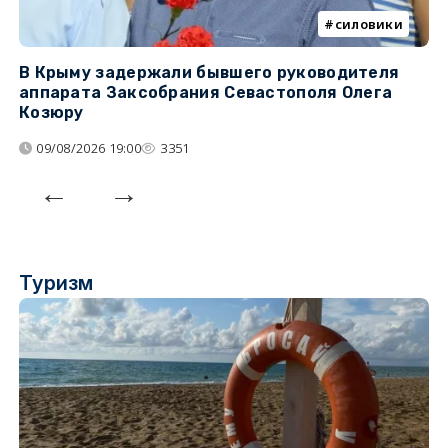
силовики
В Крыму задержали бывшего руководителя
К
аппарата Заксобрания Севастополя Олега
з
Козюру
«
09/08/2026 19:00
3351
Туризм