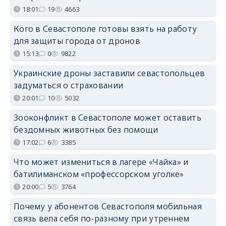
18:01
19
4663
Кого в Севастополе готовы взять на работу
для защиты города от дронов
15:13
0
9822
Украинские дроны заставили севастопольцев
задуматься о страховании
20:01
10
5032
Зооконфликт в Севастополе может оставить
бездомных животных без помощи
17:02
6
3385
Что может измениться в лагере «Чайка» и
батилиманском «профессорском уголке»
20:00
5
3764
Почему у абонентов Севастополя мобильная
связь вела себя по-разному при утреннем