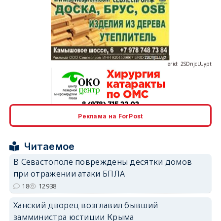
erid: 2SDnjcLUypt
erid: 2SDnjcrDNw6
Реклама на ForPost
Читаемое
В Севастополе повреждены десятки домов
при отражении атаки БПЛА
18
12938
erid: 2SDnjdPjgYS
Ханский дворец возглавил бывший
замминистра юстиции Крыма