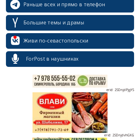
Раньше всех и прямо в телефон
Большие темы и драмы
erid: 2SDnjcrDNw6
Живи по-севастопольски
ForPost в наушниках
erid: 2SDnjdPjgYS
erid: 2SDnjdvhGXG