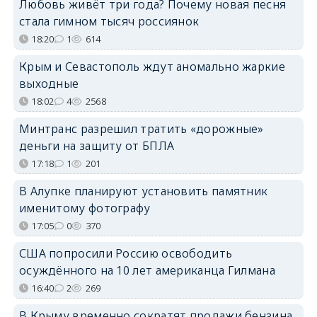
Любовь живёт три года? Почему новая песня
стала гимном тысяч россиянок
18:20
1
614
Крым и Севастополь ждут аномально жаркие
выходные
18:02
4
2568
Минтранс разрешил тратить «дорожные»
деньги на защиту от БПЛА
17:18
1
201
В Алупке планируют установить памятник
именитому фотографу
17:05
0
370
США попросили Россию освободить
осуждённого на 10 лет американца Гилмана
16:40
2
269
В Крыму временно сократят продажи бензина