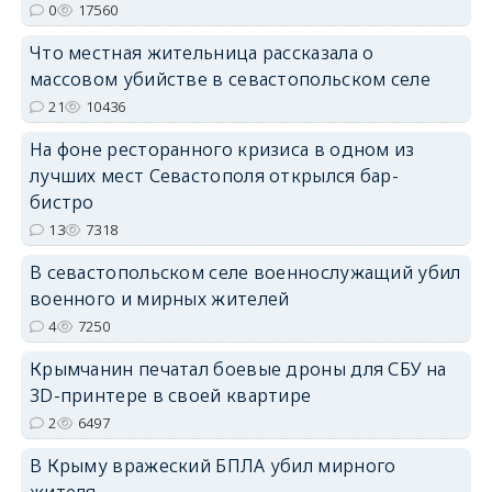
0
17560
erid: 2SDnjdPjgYS
Что местная жительница рассказала о
массовом убийстве в севастопольском селе
21
10436
На фоне ресторанного кризиса в одном из
erid: 2SDnjdvhGXG
лучших мест Севастополя открылся бар-
бистро
13
7318
В севастопольском селе военнослужащий убил
военного и мирных жителей
4
7250
Крымчанин печатал боевые дроны для СБУ на
3D-принтере в своей квартире
2
6497
В Крыму вражеский БПЛА убил мирного
жителя