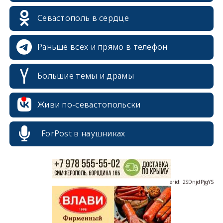
Севастополь в сердце
Раньше всех и прямо в телефон
Большие темы и драмы
erid: 2SDnjcrDNw6
Живи по-севастопольски
ForPost в наушниках
erid: 2SDnjdPjgYS