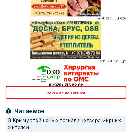
erid: 2SDnjdvhGXG
erid: 2SDnjcLUypt
erid: 2SDnjcrDNw6
Реклама на ForPost
Читаемое
В Крыму этой ночью погибли четверо мирных
жителей