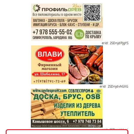
erid: 2SDnjdPjgYS
erid: 2SDnjdvhGXG
erid: 2SDnjcLUypt