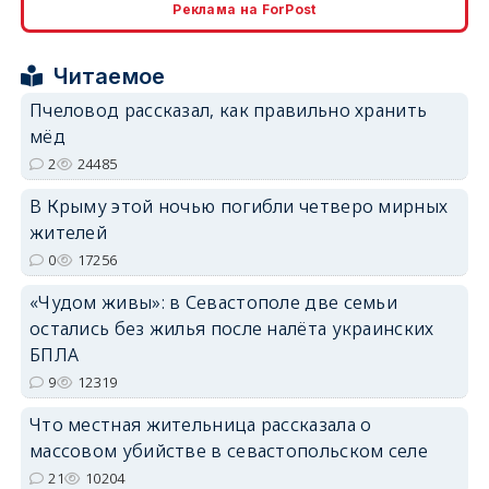
Реклама на ForPost
Читаемое
erid: 2SDnjcrDNw6
Пчеловод рассказал, как правильно хранить
мёд
2
24485
В Крыму этой ночью погибли четверо мирных
жителей
erid: 2SDnjdPjgYS
0
17256
«Чудом живы»: в Севастополе две семьи
остались без жилья после налёта украинских
БПЛА
9
12319
erid: 2SDnjdvhGXG
Что местная жительница рассказала о
массовом убийстве в севастопольском селе
21
10204