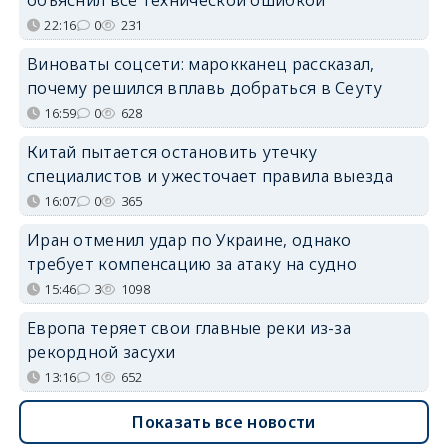
объяснил всё технической ошибкой
22:16
0
231
Виноваты соцсети: марокканец рассказал,
почему решился вплавь добраться в Сеуту
16:59
0
628
Китай пытается остановить утечку
специалистов и ужесточает правила выезда
16:07
0
365
Иран отменил удар по Украине, однако
требует компенсацию за атаку на судно
15:46
3
1098
Европа теряет свои главные реки из-за
рекордной засухи
13:16
1
652
Показать все новости