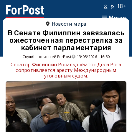
18+
Меню
Новости мира
В Сенате Филиппин завязалась
ожесточенная перестрелка за
кабинет парламентария
Служба новостей ForPost
13/05/2026 - 16:50
Сенатор Филиппин Рональд «Бато» Дела Роса
сопротивляется аресту Международным
уголовным судом.