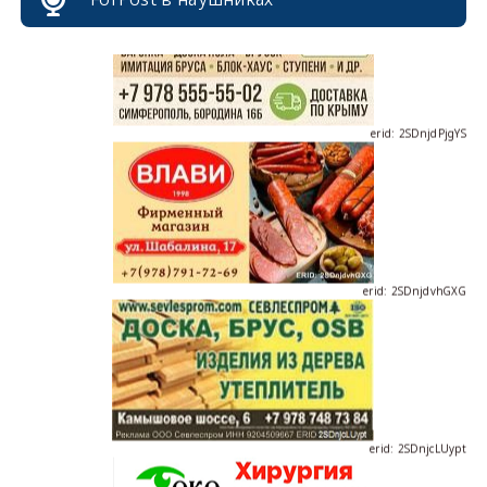
erid: 2SDnjdPjgYS
erid: 2SDnjdvhGXG
erid: 2SDnjcLUypt