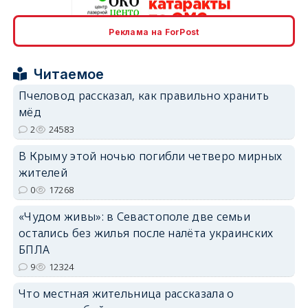
Реклама на ForPost
erid: 2SDnjcrDNw6
Читаемое
Пчеловод рассказал, как правильно хранить
мёд
2
24583
erid: 2SDnjdPjgYS
В Крыму этой ночью погибли четверо мирных
жителей
0
17268
«Чудом живы»: в Севастополе две семьи
остались без жилья после налёта украинских
erid: 2SDnjdvhGXG
БПЛА
9
12324
Что местная жительница рассказала о