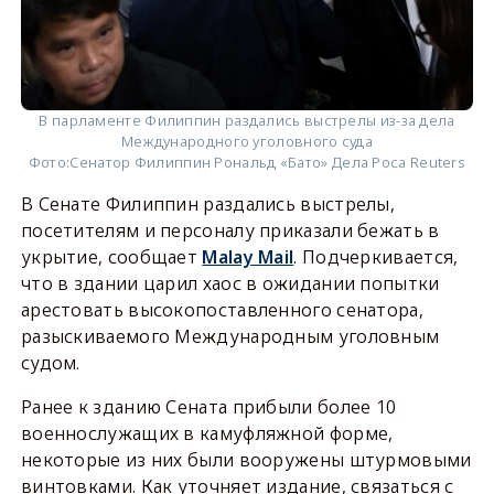
В парламенте Филиппин раздались выстрелы из-за дела
Международного уголовного суда
Фото:
Сенатор Филиппин Рональд «Бато» Дела Роса Reuters
В Сенате Филиппин раздались выстрелы,
посетителям и персоналу приказали бежать в
укрытие, сообщает
Malay Mail
. Подчеркивается,
что в здании царил хаос в ожидании попытки
арестовать высокопоставленного сенатора,
разыскиваемого Международным уголовным
судом.
Ранее к зданию Сената прибыли более 10
военнослужащих в камуфляжной форме,
некоторые из них были вооружены штурмовыми
винтовками. Как уточняет издание, связаться с