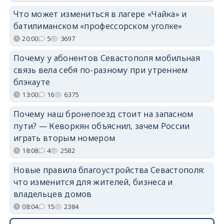
Что может измениться в лагере «Чайка» и
батилиманском «профессорском уголке»
20:00
5
3697
Почему у абонентов Севастополя мобильная
связь вела себя по-разному при утреннем
блэкауте
13:00
16
6375
Почему наш бронепоезд стоит на запасном
пути? — Кеворкян объяснил, зачем России
играть вторым номером
18:08
4
2582
Новые правила благоустройства Севастополя:
что изменится для жителей, бизнеса и
владельцев домов
08:04
15
2384