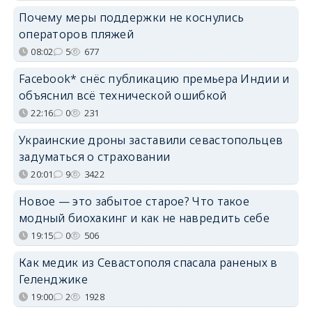
Почему меры поддержки не коснулись
операторов пляжей
08:02
5
677
Facebook* снёс публикацию премьера Индии и
объяснил всё технической ошибкой
22:16
0
231
Украинские дроны заставили севастопольцев
задуматься о страховании
20:01
9
3422
Новое — это забытое старое? Что такое
модный биохакинг и как не навредить себе
19:15
0
506
Как медик из Севастополя спасала раненых в
Геленджике
19:00
2
1928