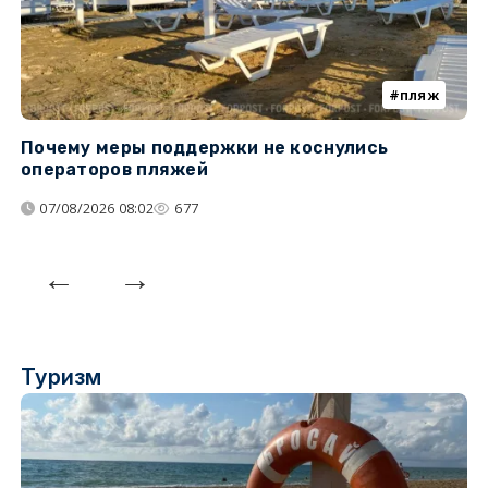
пляж
Почему меры поддержки не коснулись
У
операторов пляжей
з
07/08/2026 08:02
677
Туризм